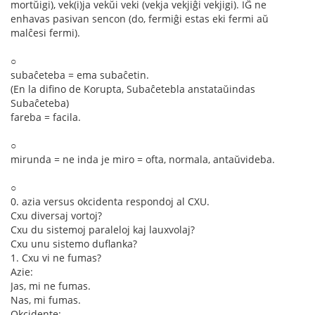
mortŭigi), vek(i)ja vekŭi veki (vekja vekjiĝi vekjigi). IĜ ne
enhavas pasivan sencon (do, fermiĝi estas eki fermi aŭ
malĉesi fermi).
○
subaĉeteba = ema subaĉetin.
(En la difino de Korupta, Subaĉetebla anstataŭindas
Subaĉeteba)
fareba = facila.
○
mirunda = ne inda je miro = ofta, normala, antaŭvideba.
○
0. azia versus okcidenta respondoj al CXU.
Cxu diversaj vortoj?
Cxu du sistemoj paraleloj kaj lauxvolaj?
Cxu unu sistemo duflanka?
1. Cxu vi ne fumas?
Azie:
Jas, mi ne fumas.
Nas, mi fumas.
Okcidente: