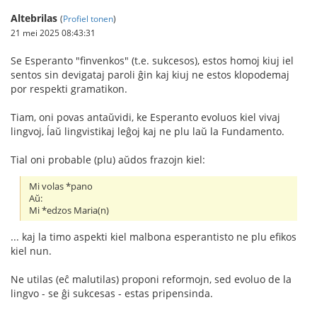
Altebrilas
(
Profiel tonen
)
21 mei 2025 08:43:31
Se Esperanto "finvenkos" (t.e. sukcesos), estos homoj kiuj iel
sentos sin devigataj paroli ĝin kaj kiuj ne estos klopodemaj
por respekti gramatikon.
Tiam, oni povas antaŭvidi, ke Esperanto evoluos kiel vivaj
lingvoj, ĺaŭ lingvistikaj leĝoj kaj ne plu laŭ la Fundamento.
Tial oni probable (plu) aŭdos frazojn kiel:
Mi volas *pano
Aŭ:
Mi *edzos Maria(n)
... kaj la timo aspekti kiel malbona esperantisto ne plu efikos
kiel nun.
Ne utilas (eĉ malutilas) proponi reformojn, sed evoluo de la
lingvo - se ĝi sukcesas - estas pripensinda.