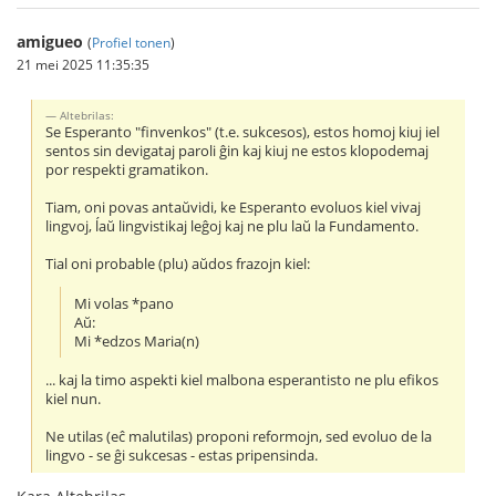
amigueo
(
Profiel tonen
)
21 mei 2025 11:35:35
Altebrilas:
Se Esperanto "finvenkos" (t.e. sukcesos), estos homoj kiuj iel
sentos sin devigataj paroli ĝin kaj kiuj ne estos klopodemaj
por respekti gramatikon.
Tiam, oni povas antaŭvidi, ke Esperanto evoluos kiel vivaj
lingvoj, ĺaŭ lingvistikaj leĝoj kaj ne plu laŭ la Fundamento.
Tial oni probable (plu) aŭdos frazojn kiel:
Mi volas *pano
Aŭ:
Mi *edzos Maria(n)
... kaj la timo aspekti kiel malbona esperantisto ne plu efikos
kiel nun.
Ne utilas (eĉ malutilas) proponi reformojn, sed evoluo de la
lingvo - se ĝi sukcesas - estas pripensinda.