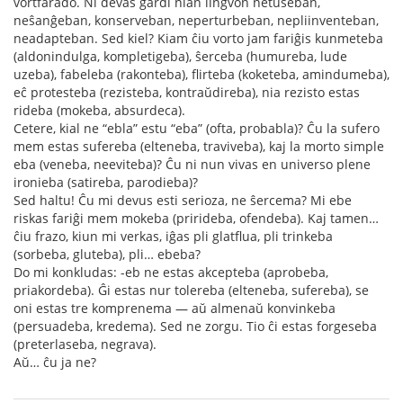
vortfarado. Ni devas gardi nian lingvon netuŝeban,
neŝanĝeban, konserveban, neperturbeban, nepliinventeban,
neadapteban. Sed kiel? Kiam ĉiu vorto jam fariĝis kunmeteba
(aldonindulga, kompletigeba), ŝerceba (humureba, lude
uzeba), fabeleba (rakonteba), flirteba (koketeba, amindumeba),
eĉ protesteba (rezisteba, kontraŭdireba), nia rezisto estas
rideba (mokeba, absurdeca).
Cetere, kial ne “ebla” estu “eba” (ofta, probabla)? Ĉu la sufero
mem estas sufereba (elteneba, traviveba), kaj la morto simple
eba (veneba, neeviteba)? Ĉu ni nun vivas en universo plene
ironieba (satireba, parodieba)?
Sed haltu! Ĉu mi devus esti serioza, ne ŝercema? Mi ebe
riskas fariĝi mem mokeba (prirideba, ofendeba). Kaj tamen…
ĉiu frazo, kiun mi verkas, iĝas pli glatflua, pli trinkeba
(sorbeba, gluteba), pli… ebeba?
Do mi konkludas: -eb ne estas akcepteba (aprobeba,
priakordeba). Ĝi estas nur tolereba (elteneba, sufereba), se
oni estas tre komprenema — aŭ almenaŭ konvinkeba
(persuadeba, kredema). Sed ne zorgu. Tio ĉi estas forgeseba
(preterlaseba, negrava).
Aŭ… ĉu ja ne?