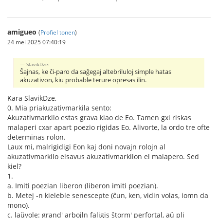
amigueo
(
Profiel tonen
)
24 mei 2025 07:40:19
SlavikDze:
Ŝajnas, ke ĉi-paro da saĝegaj altebriluloj simple hatas
akuzativon, kiu probable terure opresas ilin.
Kara SlavikDze,
0. Mia priakuzativmarkila sento:
Akuzativmarkilo estas grava kiao de Eo. Tamen gxi riskas
malaperi cxar apart poezio rigidas Eo. Alivorte, la ordo tre ofte
determinas rolon.
Laux mi, malrigidigi Eon kaj doni novajn rolojn al
akuzativmarkilo elsavus akuzativmarkilon el malapero. Sed
kiel?
1.
a. Imiti poezian liberon (liberon imiti poezian).
b. Metej -n kieleble senescepte (ĉun, ken, vidin volas, iomn da
mono).
c. laŭvole: grand' arbojln faligis ŝtorm' perfortal, aŭ pli