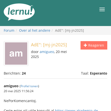
Naar
de
Men
inhoud
Forum
Over al het andere
AdE": [mj-jn2025]
AdE": [mj-jn2025]
Reageren
door
amigueo
, 20 mei
2025
Berichten:
24
Taal:
Esperanto
amigueo
(
Profiel tonen
)
20 mei 2025 11:56:24
NePorKomencantoj.
Certe estos pli utile konsulti al
https://www.akademio-de-