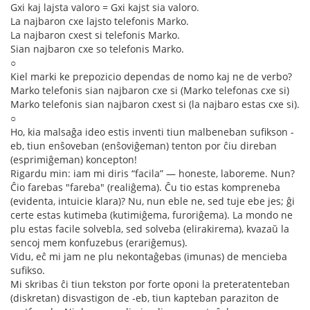
Gxi kaj lajsta valoro = Gxi kajst sia valoro.
La najbaron cxe lajsto telefonis Marko.
La najbaron cxest si telefonis Marko.
Sian najbaron cxe so telefonis Marko.
○
Kiel marki ke prepozicio dependas de nomo kaj ne de verbo?
Marko telefonis sian najbaron cxe si (Marko telefonas cxe si)
Marko telefonis sian najbaron cxest si (la najbaro estas cxe si).
○
Ho, kia malsaĝa ideo estis inventi tiun malbeneban sufikson -
eb, tiun enŝoveban (enŝoviĝeman) tenton por ĉiu direban
(esprimiĝeman) koncepton!
Rigardu min: iam mi diris “facila” — honeste, laboreme. Nun?
Ĉio farebas "fareba" (realiĝema). Ĉu tio estas kompreneba
(evidenta, intuicie klara)? Nu, nun eble ne, sed tuje ebe jes; ĝi
certe estas kutimeba (kutimiĝema, furoriĝema). La mondo ne
plu estas facile solvebla, sed solveba (elirakirema), kvazaŭ la
sencoj mem konfuzebus (erariĝemus).
Vidu, eĉ mi jam ne plu nekontaĝebas (imunas) de mencieba
sufikso.
Mi skribas ĉi tiun tekston por forte oponi la preteratenteban
(diskretan) disvastigon de -eb, tiun kapteban paraziton de