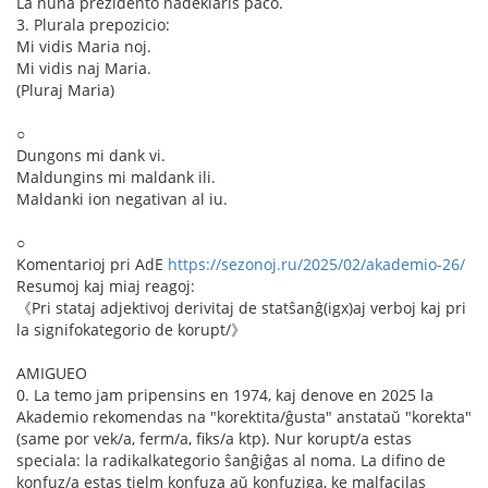
La nuna prezidento nadeklaris paco.
3. Plurala prepozicio:
Mi vidis Maria noj.
Mi vidis naj Maria.
(Pluraj Maria)
○
Dungons mi dank vi.
Maldungins mi maldank ili.
Maldanki ion negativan al iu.
○
Komentarioj pri AdE
https://sezonoj.ru/2025/02/akademio-26/
Resumoj kaj miaj reagoj:
《Pri stataj adjektivoj derivitaj de statŝanĝ(igx)aj verboj kaj pri
la signifokategorio de korupt/》
AMIGUEO
0. La temo jam pripensins en 1974, kaj denove en 2025 la
Akademio rekomendas na "korektita/ĝusta" anstataŭ "korekta"
(same por vek/a, ferm/a, fiks/a ktp). Nur korupt/a estas
speciala: la radikalkategorio ŝanĝiĝas al noma. La difino de
konfuz/a estas tielm konfuza aŭ konfuziga, ke malfacilas