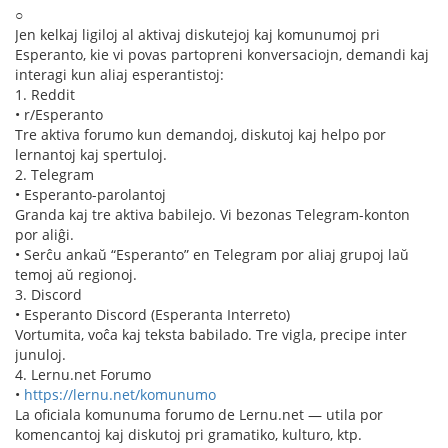
○
Jen kelkaj ligiloj al aktivaj diskutejoj kaj komunumoj pri
Esperanto, kie vi povas partopreni konversaciojn, demandi kaj
interagi kun aliaj esperantistoj:
1. Reddit
• r/Esperanto
Tre aktiva forumo kun demandoj, diskutoj kaj helpo por
lernantoj kaj spertuloj.
2. Telegram
• Esperanto-parolantoj
Granda kaj tre aktiva babilejo. Vi bezonas Telegram-konton
por aliĝi.
• Serĉu ankaŭ “Esperanto” en Telegram por aliaj grupoj laŭ
temoj aŭ regionoj.
3. Discord
• Esperanto Discord (Esperanta Interreto)
Vortumita, voĉa kaj teksta babilado. Tre vigla, precipe inter
junuloj.
4. Lernu.net Forumo
•
https://lernu.net/komunumo
La oficiala komunuma forumo de Lernu.net — utila por
komencantoj kaj diskutoj pri gramatiko, kulturo, ktp.