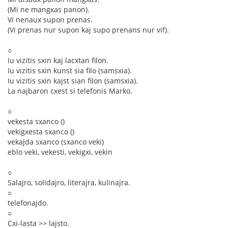
(Mi ne mangxas panon).
Vi nenaux supon prenas.
(Vi prenas nur supon kaj supo prenans nur vif).
○
Iu vizitis sxin kaj lacxtan filon.
Iu vizitis sxin kunst sia filo (samsxia).
Iu vizitis sxin kajst sian filon (samsxia).
La najbaron cxest si telefonis Marko.
○
vekesta sxanco ()
vekigxesta sxanco ()
vekajda sxanco (sxanco veki)
eblo veki, vekesti, vekigxi, vekin
○
Salajro, solidajro, literajra, kulinajra.
○
telefonajdo.
○
Cxi-lasta >> lajsto.