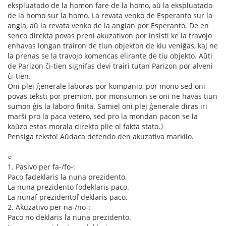
ekspluatado de la homon fare de la homo, aŭ la ekspluatado
de la homo sur la homo. La revata venko de Esperanto sur la
angla, aŭ la revata venko de la anglan por Esperanto. De en
senco direkta povas preni akuzativon por insisti ke la travojo
enhavas longan trairon de tiun objekton de kiu veniĝas, kaj ne
la prenas se la travojo komencas elirante de tiu objekto. Aŭti
de Parizon ĉi-tien signifas devi trairi tutan Parizon por alveni
ĉi-tien.
Oni plej ĝenerale laboras por kompanio, por mono sed oni
povas teksti por premion, por monsumon se oni ne havas tiun
sumon ĝis la laboro finita. Samiel oni plej ĝenerale diras iri
marŝi pro la paca vetero, sed pro la mondan pacon se la
kaŭzo estas morala direkto plie ol fakta stato.》
Pensiga teksto! Aŭdaca defendo den akuzativa markilo.
○
1. Pasivo per fa-/fo-:
Paco fadeklaris la nuna prezidento.
La nuna prezidento fodeklaris paco.
La nunaf prezidentof deklaris paco.
2. Akuzativo per na-/no-:
Paco no deklaris la nuna prezidento.