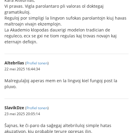
Kara Altebrilas,
Vi pravas. Vigla parolantaro pli valoras ol doktegaj
gramatikuloj.
Reguloj por simpligi la lingvon sufokas parolantojn kiuj havas
maltroajn vivajn ekzemplojn.
La Akademio klopodas dauxrigi modelon tradician de
reguleco, ecx se gxi ne tiom regulas kaj trovas novajn kaj
eternajn defiojn.
Altebrilas
(
Profiel tonen
)
22 mei 2025 16:44:34
Malregulaĵoj aperas mem en la lingvoj kiel fungoj post la
pluvo.
SlavikDze
(
Profiel tonen
)
23 mei 2025 20:05:14
Ŝajnas, ke ĉi-paro da saĝegaj altebriluloj simple hatas
akuzativon, kiu probable terure opresas ilin.