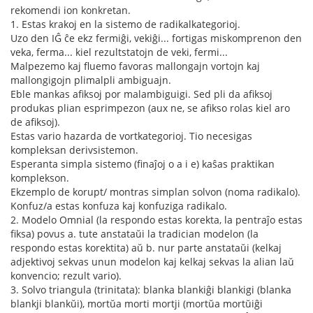
rekomendi ion konkretan.
1. Estas krakoj en la sistemo de radikalkategorioj.
Uzo den IĜ ĉe ekz fermiĝi, vekiĝi... fortigas miskomprenon den
veka, ferma... kiel rezultstatojn de veki, fermi...
Malpezemo kaj fluemo favoras mallongajn vortojn kaj
mallongigojn plimalpli ambiguajn.
Eble mankas afiksoj por malambiguigi. Sed pli da afiksoj
produkas plian esprimpezon (aux ne, se afikso rolas kiel aro
de afiksoj).
Estas vario hazarda de vortkategorioj. Tio necesigas
kompleksan derivsistemon.
Esperanta simpla sistemo (finaĵoj o a i e) kaŝas praktikan
komplekson.
Ekzemplo de korupt/ montras simplan solvon (noma radikalo).
Konfuz/a estas konfuza kaj konfuziga radikalo.
2. Modelo Omnial (la respondo estas korekta, la pentraĵo estas
fiksa) povus a. tute anstataŭi la tradician modelon (la
respondo estas korektita) aŭ b. nur parte anstataŭi (kelkaj
adjektivoj sekvas unun modelon kaj kelkaj sekvas la alian laŭ
konvencio; rezult vario).
3. Solvo triangula (trinitata): blanka blankiĝi blankigi (blanka
blankji blankŭi), mortŭa morti mortji (mortŭa mortŭiĝi