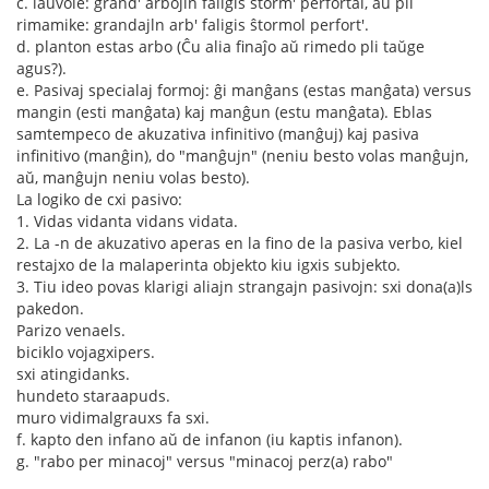
c. laŭvole: grand' arbojln faligis ŝtorm' perfortal, aŭ pli
rimamike: grandajln arb' faligis ŝtormol perfort'.
d. planton estas arbo (Ĉu alia finaĵo aŭ rimedo pli taŭge
agus?).
e. Pasivaj specialaj formoj: ĝi manĝans (estas manĝata) versus
mangin (esti manĝata) kaj manĝun (estu manĝata). Eblas
samtempeco de akuzativa infinitivo (manĝuj) kaj pasiva
infinitivo (manĝin), do "manĝujn" (neniu besto volas manĝujn,
aŭ, manĝujn neniu volas besto).
La logiko de cxi pasivo:
1. Vidas vidanta vidans vidata.
2. La -n de akuzativo aperas en la fino de la pasiva verbo, kiel
restajxo de la malaperinta objekto kiu igxis subjekto.
3. Tiu ideo povas klarigi aliajn strangajn pasivojn: sxi dona(a)ls
pakedon.
Parizo venaels.
biciklo vojagxipers.
sxi atingidanks.
hundeto staraapuds.
muro vidimalgrauxs fa sxi.
f. kapto den infano aŭ de infanon (iu kaptis infanon).
g. "rabo per minacoj" versus "minacoj perz(a) rabo"