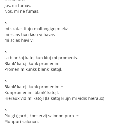
Jos, mi fumas.
Nos, mi ne fumas.
○
mi sxatas tiujn mallongigojn: ekz
mi scias tion kion vi havas =
mi scias havi vi
○
La blankaj katoj kun kiuj mi promenis.
Blank' katojl kunk promenim =
Promenim kunks blank' katojl.
○
Blank' katojl kunk promenim =
Kunpromenim' blank' katojl.
Hieraux vidim' katojl (la katoj kiujn mi vidis hieraux)
○
Pluigi (gardi, konservi) salonon pura. =
Plunpuri salonon.