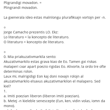
Pligrandigi movadon. =
Plingrandi movadon.
La gxenerala ideo estas malnlongu plurafiksajn vortojn per -n.
○
Jorge Camacho prezentis LO. Ekz:
Lo literaturo = la koncepto de literaturo.
O literaturo = koncepto de literaturo.
○
0. Mia priakuzativmarkila sento:
Akuzativmarkilo estas grava kiao de Eo. Tamen gxi riskas
malaperi cxar apart poezio rigidas Eo. Alivorte, la ordo tre ofte
determinas rolon.
Laux mi, malrigidigi Eon kaj doni novajn rolojn al
akuzativmarkilo elsavus akuzativmarkilon el malapero. Sed
kiel?
1.
a. Imiti poezian liberon (liberon imiti poezian).
b. Metej -n kieleble senescepte (ĉun, ken, vidin volas, iomn da
mono).