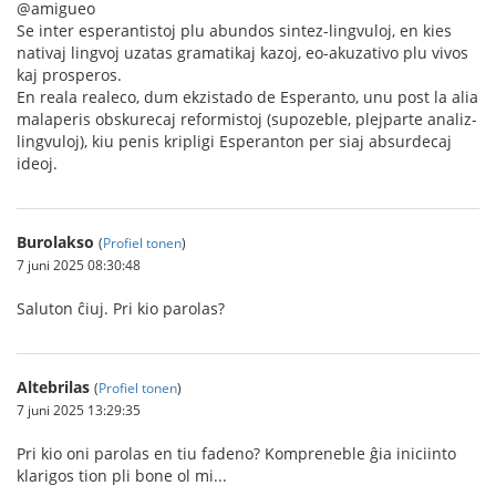
@amigueo
Se inter esperantistoj plu abundos sintez-lingvuloj, en kies
nativaj lingvoj uzatas gramatikaj kazoj, eo-akuzativo plu vivos
kaj prosperos.
En reala realeco, dum ekzistado de Esperanto, unu post la alia
malaperis obskurecaj reformistoj (supozeble, plejparte analiz-
lingvuloj), kiu penis kripligi Esperanton per siaj absurdecaj
ideoj.
Burolakso
(
Profiel tonen
)
7 juni 2025 08:30:48
Saluton ĉiuj. Pri kio parolas?
Altebrilas
(
Profiel tonen
)
7 juni 2025 13:29:35
Pri kio oni parolas en tiu fadeno? Kompreneble ĝia iniciinto
klarigos tion pli bone ol mi...