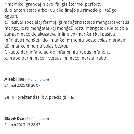
rimamike: grandajln arb' faligis ŝtormol perfort'.
d. planton estas arbo (Ĉu alia finaĵo aŭ rimedo pli taŭge
agus?).
e. Pasivaj specialaj formoj: ĝi manĝans (estas manĝata) versus
mangej (esti manĝata) kaj manĝeŭ (estu manĝata). Kialo: ebla
samtempeco de akuzativa infinitivo (manĝin) kaj pasiva
infinitivo (manĝej), do "manĝejn" (neniu besto volas manĝejn,
aŭ, manĝejn neniu volas besto).
f. kapto den infano aŭ de infanon (iu kaptis infanon).
g. "rabo per minacoj" versus "minacoj perz(a) rabo"
Altebrilas
(
Profiel tonen
)
24 mei 2025 09:26:07
Se io korektendas, bv. precizigi kie.
SlavikDze
(
Profiel tonen
)
24 mei 2025 13:28:47