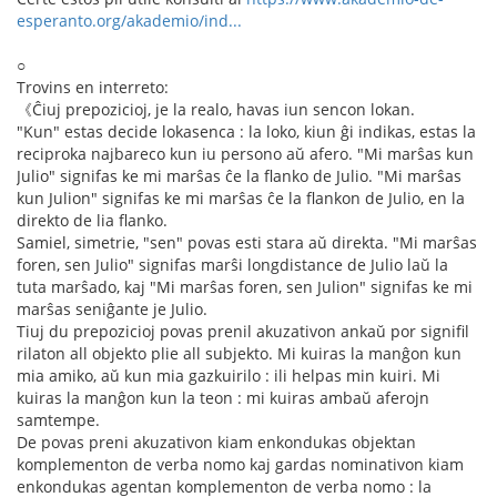
esperanto.org/akademio/ind...
○
Trovins en interreto:
《Ĉiuj prepozicioj, je la realo, havas iun sencon lokan.
"Kun" estas decide lokasenca : la loko, kiun ĝi indikas, estas la
reciproka najbareco kun iu persono aŭ afero. "Mi marŝas kun
Julio" signifas ke mi marŝas ĉe la flanko de Julio. "Mi marŝas
kun Julion" signifas ke mi marŝas ĉe la flankon de Julio, en la
direkto de lia flanko.
Samiel, simetrie, "sen" povas esti stara aŭ direkta. "Mi marŝas
foren, sen Julio" signifas marŝi longdistance de Julio laŭ la
tuta marŝado, kaj "Mi marŝas foren, sen Julion" signifas ke mi
marŝas seniĝante je Julio.
Tiuj du prepozicioj povas prenil akuzativon ankaŭ por signifil
rilaton all objekto plie all subjekto. Mi kuiras la manĝon kun
mia amiko, aŭ kun mia gazkuirilo : ili helpas min kuiri. Mi
kuiras la manĝon kun la teon : mi kuiras ambaŭ aferojn
samtempe.
De povas preni akuzativon kiam enkondukas objektan
komplementon de verba nomo kaj gardas nominativon kiam
enkondukas agentan komplementon de verba nomo : la