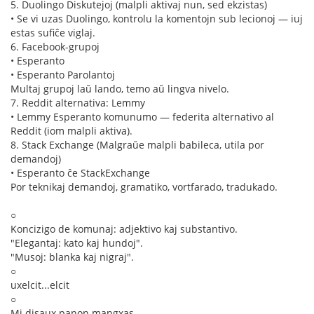
5. Duolingo Diskutejoj (malpli aktivaj nun, sed ekzistas)
• Se vi uzas Duolingo, kontrolu la komentojn sub lecionoj — iuj
estas sufiĉe viglaj.
6. Facebook-grupoj
• Esperanto
• Esperanto Parolantoj
Multaj grupoj laŭ lando, temo aŭ lingva nivelo.
7. Reddit alternativa: Lemmy
• Lemmy Esperanto komunumo — federita alternativo al
Reddit (iom malpli aktiva).
8. Stack Exchange (Malgraŭe malpli babileca, utila por
demandoj)
• Esperanto ĉe StackExchange
Por teknikaj demandoj, gramatiko, vortfarado, tradukado.
○
Koncizigo de komunaj: adjektivo kaj substantivo.
"Elegantaj: kato kaj hundoj".
"Musoj: blanka kaj nigraj".
○
uxelcit...elcit
○
Mi disaux panon mangxas.