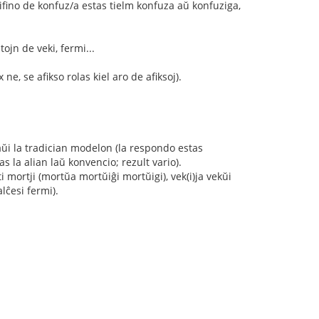
difino de konfuz/a estas tielm konfuza aŭ konfuziga,
ojn de veki, fermi...
, se afikso rolas kiel aro de afiksoj).
aŭi la tradician modelon (la respondo estas
s la alian laŭ konvencio; rezult vario).
ti mortji (mortŭa mortŭiĝi mortŭigi), vek(i)ja vekŭi
lĉesi fermi).