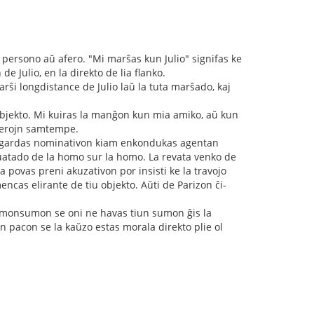
u persono aŭ afero. "Mi marŝas kun Julio" signifas ke
e Julio, en la direkto de lia flanko.
arŝi longdistance de Julio laŭ la tuta marŝado, kaj
 subjekto. Mi kuiras la manĝon kun mia amiko, aŭ kun
aferojn samtempe.
 gardas nominativon kiam enkondukas agentan
atado de la homo sur la homo. La revata venko de
 povas preni akuzativon por insisti ke la travojo
encas elirante de tiu objekto. Aŭti de Parizon ĉi-
r monsumon se oni ne havas tiun sumon ĝis la
an pacon se la kaŭzo estas morala direkto plie ol