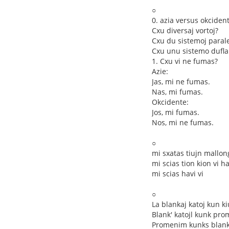
○
0. azia versus okciden
Cxu diversaj vortoj?
Cxu du sistemoj paralel
Cxu unu sistemo dufl
1. Cxu vi ne fumas?
Azie:
Jas, mi ne fumas.
Nas, mi fumas.
Okcidente:
Jos, mi fumas.
Nos, mi ne fumas.
○
mi sxatas tiujn mallon
mi scias tion kion vi h
mi scias havi vi
○
La blankaj katoj kun k
Blank' katojl kunk pr
Promenim kunks blank'