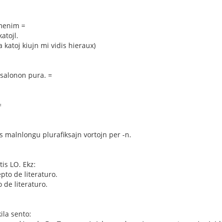
omenim =
atojl.
a katoj kiujn mi vidis hieraux)
) salonon pura. =
=
s malnlongu plurafiksajn vortojn per -n.
is LO. Ekz:
epto de literaturo.
 de literaturo.
ila sento: