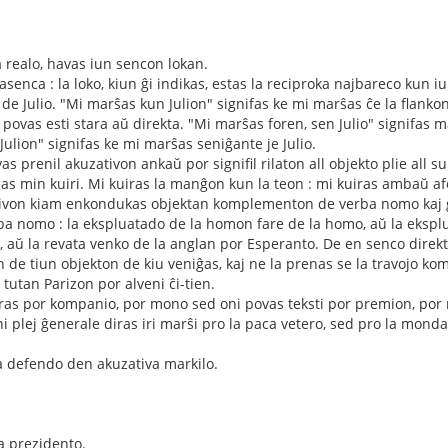
a realo, havas iun sencon lokan.
senca : la loko, kiun ĝi indikas, estas la reciproka najbareco kun i
de Julio. "Mi marŝas kun Julion" signifas ke mi marŝas ĉe la flankon d
 povas esti stara aŭ direkta. "Mi marŝas foren, sen Julio" signifas m
Julion" signifas ke mi marŝas seniĝante je Julio.
vas prenil akuzativon ankaŭ por signifil rilaton all objekto plie all
elpas min kuiri. Mi kuiras la manĝon kun la teon : mi kuiras ambaŭ 
tivon kiam enkondukas objektan komplementon de verba nomo kaj
 nomo : la ekspluatado de la homon fare de la homo, aŭ la eksplu
, aŭ la revata venko de la anglan por Esperanto. De en senco direkta
 de tiun objekton de kiu veniĝas, kaj ne la prenas se la travojo kom
i tutan Parizon por alveni ĉi-tien.
oras por kompanio, por mono sed oni povas teksti por premion, po
ni plej ĝenerale diras iri marŝi pro la paca vetero, sed pro la mond
a defendo den akuzativa markilo.
a prezidento.