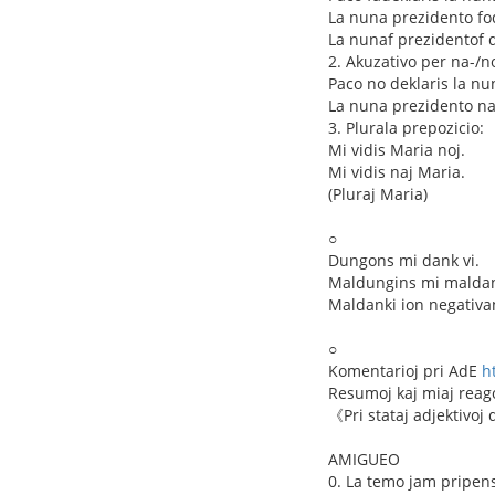
La nuna prezidento fo
La nunaf prezidentof d
2. Akuzativo per na-/no
Paco no deklaris la nu
La nuna prezidento na
3. Plurala prepozicio:
Mi vidis Maria noj.
Mi vidis naj Maria.
(Pluraj Maria)
○
Dungons mi dank vi.
Maldungins mi maldank
Maldanki ion negativan
○
Komentarioj pri AdE
h
Resumoj kaj miaj reago
《Pri stataj adjektivoj 
AMIGUEO
0. La temo jam pripen