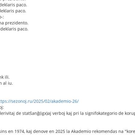
deklaris paco.
eklaris paco.
-:
na prezidento.
deklaris paco.
 ili.
 al iu.
ttps://sezonoj.ru/2025/02/akademio-26/
j:
derivitaj de statŝanĝ(igx)aj verboj kaj pri la signifokategorio de kor
sins en 1974, kaj denove en 2025 la Akademio rekomendas na "korek