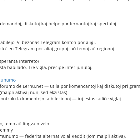
demandoj, diskutoj kaj helpo por lernantoj kaj spertuloj.
babilejo. Vi bezonas Telegram-konton por aliĝi.
to” en Telegram por aliaj grupoj laŭ temoj aŭ regionoj.
speranta Interreto)
sta babilado. Tre vigla, precipe inter junuloj.
omunumo
orumo de Lernu.net — utila por komencantoj kaj diskutoj pri gramat
(malpli aktivaj nun, sed ekzistas)
kontrolu la komentojn sub lecionoj — iuj estas sufiĉe viglaj.
o, temo aŭ lingva nivelo.
 Lemmy
unumo — federita alternativo al Reddit (iom malpli aktiva).