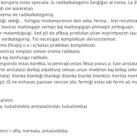
r korupt/a estas speciala: la radikalkategorio ŝanĝiĝas al noma. La 
di ion konkretan.
istemo de radikalkategorioj.
ĝi, vekiĝi... fortigas miskomprenon den veka, ferma... kiel rezultstat
favoras mallongajn vortojn kaj mallongigojn plimalpli ambiguajn.
r malambiguigi. Sed pli da afiksoj produkas plian esprimpezon (aux ne
 vortkategorioj. Tio necesigas kompleksan derivsistemon.
mo (finaĵoj o a i e) kaŝas praktikan komplekson.
ontras simplan solvon (noma radikalo).
 kaj konfuziga radikalo.
espondo estas korekta, la pentraĵo estas fiksa) povus a. tute anstat
rte anstataŭi (kelkaj adjektivoj sekvas unun modelon kaj kelkaj sekva
nitata): blanka blankiĝi blankigi (blanka blankji blankŭi), mortŭa mor
jigi). IĜ ne enhavas pasivan sencon (do, fermiĝi estas eki fermi aŭ ma
aĉetin.
pta, Subaĉetebla anstataŭindas Subaĉeteba)
iro = ofta, normala, antaŭvideba.