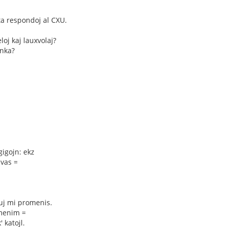
ta respondoj al CXU.
oj kaj lauxvolaj?
anka?
gigojn: ekz
avas =
iuj mi promenis.
omenim =
 katojl.