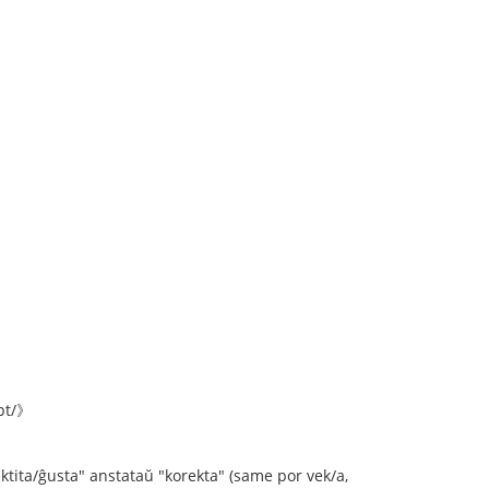
upt/》
tita/ĝusta" anstataŭ "korekta" (same por vek/a,