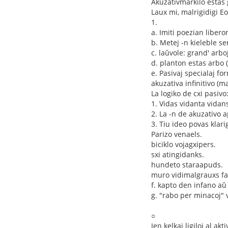
Akuzativmarkilo estas 
Laux mi, malrigidigi E
1.
a. Imiti poezian libero
b. Metej -n kieleble s
c. laŭvole: grand' arboj
d. planton estas arbo (
e. Pasivaj specialaj 
akuzativa infinitivo (
La logiko de cxi pasivo
1. Vidas vidanta vidans
2. La -n de akuzativo a
3. Tiu ideo povas klari
Parizo venaels.
biciklo vojagxipers.
sxi atingidanks.
hundeto staraapuds.
muro vidimalgrauxs fa 
f. kapto den infano aŭ 
g. "rabo per minacoj" 
○
Jen kelkaj ligiloj al a