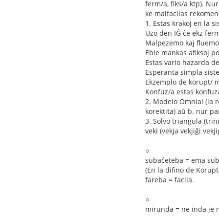
ferm/a, fiks/a ktp). Nu
ke malfacilas rekomen
1. Estas krakoj en la s
Uzo den IĜ ĉe ekz fermi
Malpezemo kaj fluemo 
Eble mankas afiksoj po
Estas vario hazarda de
Esperanta simpla siste
Ekzemplo de korupt/ m
Konfuz/a estas konfuza
2. Modelo Omnial (la r
korektita) aŭ b. nur pa
3. Solvo triangula (tri
veki (vekja vekjiĝi vek
○
subaĉeteba = ema sub
(En la difino de Koru
fareba = facila.
○
mirunda = ne inda je m