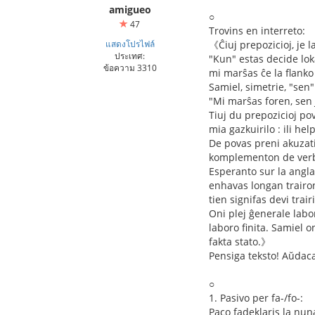
amigueo
○
47
Trovins en interreto:
แสดงโปรไฟล์
《Ĉiuj prepozicioj, je l
ประเทศ:
"Kun" estas decide loka
ข้อความ 3310
mi marŝas ĉe la flanko 
Samiel, simetrie, "sen"
"Mi marŝas foren, sen 
Tiuj du prepozicioj po
mia gazkuirilo : ili h
De povas preni akuza
komplementon de verba
Esperanto sur la angla
enhavas longan trairon
tien signifas devi trair
Oni plej ĝenerale lab
laboro finita. Samiel o
fakta stato.》
Pensiga teksto! Aŭdac
○
1. Pasivo per fa-/fo-:
Paco fadeklaris la nun