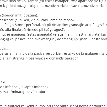
grava kiao de Eo. Tamen gxi riskas malaperi cxar apart poezio rigida
on kaj doni novajn rolojn al akuzativmarkilo elsavus akuzativmarkilo
n (liberon imiti poezian).
enescepte (ĉun, ken, vidin volas, iomn da mono).
ln faligis ŝtorm' perfortal, aŭ pli rimamike: grandajln arb' faligis ŝt
Ĉu alia finaĵo aŭ rimedo pli taŭge agus?).
formoj: ĝi manĝans (estas manĝata) versus mangin (esti manĝata) 
manĝuj) kaj pasiva infinitivo (manĝin), do "manĝujn" (neniu besto v
:
 vidata.
peras en la fino de la pasiva verbo, kiel restajxo de la malaperinta o
gi aliajn strangajn pasivojn: sxi dona(a)ls pakedon.
sxi.
de infanon (iu kaptis infanon).
versus "minacoj perz(a) rabo"
ktivaj diskutejoj kaj komunumoj pri Esperanto, kie vi povas partopren