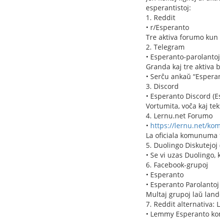
esperantistoj:
1. Reddit
• r/Esperanto
Tre aktiva forumo kun 
2. Telegram
• Esperanto-parolantoj
Granda kaj tre aktiva 
• Serĉu ankaŭ “Esperan
3. Discord
• Esperanto Discord (E
Vortumita, voĉa kaj tek
4. Lernu.net Forumo
•
https://lernu.net/k
La oficiala komunuma f
5. Duolingo Diskutejoj 
• Se vi uzas Duolingo, 
6. Facebook-grupoj
• Esperanto
• Esperanto Parolantoj
Multaj grupoj laŭ land
7. Reddit alternativa:
• Lemmy Esperanto kom