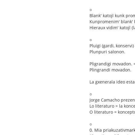
○
Blank' katojl kunk pr
Kunpromenim' blank' k
Hieraux vidim' katojl (l
○
Pluigi (gardi, konservi
Plunpuri salonon.
Pligrandigi movadon. 
Plingrandi movadon.
La gxenerala ideo esta
○
Jorge Camacho prezent
Lo literaturo = la konc
O literaturo = koncepto
○
0. Mia priakuzativmark