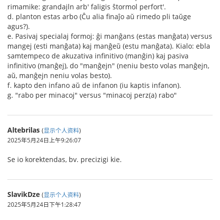
rimamike: grandajln arb' faligis ŝtormol perfort'.
d. planton estas arbo (Ĉu alia finaĵo aŭ rimedo pli taŭge
agus?).
e. Pasivaj specialaj formoj: ĝi manĝans (estas manĝata) versus
mangej (esti manĝata) kaj manĝeŭ (estu manĝata). Kialo: ebla
samtempeco de akuzativa infinitivo (manĝin) kaj pasiva
infinitivo (manĝej), do "manĝejn" (neniu besto volas manĝejn,
aŭ, manĝejn neniu volas besto).
f. kapto den infano aŭ de infanon (iu kaptis infanon).
g. "rabo per minacoj" versus "minacoj perz(a) rabo"
Altebrilas
(
显示个人资料
)
2025年5月24日上午9:26:07
Se io korektendas, bv. precizigi kie.
SlavikDze
(
显示个人资料
)
2025年5月24日下午1:28:47