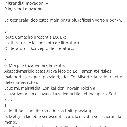
Pligrandigi movadon. =
Plingrandi movadon.
La gxenerala ideo estas malnlongu plurafiksajn vortojn per -n.
○
Jorge Camacho prezentis LO. Ekz:
Lo literaturo = la koncepto de literaturo.
O literaturo = koncepto de literaturo.
○
0. Mia priakuzativmarkila sento:
Akuzativmarkilo estas grava kiao de Eo. Tamen gxi riskas
malaperi cxar apart poezio rigidas Eo. Alivorte, la ordo tre ofte
determinas rolon.
Laux mi, malrigidigi Eon kaj doni novajn rolojn al
akuzativmarkilo elsavus akuzativmarkilon el malapero. Sed
kiel?
1.
a. Imiti poezian liberon (liberon imiti poezian).
b. Metej -n kieleble senescepte (ĉun, ken, vidin volas, iomn da
mono).