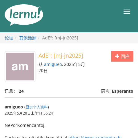
去
目
目
錄
录
頁
论坛
其他话题
AdE": [mj-jn2025]
AdE": [mj-jn2025]
回应
从
amigueo
, 2025年5月
20日
讯息：
24
语言:
Esperanto
amigueo
(
显示个人资料
)
2025年5月20日上午11:56:24
NePorKomencantoj.
Certe estos pli utile konsulti al
https://www.akademio-de-