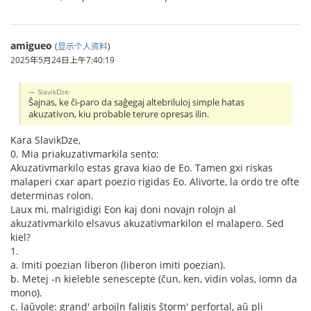
amigueo
(
显示个人资料
)
2025年5月24日上午7:40:19
SlavikDze:
Ŝajnas, ke ĉi-paro da saĝegaj altebriluloj simple hatas
akuzativon, kiu probable terure opresas ilin.
Kara SlavikDze,
0. Mia priakuzativmarkila sento:
Akuzativmarkilo estas grava kiao de Eo. Tamen gxi riskas
malaperi cxar apart poezio rigidas Eo. Alivorte, la ordo tre ofte
determinas rolon.
Laux mi, malrigidigi Eon kaj doni novajn rolojn al
akuzativmarkilo elsavus akuzativmarkilon el malapero. Sed
kiel?
1.
a. Imiti poezian liberon (liberon imiti poezian).
b. Metej -n kieleble senescepte (ĉun, ken, vidin volas, iomn da
mono).
c. laŭvole: grand' arbojln faligis ŝtorm' perfortal, aŭ pli