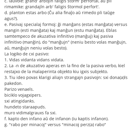
c. laŭvole: grand' arbojln faligis ŝtorm' perfortal, aŭ pli
rimamike: grandajln arb' faligis ŝtormol perfort'.
d. planton estas arbo (Ĉu alia finaĵo aŭ rimedo pli taŭge
agus?).
e. Pasivaj specialaj formoj: ĝi manĝans (estas manĝata) versus
mangin (esti manĝata) kaj manĝun (estu manĝata). Eblas
samtempeco de akuzativa infinitivo (manĝuj) kaj pasiva
infinitivo (manĝin), do "manĝujn" (neniu besto volas manĝujn,
aŭ, manĝujn neniu volas besto).
La logiko de cxi pasivo:
1. Vidas vidanta vidans vidata.
2. La -n de akuzativo aperas en la fino de la pasiva verbo, kiel
restajxo de la malaperinta objekto kiu igxis subjekto.
3. Tiu ideo povas klarigi aliajn strangajn pasivojn: sxi dona(a)ls
pakedon.
Parizo venaels.
biciklo vojagxipers.
sxi atingidanks.
hundeto staraapuds.
muro vidimalgrauxs fa sxi.
f. kapto den infano aŭ de infanon (iu kaptis infanon).
g. "rabo per minacoj" versus "minacoj perz(a) rabo"