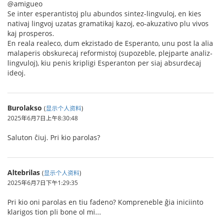
@amigueo
Se inter esperantistoj plu abundos sintez-lingvuloj, en kies
nativaj lingvoj uzatas gramatikaj kazoj, eo-akuzativo plu vivos
kaj prosperos.
En reala realeco, dum ekzistado de Esperanto, unu post la alia
malaperis obskurecaj reformistoj (supozeble, plejparte analiz-
lingvuloj), kiu penis kripligi Esperanton per siaj absurdecaj
ideoj.
Burolakso
(
显示个人资料
)
2025年6月7日上午8:30:48
Saluton ĉiuj. Pri kio parolas?
Altebrilas
(
显示个人资料
)
2025年6月7日下午1:29:35
Pri kio oni parolas en tiu fadeno? Kompreneble ĝia iniciinto
klarigos tion pli bone ol mi...