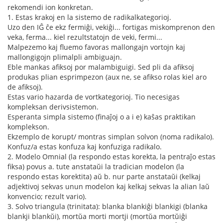
rekomendi ion konkretan.
1. Estas krakoj en la sistemo de radikalkategorioj.
Uzo den IĜ ĉe ekz fermiĝi, vekiĝi... fortigas miskomprenon den
veka, ferma... kiel rezultstatojn de veki, fermi...
Malpezemo kaj fluemo favoras mallongajn vortojn kaj
mallongigojn plimalpli ambiguajn.
Eble mankas afiksoj por malambiguigi. Sed pli da afiksoj
produkas plian esprimpezon (aux ne, se afikso rolas kiel aro
de afiksoj).
Estas vario hazarda de vortkategorioj. Tio necesigas
kompleksan derivsistemon.
Esperanta simpla sistemo (finaĵoj o a i e) kaŝas praktikan
komplekson.
Ekzemplo de korupt/ montras simplan solvon (noma radikalo).
Konfuz/a estas konfuza kaj konfuziga radikalo.
2. Modelo Omnial (la respondo estas korekta, la pentraĵo estas
fiksa) povus a. tute anstataŭi la tradician modelon (la
respondo estas korektita) aŭ b. nur parte anstataŭi (kelkaj
adjektivoj sekvas unun modelon kaj kelkaj sekvas la alian laŭ
konvencio; rezult vario).
3. Solvo triangula (trinitata): blanka blankiĝi blankigi (blanka
blankji blankŭi), mortŭa morti mortji (mortŭa mortŭiĝi