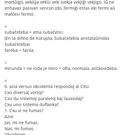
mortŭigi), vek(i)ja vekŭi veki (vekja vekjiĝi vekjigi). IĜ ne
enhavas pasivan sencon (do, fermiĝi estas eki fermi aŭ
malĉesi fermi).
○
subaĉeteba = ema subaĉetin.
(En la difino de Korupta, Subaĉetebla anstataŭindas
Subaĉeteba)
fareba = facila.
○
mirunda = ne inda je miro = ofta, normala, antaŭvideba.
○
0. azia versus okcidenta respondoj al CXU.
Cxu diversaj vortoj?
Cxu du sistemoj paraleloj kaj lauxvolaj?
Cxu unu sistemo duflanka?
1. Cxu vi ne fumas?
Azie:
Jas, mi ne fumas.
Nas, mi fumas.
Okcidente: