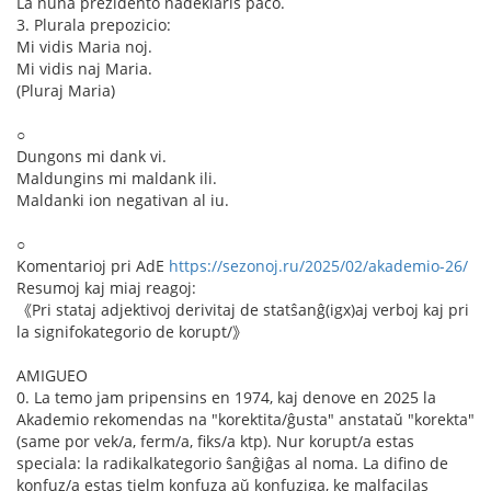
La nuna prezidento nadeklaris paco.
3. Plurala prepozicio:
Mi vidis Maria noj.
Mi vidis naj Maria.
(Pluraj Maria)
○
Dungons mi dank vi.
Maldungins mi maldank ili.
Maldanki ion negativan al iu.
○
Komentarioj pri AdE
https://sezonoj.ru/2025/02/akademio-26/
Resumoj kaj miaj reagoj:
《Pri stataj adjektivoj derivitaj de statŝanĝ(igx)aj verboj kaj pri
la signifokategorio de korupt/》
AMIGUEO
0. La temo jam pripensins en 1974, kaj denove en 2025 la
Akademio rekomendas na "korektita/ĝusta" anstataŭ "korekta"
(same por vek/a, ferm/a, fiks/a ktp). Nur korupt/a estas
speciala: la radikalkategorio ŝanĝiĝas al noma. La difino de
konfuz/a estas tielm konfuza aŭ konfuziga, ke malfacilas