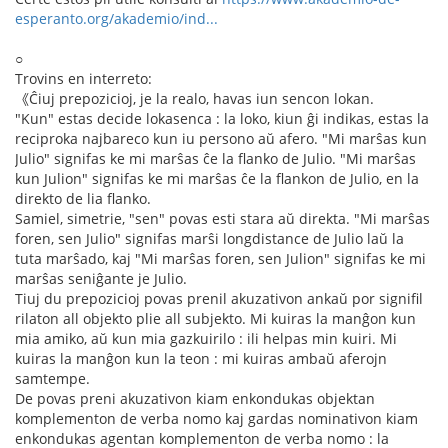
esperanto.org/akademio/ind...
○
Trovins en interreto:
《Ĉiuj prepozicioj, je la realo, havas iun sencon lokan.
"Kun" estas decide lokasenca : la loko, kiun ĝi indikas, estas la
reciproka najbareco kun iu persono aŭ afero. "Mi marŝas kun
Julio" signifas ke mi marŝas ĉe la flanko de Julio. "Mi marŝas
kun Julion" signifas ke mi marŝas ĉe la flankon de Julio, en la
direkto de lia flanko.
Samiel, simetrie, "sen" povas esti stara aŭ direkta. "Mi marŝas
foren, sen Julio" signifas marŝi longdistance de Julio laŭ la
tuta marŝado, kaj "Mi marŝas foren, sen Julion" signifas ke mi
marŝas seniĝante je Julio.
Tiuj du prepozicioj povas prenil akuzativon ankaŭ por signifil
rilaton all objekto plie all subjekto. Mi kuiras la manĝon kun
mia amiko, aŭ kun mia gazkuirilo : ili helpas min kuiri. Mi
kuiras la manĝon kun la teon : mi kuiras ambaŭ aferojn
samtempe.
De povas preni akuzativon kiam enkondukas objektan
komplementon de verba nomo kaj gardas nominativon kiam
enkondukas agentan komplementon de verba nomo : la