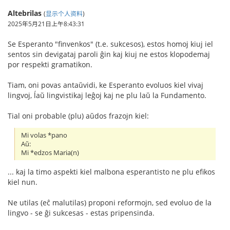
Altebrilas
(
显示个人资料
)
2025年5月21日上午8:43:31
Se Esperanto "finvenkos" (t.e. sukcesos), estos homoj kiuj iel
sentos sin devigataj paroli ĝin kaj kiuj ne estos klopodemaj
por respekti gramatikon.
Tiam, oni povas antaŭvidi, ke Esperanto evoluos kiel vivaj
lingvoj, ĺaŭ lingvistikaj leĝoj kaj ne plu laŭ la Fundamento.
Tial oni probable (plu) aŭdos frazojn kiel:
Mi volas *pano
Aŭ:
Mi *edzos Maria(n)
... kaj la timo aspekti kiel malbona esperantisto ne plu efikos
kiel nun.
Ne utilas (eĉ malutilas) proponi reformojn, sed evoluo de la
lingvo - se ĝi sukcesas - estas pripensinda.