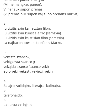
(Mi ne mangxas panon).
Vi nenaux supon prenas.
(Vi prenas nur supon kaj supo prenans nur vif).
○
Iu vizitis sxin kaj lacxtan filon.
Iu vizitis sxin kunst sia filo (samsxia).
Iu vizitis sxin kajst sian filon (samsxia).
La najbaron cxest si telefonis Marko.
○
vekesta sxanco ()
vekigxesta sxanco ()
vekajda sxanco (sxanco veki)
eblo veki, vekesti, vekigxi, vekin
○
Salajro, solidajro, literajra, kulinajra.
○
telefonajdo.
○
Cxi-lasta >> lajsto.