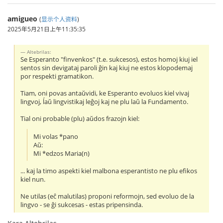
amigueo
(
显示个人资料
)
2025年5月21日上午11:35:35
Altebrilas:
Se Esperanto "finvenkos" (t.e. sukcesos), estos homoj kiuj iel
sentos sin devigataj paroli ĝin kaj kiuj ne estos klopodemaj
por respekti gramatikon.
Tiam, oni povas antaŭvidi, ke Esperanto evoluos kiel vivaj
lingvoj, ĺaŭ lingvistikaj leĝoj kaj ne plu laŭ la Fundamento.
Tial oni probable (plu) aŭdos frazojn kiel:
Mi volas *pano
Aŭ:
Mi *edzos Maria(n)
... kaj la timo aspekti kiel malbona esperantisto ne plu efikos
kiel nun.
Ne utilas (eĉ malutilas) proponi reformojn, sed evoluo de la
lingvo - se ĝi sukcesas - estas pripensinda.