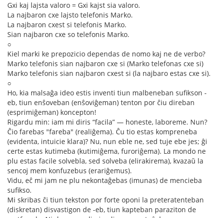
Gxi kaj lajsta valoro = Gxi kajst sia valoro.
La najbaron cxe lajsto telefonis Marko.
La najbaron cxest si telefonis Marko.
Sian najbaron cxe so telefonis Marko.
○
Kiel marki ke prepozicio dependas de nomo kaj ne de verbo?
Marko telefonis sian najbaron cxe si (Marko telefonas cxe si)
Marko telefonis sian najbaron cxest si (la najbaro estas cxe si).
○
Ho, kia malsaĝa ideo estis inventi tiun malbeneban sufikson -
eb, tiun enŝoveban (enŝoviĝeman) tenton por ĉiu direban
(esprimiĝeman) koncepton!
Rigardu min: iam mi diris “facila” — honeste, laboreme. Nun?
Ĉio farebas "fareba" (realiĝema). Ĉu tio estas kompreneba
(evidenta, intuicie klara)? Nu, nun eble ne, sed tuje ebe jes; ĝi
certe estas kutimeba (kutimiĝema, furoriĝema). La mondo ne
plu estas facile solvebla, sed solveba (elirakirema), kvazaŭ la
sencoj mem konfuzebus (erariĝemus).
Vidu, eĉ mi jam ne plu nekontaĝebas (imunas) de mencieba
sufikso.
Mi skribas ĉi tiun tekston por forte oponi la preteratenteban
(diskretan) disvastigon de -eb, tiun kapteban paraziton de