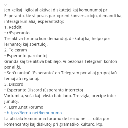
○
Jen kelkaj ligiloj al aktivaj diskutejoj kaj komunumoj pri
Esperanto, kie vi povas partopreni konversaciojn, demandi kaj
interagi kun aliaj esperantistoj:
1. Reddit
• r/Esperanto
Tre aktiva forumo kun demandoj, diskutoj kaj helpo por
lernantoj kaj spertuloj.
2. Telegram
• Esperanto-parolantoj
Granda kaj tre aktiva babilejo. Vi bezonas Telegram-konton
por aliĝi.
• Serĉu ankaŭ “Esperanto” en Telegram por aliaj grupoj laŭ
temoj aŭ regionoj.
3. Discord
• Esperanto Discord (Esperanta Interreto)
Vortumita, voĉa kaj teksta babilado. Tre vigla, precipe inter
junuloj.
4. Lernu.net Forumo
•
https://lernu.net/komunumo
La oficiala komunuma forumo de Lernu.net — utila por
komencantoj kaj diskutoj pri gramatiko, kulturo, ktp.