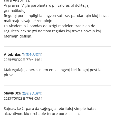
Kara Altebrilas,
Vi pravas. Vigla parolantaro pli valoras ol doktegaj
gramatikuloj.
Reguloj por simpligi la lingvon sufokas parolantojn kiuj havas
maltroajn vivajn ekzemplojn.
La Akademio klopodas dauxrigi modelon tradician de
reguleco, ecx se gxi ne tiom regulas kaj trovas novajn kaj
eternajn defiojn.
Altebrilas
(
显示个人资料
)
2025年5月22日下午4:44:34
Malregulaĵoj aperas mem en la lingvoj kiel fungoj post la
pluvo.
SlavikDze
(
显示个人资料
)
2025年5月23日下午8:05:14
Ŝajnas, ke ĉi-paro da saĝegaj altebriluloj simple hatas
akuzativon, kiu probable terure opresas ilin.