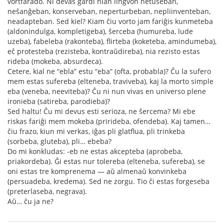
vortfarado. Ni devas gardi nian lingvon netuŝeban,
neŝanĝeban, konserveban, neperturbeban, nepliinventeban,
neadapteban. Sed kiel? Kiam ĉiu vorto jam fariĝis kunmeteba
(aldonindulga, kompletigeba), ŝerceba (humureba, lude
uzeba), fabeleba (rakonteba), flirteba (koketeba, amindumeba),
eĉ protesteba (rezisteba, kontraŭdireba), nia rezisto estas
rideba (mokeba, absurdeca).
Cetere, kial ne “ebla” estu “eba” (ofta, probabla)? Ĉu la sufero
mem estas sufereba (elteneba, traviveba), kaj la morto simple
eba (veneba, neeviteba)? Ĉu ni nun vivas en universo plene
ironieba (satireba, parodieba)?
Sed haltu! Ĉu mi devus esti serioza, ne ŝercema? Mi ebe
riskas fariĝi mem mokeba (prirideba, ofendeba). Kaj tamen…
ĉiu frazo, kiun mi verkas, iĝas pli glatflua, pli trinkeba
(sorbeba, gluteba), pli… ebeba?
Do mi konkludas: -eb ne estas akcepteba (aprobeba,
priakordeba). Ĝi estas nur tolereba (elteneba, sufereba), se
oni estas tre komprenema — aŭ almenaŭ konvinkeba
(persuadeba, kredema). Sed ne zorgu. Tio ĉi estas forgeseba
(preterlaseba, negrava).
Aŭ… ĉu ja ne?