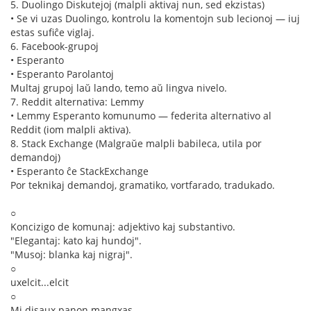
5. Duolingo Diskutejoj (malpli aktivaj nun, sed ekzistas)
• Se vi uzas Duolingo, kontrolu la komentojn sub lecionoj — iuj
estas sufiĉe viglaj.
6. Facebook-grupoj
• Esperanto
• Esperanto Parolantoj
Multaj grupoj laŭ lando, temo aŭ lingva nivelo.
7. Reddit alternativa: Lemmy
• Lemmy Esperanto komunumo — federita alternativo al
Reddit (iom malpli aktiva).
8. Stack Exchange (Malgraŭe malpli babileca, utila por
demandoj)
• Esperanto ĉe StackExchange
Por teknikaj demandoj, gramatiko, vortfarado, tradukado.
○
Koncizigo de komunaj: adjektivo kaj substantivo.
"Elegantaj: kato kaj hundoj".
"Musoj: blanka kaj nigraj".
○
uxelcit...elcit
○
Mi disaux panon mangxas.