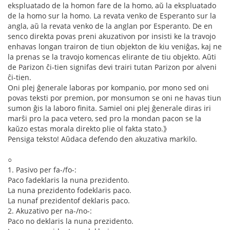
ekspluatado de la homon fare de la homo, aŭ la ekspluatado
de la homo sur la homo. La revata venko de Esperanto sur la
angla, aŭ la revata venko de la anglan por Esperanto. De en
senco direkta povas preni akuzativon por insisti ke la travojo
enhavas longan trairon de tiun objekton de kiu veniĝas, kaj ne
la prenas se la travojo komencas elirante de tiu objekto. Aŭti
de Parizon ĉi-tien signifas devi trairi tutan Parizon por alveni
ĉi-tien.
Oni plej ĝenerale laboras por kompanio, por mono sed oni
povas teksti por premion, por monsumon se oni ne havas tiun
sumon ĝis la laboro finita. Samiel oni plej ĝenerale diras iri
marŝi pro la paca vetero, sed pro la mondan pacon se la
kaŭzo estas morala direkto plie ol fakta stato.》
Pensiga teksto! Aŭdaca defendo den akuzativa markilo.
○
1. Pasivo per fa-/fo-:
Paco fadeklaris la nuna prezidento.
La nuna prezidento fodeklaris paco.
La nunaf prezidentof deklaris paco.
2. Akuzativo per na-/no-:
Paco no deklaris la nuna prezidento.