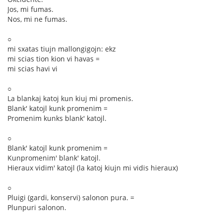
Jos, mi fumas.
Nos, mi ne fumas.
○
mi sxatas tiujn mallongigojn: ekz
mi scias tion kion vi havas =
mi scias havi vi
○
La blankaj katoj kun kiuj mi promenis.
Blank' katojl kunk promenim =
Promenim kunks blank' katojl.
○
Blank' katojl kunk promenim =
Kunpromenim' blank' katojl.
Hieraux vidim' katojl (la katoj kiujn mi vidis hieraux)
○
Pluigi (gardi, konservi) salonon pura. =
Plunpuri salonon.