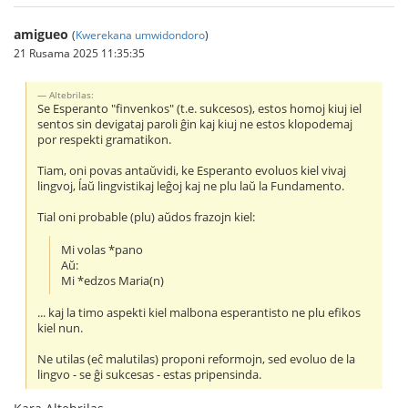
amigueo
(
Kwerekana umwidondoro
)
21 Rusama 2025 11:35:35
Altebrilas:
Se Esperanto "finvenkos" (t.e. sukcesos), estos homoj kiuj iel
sentos sin devigataj paroli ĝin kaj kiuj ne estos klopodemaj
por respekti gramatikon.
Tiam, oni povas antaŭvidi, ke Esperanto evoluos kiel vivaj
lingvoj, ĺaŭ lingvistikaj leĝoj kaj ne plu laŭ la Fundamento.
Tial oni probable (plu) aŭdos frazojn kiel:
Mi volas *pano
Aŭ:
Mi *edzos Maria(n)
... kaj la timo aspekti kiel malbona esperantisto ne plu efikos
kiel nun.
Ne utilas (eĉ malutilas) proponi reformojn, sed evoluo de la
lingvo - se ĝi sukcesas - estas pripensinda.