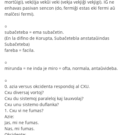
mortŭigi), vek(i)ja vekŭi veki (vekja vekjiĝi vekjigi). IĜ ne
enhavas pasivan sencon (do, fermiĝi estas eki fermi aŭ
malĉesi fermi).
○
subaĉeteba = ema subaĉetin.
(En la difino de Korupta, Subaĉetebla anstataŭindas
Subaĉeteba)
fareba = facila.
○
mirunda = ne inda je miro = ofta, normala, antaŭvideba.
○
0. azia versus okcidenta respondoj al CXU.
Cxu diversaj vortoj?
Cxu du sistemoj paraleloj kaj lauxvolaj?
Cxu unu sistemo duflanka?
1. Cxu vi ne fumas?
Azie:
Jas, mi ne fumas.
Nas, mi fumas.
Okcidente: