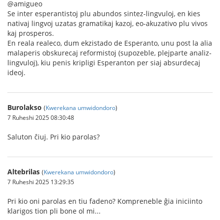
@amigueo
Se inter esperantistoj plu abundos sintez-lingvuloj, en kies
nativaj lingvoj uzatas gramatikaj kazoj, eo-akuzativo plu vivos
kaj prosperos.
En reala realeco, dum ekzistado de Esperanto, unu post la alia
malaperis obskurecaj reformistoj (supozeble, plejparte analiz-
lingvuloj), kiu penis kripligi Esperanton per siaj absurdecaj
ideoj.
Burolakso
(
Kwerekana umwidondoro
)
7 Ruheshi 2025 08:30:48
Saluton ĉiuj. Pri kio parolas?
Altebrilas
(
Kwerekana umwidondoro
)
7 Ruheshi 2025 13:29:35
Pri kio oni parolas en tiu fadeno? Kompreneble ĝia iniciinto
klarigos tion pli bone ol mi...