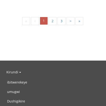
1
«
<
2
3
>
»
Kirundi
ibitwerekeye
umugwi
Dushigikire