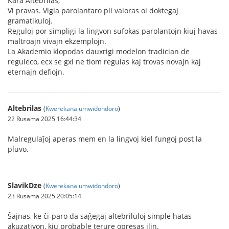
Kara Altebrilas,
Vi pravas. Vigla parolantaro pli valoras ol doktegaj
gramatikuloj.
Reguloj por simpligi la lingvon sufokas parolantojn kiuj havas
maltroajn vivajn ekzemplojn.
La Akademio klopodas dauxrigi modelon tradician de
reguleco, ecx se gxi ne tiom regulas kaj trovas novajn kaj
eternajn defiojn.
Altebrilas
(
Kwerekana umwidondoro
)
22 Rusama 2025 16:44:34
Malregulaĵoj aperas mem en la lingvoj kiel fungoj post la
pluvo.
SlavikDze
(
Kwerekana umwidondoro
)
23 Rusama 2025 20:05:14
Ŝajnas, ke ĉi-paro da saĝegaj altebriluloj simple hatas
akuzativon, kiu probable terure opresas ilin.