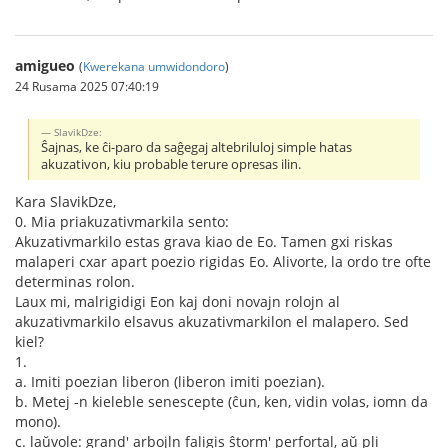
amigueo
(
Kwerekana umwidondoro
)
24 Rusama 2025 07:40:19
SlavikDze:
Ŝajnas, ke ĉi-paro da saĝegaj altebriluloj simple hatas
akuzativon, kiu probable terure opresas ilin.
Kara SlavikDze,
0. Mia priakuzativmarkila sento:
Akuzativmarkilo estas grava kiao de Eo. Tamen gxi riskas
malaperi cxar apart poezio rigidas Eo. Alivorte, la ordo tre ofte
determinas rolon.
Laux mi, malrigidigi Eon kaj doni novajn rolojn al
akuzativmarkilo elsavus akuzativmarkilon el malapero. Sed
kiel?
1.
a. Imiti poezian liberon (liberon imiti poezian).
b. Metej -n kieleble senescepte (ĉun, ken, vidin volas, iomn da
mono).
c. laŭvole: grand' arbojln faligis ŝtorm' perfortal, aŭ pli