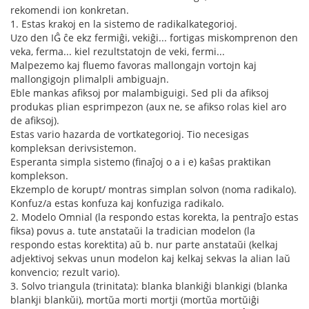
rekomendi ion konkretan.
1. Estas krakoj en la sistemo de radikalkategorioj.
Uzo den IĜ ĉe ekz fermiĝi, vekiĝi... fortigas miskomprenon den
veka, ferma... kiel rezultstatojn de veki, fermi...
Malpezemo kaj fluemo favoras mallongajn vortojn kaj
mallongigojn plimalpli ambiguajn.
Eble mankas afiksoj por malambiguigi. Sed pli da afiksoj
produkas plian esprimpezon (aux ne, se afikso rolas kiel aro
de afiksoj).
Estas vario hazarda de vortkategorioj. Tio necesigas
kompleksan derivsistemon.
Esperanta simpla sistemo (finaĵoj o a i e) kaŝas praktikan
komplekson.
Ekzemplo de korupt/ montras simplan solvon (noma radikalo).
Konfuz/a estas konfuza kaj konfuziga radikalo.
2. Modelo Omnial (la respondo estas korekta, la pentraĵo estas
fiksa) povus a. tute anstataŭi la tradician modelon (la
respondo estas korektita) aŭ b. nur parte anstataŭi (kelkaj
adjektivoj sekvas unun modelon kaj kelkaj sekvas la alian laŭ
konvencio; rezult vario).
3. Solvo triangula (trinitata): blanka blankiĝi blankigi (blanka
blankji blankŭi), mortŭa morti mortji (mortŭa mortŭiĝi