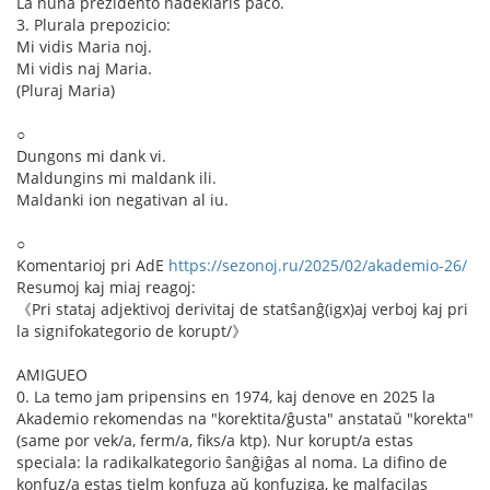
La nuna prezidento nadeklaris paco.
3. Plurala prepozicio:
Mi vidis Maria noj.
Mi vidis naj Maria.
(Pluraj Maria)
○
Dungons mi dank vi.
Maldungins mi maldank ili.
Maldanki ion negativan al iu.
○
Komentarioj pri AdE
https://sezonoj.ru/2025/02/akademio-26/
Resumoj kaj miaj reagoj:
《Pri stataj adjektivoj derivitaj de statŝanĝ(igx)aj verboj kaj pri
la signifokategorio de korupt/》
AMIGUEO
0. La temo jam pripensins en 1974, kaj denove en 2025 la
Akademio rekomendas na "korektita/ĝusta" anstataŭ "korekta"
(same por vek/a, ferm/a, fiks/a ktp). Nur korupt/a estas
speciala: la radikalkategorio ŝanĝiĝas al noma. La difino de
konfuz/a estas tielm konfuza aŭ konfuziga, ke malfacilas