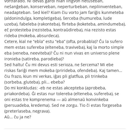
vortfarado. Ni devas gardi nian lingvon netuŝeban,
neŝanĝeban, konserveban, neperturbeban, nepliinventeban,
neadapteban. Sed kiel? Kiam ĉiu vorto jam fariĝis kunmeteba
(aldonindulga, kompletigeba), ŝerceba (humureba, lude
uzeba), fabeleba (rakonteba), flirteba (koketeba, amindumeba),
eĉ protesteba (rezisteba, kontraŭdireba), nia rezisto estas
rideba (mokeba, absurdeca).
Cetere, kial ne “ebla” estu “eba” (ofta, probabla)? Ĉu la sufero
mem estas sufereba (elteneba, traviveba), kaj la morto simple
eba (veneba, neeviteba)? Ĉu ni nun vivas en universo plene
ironieba (satireba, parodieba)?
Sed haltu! Ĉu mi devus esti serioza, ne ŝercema? Mi ebe
riskas fariĝi mem mokeba (prirideba, ofendeba). Kaj tamen…
ĉiu frazo, kiun mi verkas, iĝas pli glatflua, pli trinkeba
(sorbeba, gluteba), pli… ebeba?
Do mi konkludas: -eb ne estas akcepteba (aprobeba,
priakordeba). Ĝi estas nur tolereba (elteneba, sufereba), se
oni estas tre komprenema — aŭ almenaŭ konvinkeba
(persuadeba, kredema). Sed ne zorgu. Tio ĉi estas forgeseba
(preterlaseba, negrava).
Aŭ… ĉu ja ne?