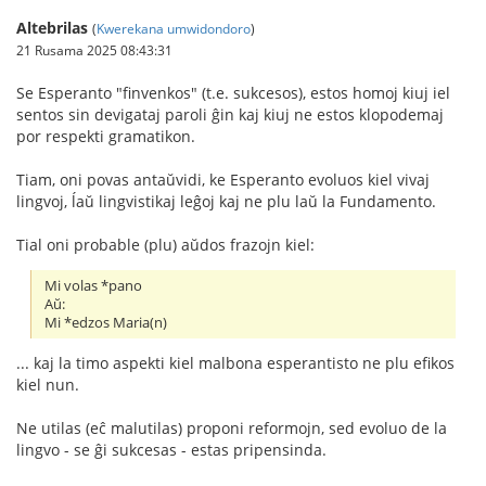
Altebrilas
(
Kwerekana umwidondoro
)
21 Rusama 2025 08:43:31
Se Esperanto "finvenkos" (t.e. sukcesos), estos homoj kiuj iel
sentos sin devigataj paroli ĝin kaj kiuj ne estos klopodemaj
por respekti gramatikon.
Tiam, oni povas antaŭvidi, ke Esperanto evoluos kiel vivaj
lingvoj, ĺaŭ lingvistikaj leĝoj kaj ne plu laŭ la Fundamento.
Tial oni probable (plu) aŭdos frazojn kiel:
Mi volas *pano
Aŭ:
Mi *edzos Maria(n)
... kaj la timo aspekti kiel malbona esperantisto ne plu efikos
kiel nun.
Ne utilas (eĉ malutilas) proponi reformojn, sed evoluo de la
lingvo - se ĝi sukcesas - estas pripensinda.