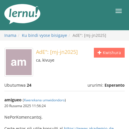
Ku
rupapuro
Urut
rw'ibirimwo
Inama
Ku bindi vyose bisigaye
AdE": [mj-jn2025]
AdE": [mj-jn2025]
Kwishura
ca, kivuye
Ubutumwa
24
ururimi:
Esperanto
amigueo
(
Kwerekana umwidondoro
)
20 Rusama 2025 11:56:24
NePorKomencantoj.
Certe estos pli utile konsulti al
https://www.akademio-de-