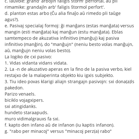
c. laŭvole: grand' arbojln faligis ŝtorm' perfortal, aŭ pli
rimamike: grandajln arb' faligis ŝtormol perfort'.
d. planton estas arbo (Ĉu alia finaĵo aŭ rimedo pli taŭge
agus?).
e. Pasivaj specialaj formoj: ĝi manĝans (estas manĝata) versus
mangin (esti manĝata) kaj manĝun (estu manĝata). Eblas
samtempeco de akuzativa infinitivo (manĝuj) kaj pasiva
infinitivo (manĝin), do "manĝujn" (neniu besto volas manĝujn,
aŭ, manĝujn neniu volas besto).
La logiko de cxi pasivo:
1. Vidas vidanta vidans vidata.
2. La -n de akuzativo aperas en la fino de la pasiva verbo, kiel
restajxo de la malaperinta objekto kiu igxis subjekto.
3. Tiu ideo povas klarigi aliajn strangajn pasivojn: sxi dona(a)ls
pakedon.
Parizo venaels.
biciklo vojagxipers.
sxi atingidanks.
hundeto staraapuds.
muro vidimalgrauxs fa sxi.
f. kapto den infano aŭ de infanon (iu kaptis infanon).
g. "rabo per minacoj" versus "minacoj perz(a) rabo"