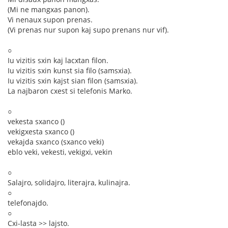
(Mi ne mangxas panon).
Vi nenaux supon prenas.
(Vi prenas nur supon kaj supo prenans nur vif).
○
Iu vizitis sxin kaj lacxtan filon.
Iu vizitis sxin kunst sia filo (samsxia).
Iu vizitis sxin kajst sian filon (samsxia).
La najbaron cxest si telefonis Marko.
○
vekesta sxanco ()
vekigxesta sxanco ()
vekajda sxanco (sxanco veki)
eblo veki, vekesti, vekigxi, vekin
○
Salajro, solidajro, literajra, kulinajra.
○
telefonajdo.
○
Cxi-lasta >> lajsto.