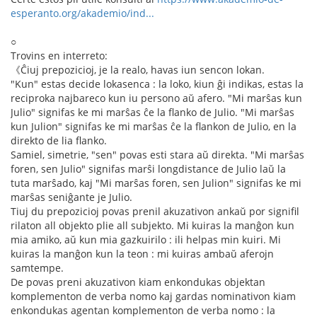
esperanto.org/akademio/ind...
○
Trovins en interreto:
《Ĉiuj prepozicioj, je la realo, havas iun sencon lokan.
"Kun" estas decide lokasenca : la loko, kiun ĝi indikas, estas la
reciproka najbareco kun iu persono aŭ afero. "Mi marŝas kun
Julio" signifas ke mi marŝas ĉe la flanko de Julio. "Mi marŝas
kun Julion" signifas ke mi marŝas ĉe la flankon de Julio, en la
direkto de lia flanko.
Samiel, simetrie, "sen" povas esti stara aŭ direkta. "Mi marŝas
foren, sen Julio" signifas marŝi longdistance de Julio laŭ la
tuta marŝado, kaj "Mi marŝas foren, sen Julion" signifas ke mi
marŝas seniĝante je Julio.
Tiuj du prepozicioj povas prenil akuzativon ankaŭ por signifil
rilaton all objekto plie all subjekto. Mi kuiras la manĝon kun
mia amiko, aŭ kun mia gazkuirilo : ili helpas min kuiri. Mi
kuiras la manĝon kun la teon : mi kuiras ambaŭ aferojn
samtempe.
De povas preni akuzativon kiam enkondukas objektan
komplementon de verba nomo kaj gardas nominativon kiam
enkondukas agentan komplementon de verba nomo : la