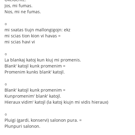
Jos, mi fumas.
Nos, mi ne fumas.
○
mi sxatas tiujn mallongigojn: ekz
mi scias tion kion vi havas =
mi scias havi vi
○
La blankaj katoj kun kiuj mi promenis.
Blank' katojl kunk promenim =
Promenim kunks blank' katojl.
○
Blank' katojl kunk promenim =
Kunpromenim' blank' katojl.
Hieraux vidim' katojl (la katoj kiujn mi vidis hieraux)
○
Pluigi (gardi, konservi) salonon pura. =
Plunpuri salonon.