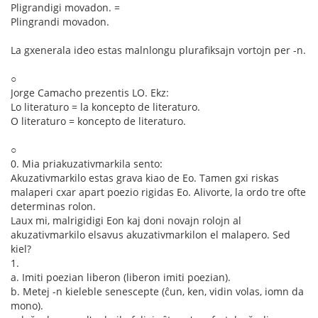
Pligrandigi movadon. =
Plingrandi movadon.
La gxenerala ideo estas malnlongu plurafiksajn vortojn per -n.
○
Jorge Camacho prezentis LO. Ekz:
Lo literaturo = la koncepto de literaturo.
O literaturo = koncepto de literaturo.
○
0. Mia priakuzativmarkila sento:
Akuzativmarkilo estas grava kiao de Eo. Tamen gxi riskas
malaperi cxar apart poezio rigidas Eo. Alivorte, la ordo tre ofte
determinas rolon.
Laux mi, malrigidigi Eon kaj doni novajn rolojn al
akuzativmarkilo elsavus akuzativmarkilon el malapero. Sed
kiel?
1.
a. Imiti poezian liberon (liberon imiti poezian).
b. Metej -n kieleble senescepte (ĉun, ken, vidin volas, iomn da
mono).