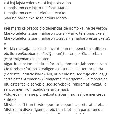
Gxi kaj lajsta valoro = Gxi kajst sia valoro.
La najbaron cxe lajsto telefonis Marko.
La najbaron cxest si telefonis Marko.
Sian najbaron cxe so telefonis Marko.
○
Kiel marki ke prepozicio dependas de nomo kaj ne de verbo?
Marko telefonis sian najbaron cxe si (Marko telefonas cxe si)
Marko telefonis sian najbaron cxest si (la najbaro estas cxe si).
○
Ho, kia malsaĝa ideo estis inventi tiun malbeneban sufikson -
eb, tiun enŝoveban (enŝoviĝeman) tenton por ĉiu direban
(esprimiĝeman) koncepton!
Rigardu min: iam mi diris “facila” — honeste, laboreme. Nun?
Ĉio farebas "fareba" (realiĝema). Ĉu tio estas kompreneba
(evidenta, intuicie klara)? Nu, nun eble ne, sed tuje ebe jes; ĝi
certe estas kutimeba (kutimiĝema, furoriĝema). La mondo ne
plu estas facile solvebla, sed solveba (elirakirema), kvazaŭ la
sencoj mem konfuzebus (erariĝemus).
Vidu, eĉ mi jam ne plu nekontaĝebas (imunas) de mencieba
sufikso.
Mi skribas ĉi tiun tekston por forte oponi la preteratenteban
(diskretan) disvastigon de -eb, tiun kapteban paraziton de