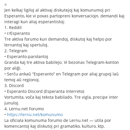
○
Jen kelkaj ligiloj al aktivaj diskutejoj kaj komunumoj pri
Esperanto, kie vi povas partopreni konversaciojn, demandi kaj
interagi kun aliaj esperantistoj:
1. Reddit
• r/Esperanto
Tre aktiva forumo kun demandoj, diskutoj kaj helpo por
lernantoj kaj spertuloj.
2. Telegram
• Esperanto-parolantoj
Granda kaj tre aktiva babilejo. Vi bezonas Telegram-konton
por aliĝi.
• Serĉu ankaŭ “Esperanto” en Telegram por aliaj grupoj laŭ
temoj aŭ regionoj.
3. Discord
• Esperanto Discord (Esperanta Interreto)
Vortumita, voĉa kaj teksta babilado. Tre vigla, precipe inter
junuloj.
4. Lernu.net Forumo
•
https://lernu.net/komunumo
La oficiala komunuma forumo de Lernu.net — utila por
komencantoj kaj diskutoj pri gramatiko, kulturo, ktp.