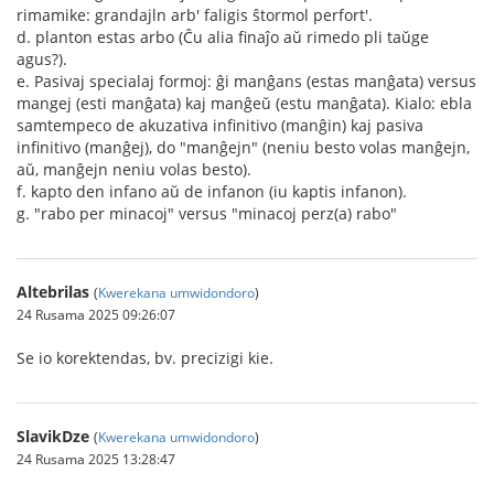
rimamike: grandajln arb' faligis ŝtormol perfort'.
d. planton estas arbo (Ĉu alia finaĵo aŭ rimedo pli taŭge
agus?).
e. Pasivaj specialaj formoj: ĝi manĝans (estas manĝata) versus
mangej (esti manĝata) kaj manĝeŭ (estu manĝata). Kialo: ebla
samtempeco de akuzativa infinitivo (manĝin) kaj pasiva
infinitivo (manĝej), do "manĝejn" (neniu besto volas manĝejn,
aŭ, manĝejn neniu volas besto).
f. kapto den infano aŭ de infanon (iu kaptis infanon).
g. "rabo per minacoj" versus "minacoj perz(a) rabo"
Altebrilas
(
Kwerekana umwidondoro
)
24 Rusama 2025 09:26:07
Se io korektendas, bv. precizigi kie.
SlavikDze
(
Kwerekana umwidondoro
)
24 Rusama 2025 13:28:47