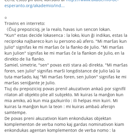
esperanto.org/akademio/ind...
○
Trovins en interreto:
《Ĉiuj prepozicioj, je la realo, havas iun sencon lokan.
"Kun" estas decide lokasenca : la loko, kiun ĝi indikas, estas la
reciproka najbareco kun iu persono aŭ afero. "Mi marŝas kun
Julio" signifas ke mi marŝas ĉe la flanko de Julio. "Mi marŝas
kun Julion" signifas ke mi marŝas ĉe la flankon de Julio, en la
direkto de lia flanko.
Samiel, simetrie, "sen" povas esti stara aŭ direkta. "Mi marŝas
foren, sen Julio" signifas marŝi longdistance de Julio laŭ la
tuta marŝado, kaj "Mi marŝas foren, sen Julion" signifas ke mi
marŝas seniĝante je Julio.
Tiuj du prepozicioj povas prenil akuzativon ankaŭ por signifil
rilaton all objekto plie all subjekto. Mi kuiras la manĝon kun
mia amiko, aŭ kun mia gazkuirilo : ili helpas min kuiri. Mi
kuiras la manĝon kun la teon : mi kuiras ambaŭ aferojn
samtempe.
De povas preni akuzativon kiam enkondukas objektan
komplementon de verba nomo kaj gardas nominativon kiam
enkondukas agentan komplementon de verba nomo : la