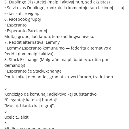
5. Duolingo Diskutejoj (malpli aktivaj nun, sed ekzistas)
• Se vi uzas Duolingo, kontrolu la komentojn sub lecionoj — iuj
estas sufiĉe viglaj.
6. Facebook-grupoj
• Esperanto
• Esperanto Parolantoj
Multaj grupoj laŭ lando, temo aŭ lingva nivelo.
7. Reddit alternativa: Lemmy
• Lemmy Esperanto komunumo — federita alternativo al
Reddit (iom malpli aktiva).
8. Stack Exchange (Malgraŭe malpli babileca, utila por
demandoj)
• Esperanto ĉe StackExchange
Por teknikaj demandoj, gramatiko, vortfarado, tradukado.
○
Koncizigo de komunaj: adjektivo kaj substantivo.
"Elegantaj: kato kaj hundoj".
"Musoj: blanka kaj nigraj".
○
uxelcit...elcit
○
Mi disaux panon mangxas.