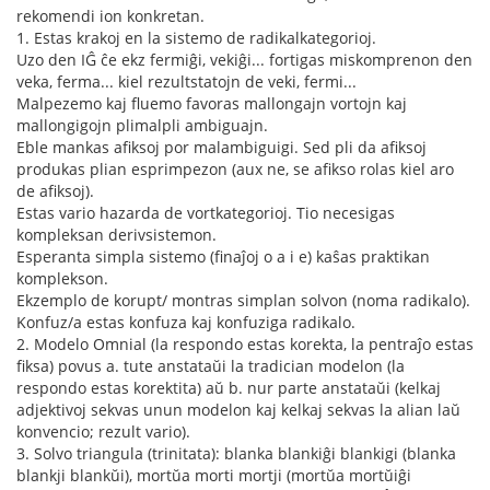
rekomendi ion konkretan.
1. Estas krakoj en la sistemo de radikalkategorioj.
Uzo den IĜ ĉe ekz fermiĝi, vekiĝi... fortigas miskomprenon den
veka, ferma... kiel rezultstatojn de veki, fermi...
Malpezemo kaj fluemo favoras mallongajn vortojn kaj
mallongigojn plimalpli ambiguajn.
Eble mankas afiksoj por malambiguigi. Sed pli da afiksoj
produkas plian esprimpezon (aux ne, se afikso rolas kiel aro
de afiksoj).
Estas vario hazarda de vortkategorioj. Tio necesigas
kompleksan derivsistemon.
Esperanta simpla sistemo (finaĵoj o a i e) kaŝas praktikan
komplekson.
Ekzemplo de korupt/ montras simplan solvon (noma radikalo).
Konfuz/a estas konfuza kaj konfuziga radikalo.
2. Modelo Omnial (la respondo estas korekta, la pentraĵo estas
fiksa) povus a. tute anstataŭi la tradician modelon (la
respondo estas korektita) aŭ b. nur parte anstataŭi (kelkaj
adjektivoj sekvas unun modelon kaj kelkaj sekvas la alian laŭ
konvencio; rezult vario).
3. Solvo triangula (trinitata): blanka blankiĝi blankigi (blanka
blankji blankŭi), mortŭa morti mortji (mortŭa mortŭiĝi