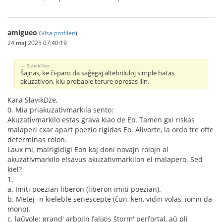
amigueo
(
Visa profilen
)
24 maj 2025 07:40:19
SlavikDze:
Ŝajnas, ke ĉi-paro da saĝegaj altebriluloj simple hatas
akuzativon, kiu probable terure opresas ilin.
Kara SlavikDze,
0. Mia priakuzativmarkila sento:
Akuzativmarkilo estas grava kiao de Eo. Tamen gxi riskas
malaperi cxar apart poezio rigidas Eo. Alivorte, la ordo tre ofte
determinas rolon.
Laux mi, malrigidigi Eon kaj doni novajn rolojn al
akuzativmarkilo elsavus akuzativmarkilon el malapero. Sed
kiel?
1.
a. Imiti poezian liberon (liberon imiti poezian).
b. Metej -n kieleble senescepte (ĉun, ken, vidin volas, iomn da
mono).
c. laŭvole: grand' arbojln faligis ŝtorm' perfortal, aŭ pli