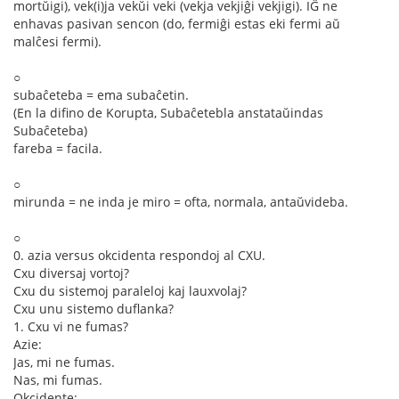
mortŭigi), vek(i)ja vekŭi veki (vekja vekjiĝi vekjigi). IĜ ne
enhavas pasivan sencon (do, fermiĝi estas eki fermi aŭ
malĉesi fermi).
○
subaĉeteba = ema subaĉetin.
(En la difino de Korupta, Subaĉetebla anstataŭindas
Subaĉeteba)
fareba = facila.
○
mirunda = ne inda je miro = ofta, normala, antaŭvideba.
○
0. azia versus okcidenta respondoj al CXU.
Cxu diversaj vortoj?
Cxu du sistemoj paraleloj kaj lauxvolaj?
Cxu unu sistemo duflanka?
1. Cxu vi ne fumas?
Azie:
Jas, mi ne fumas.
Nas, mi fumas.
Okcidente: