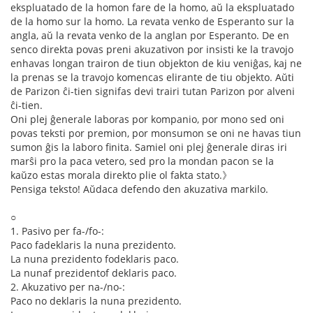
ekspluatado de la homon fare de la homo, aŭ la ekspluatado
de la homo sur la homo. La revata venko de Esperanto sur la
angla, aŭ la revata venko de la anglan por Esperanto. De en
senco direkta povas preni akuzativon por insisti ke la travojo
enhavas longan trairon de tiun objekton de kiu veniĝas, kaj ne
la prenas se la travojo komencas elirante de tiu objekto. Aŭti
de Parizon ĉi-tien signifas devi trairi tutan Parizon por alveni
ĉi-tien.
Oni plej ĝenerale laboras por kompanio, por mono sed oni
povas teksti por premion, por monsumon se oni ne havas tiun
sumon ĝis la laboro finita. Samiel oni plej ĝenerale diras iri
marŝi pro la paca vetero, sed pro la mondan pacon se la
kaŭzo estas morala direkto plie ol fakta stato.》
Pensiga teksto! Aŭdaca defendo den akuzativa markilo.
○
1. Pasivo per fa-/fo-:
Paco fadeklaris la nuna prezidento.
La nuna prezidento fodeklaris paco.
La nunaf prezidentof deklaris paco.
2. Akuzativo per na-/no-:
Paco no deklaris la nuna prezidento.