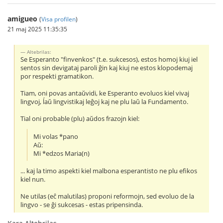
amigueo
(
Visa profilen
)
21 maj 2025 11:35:35
Altebrilas:
Se Esperanto "finvenkos" (t.e. sukcesos), estos homoj kiuj iel
sentos sin devigataj paroli ĝin kaj kiuj ne estos klopodemaj
por respekti gramatikon.
Tiam, oni povas antaŭvidi, ke Esperanto evoluos kiel vivaj
lingvoj, ĺaŭ lingvistikaj leĝoj kaj ne plu laŭ la Fundamento.
Tial oni probable (plu) aŭdos frazojn kiel:
Mi volas *pano
Aŭ:
Mi *edzos Maria(n)
... kaj la timo aspekti kiel malbona esperantisto ne plu efikos
kiel nun.
Ne utilas (eĉ malutilas) proponi reformojn, sed evoluo de la
lingvo - se ĝi sukcesas - estas pripensinda.