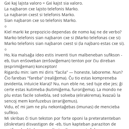
Gxi kaj lajsta valoro = Gxi kajst sia valoro.
La najbaron cxe lajsto telefonis Marko.
La najbaron cxest si telefonis Marko.
Sian najbaron cxe so telefonis Marko.
○
Kiel marki ke prepozicio dependas de nomo kaj ne de verbo?
Marko telefonis sian najbaron cxe si (Marko telefonas cxe si)
Marko telefonis sian najbaron cxest si (la najbaro estas cxe si).
○
Ho, kia malsaĝa ideo estis inventi tiun malbeneban sufikson -
eb, tiun enŝoveban (enŝoviĝeman) tenton por ĉiu direban
(esprimiĝeman) koncepton!
Rigardu min: iam mi diris “facila” — honeste, laboreme. Nun?
Ĉio farebas "fareba" (realiĝema). Ĉu tio estas kompreneba
(evidenta, intuicie klara)? Nu, nun eble ne, sed tuje ebe jes; ĝi
certe estas kutimeba (kutimiĝema, furoriĝema). La mondo ne
plu estas facile solvebla, sed solveba (elirakirema), kvazaŭ la
sencoj mem konfuzebus (erariĝemus).
Vidu, eĉ mi jam ne plu nekontaĝebas (imunas) de mencieba
sufikso.
Mi skribas ĉi tiun tekston por forte oponi la preteratenteban
(diskretan) disvastigon de -eb, tiun kapteban paraziton de