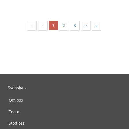
1
«
<
2
3
>
»
Svenska
Om oss
Team
Stöd oss