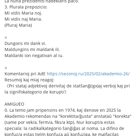
La nuna prezidento nadeklaris paco.
3. Plurala prepozicio:
Mi vidis Maria noj.
Mi vidis naj Maria.
(Pluraj Maria)
○
Dungons mi dank vi.
Maldungins mi maldank ili.
Maldanki ion negativan al iu.
○
Komentarioj pri AdE
https://sezonoj.ru/2025/02/akademio-26/
Resumoj kaj miaj reagoj:
《Pri stataj adjektivoj derivitaj de statŝanĝ(igx)aj verboj kaj pri
la signifokategorio de korupt/》
AMIGUEO
0. La temo jam pripensins en 1974, kaj denove en 2025 la
Akademio rekomendas na "korektita/ĝusta" anstataŭ "korekta"
(same por vek/a, ferm/a, fiks/a ktp). Nur korupt/a estas
speciala: la radikalkategorio ŝanĝiĝas al noma. La difino de
konfuz/a estas tielm konfuza aŭ konfuziga, ke malfacilas