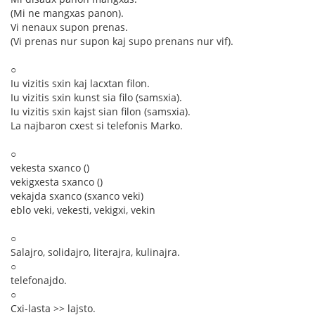
(Mi ne mangxas panon).
Vi nenaux supon prenas.
(Vi prenas nur supon kaj supo prenans nur vif).
○
Iu vizitis sxin kaj lacxtan filon.
Iu vizitis sxin kunst sia filo (samsxia).
Iu vizitis sxin kajst sian filon (samsxia).
La najbaron cxest si telefonis Marko.
○
vekesta sxanco ()
vekigxesta sxanco ()
vekajda sxanco (sxanco veki)
eblo veki, vekesti, vekigxi, vekin
○
Salajro, solidajro, literajra, kulinajra.
○
telefonajdo.
○
Cxi-lasta >> lajsto.