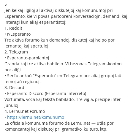
○
Jen kelkaj ligiloj al aktivaj diskutejoj kaj komunumoj pri
Esperanto, kie vi povas partopreni konversaciojn, demandi kaj
interagi kun aliaj esperantistoj:
1. Reddit
• r/Esperanto
Tre aktiva forumo kun demandoj, diskutoj kaj helpo por
lernantoj kaj spertuloj.
2. Telegram
• Esperanto-parolantoj
Granda kaj tre aktiva babilejo. Vi bezonas Telegram-konton
por aliĝi.
• Serĉu ankaŭ “Esperanto” en Telegram por aliaj grupoj laŭ
temoj aŭ regionoj.
3. Discord
• Esperanto Discord (Esperanta Interreto)
Vortumita, voĉa kaj teksta babilado. Tre vigla, precipe inter
junuloj.
4. Lernu.net Forumo
•
https://lernu.net/komunumo
La oficiala komunuma forumo de Lernu.net — utila por
komencantoj kaj diskutoj pri gramatiko, kulturo, ktp.