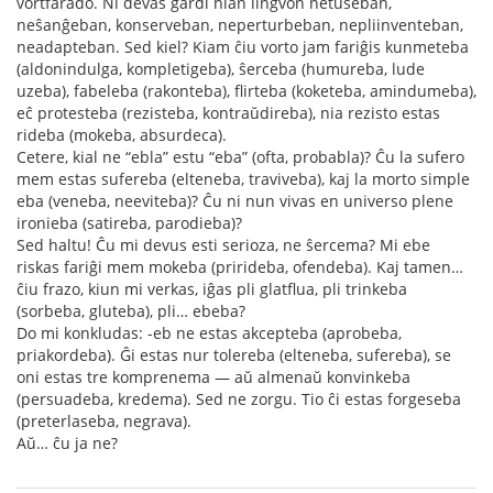
vortfarado. Ni devas gardi nian lingvon netuŝeban,
neŝanĝeban, konserveban, neperturbeban, nepliinventeban,
neadapteban. Sed kiel? Kiam ĉiu vorto jam fariĝis kunmeteba
(aldonindulga, kompletigeba), ŝerceba (humureba, lude
uzeba), fabeleba (rakonteba), flirteba (koketeba, amindumeba),
eĉ protesteba (rezisteba, kontraŭdireba), nia rezisto estas
rideba (mokeba, absurdeca).
Cetere, kial ne “ebla” estu “eba” (ofta, probabla)? Ĉu la sufero
mem estas sufereba (elteneba, traviveba), kaj la morto simple
eba (veneba, neeviteba)? Ĉu ni nun vivas en universo plene
ironieba (satireba, parodieba)?
Sed haltu! Ĉu mi devus esti serioza, ne ŝercema? Mi ebe
riskas fariĝi mem mokeba (prirideba, ofendeba). Kaj tamen…
ĉiu frazo, kiun mi verkas, iĝas pli glatflua, pli trinkeba
(sorbeba, gluteba), pli… ebeba?
Do mi konkludas: -eb ne estas akcepteba (aprobeba,
priakordeba). Ĝi estas nur tolereba (elteneba, sufereba), se
oni estas tre komprenema — aŭ almenaŭ konvinkeba
(persuadeba, kredema). Sed ne zorgu. Tio ĉi estas forgeseba
(preterlaseba, negrava).
Aŭ… ĉu ja ne?