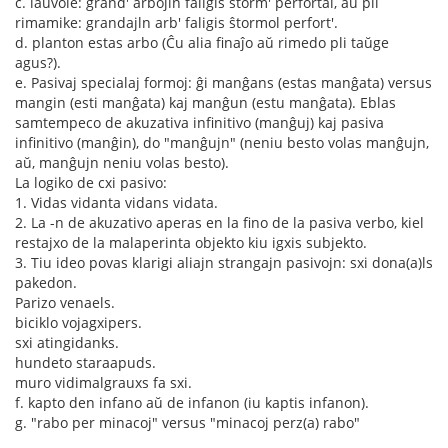
c. laŭvole: grand' arbojln faligis ŝtorm' perfortal, aŭ pli
rimamike: grandajln arb' faligis ŝtormol perfort'.
d. planton estas arbo (Ĉu alia finaĵo aŭ rimedo pli taŭge
agus?).
e. Pasivaj specialaj formoj: ĝi manĝans (estas manĝata) versus
mangin (esti manĝata) kaj manĝun (estu manĝata). Eblas
samtempeco de akuzativa infinitivo (manĝuj) kaj pasiva
infinitivo (manĝin), do "manĝujn" (neniu besto volas manĝujn,
aŭ, manĝujn neniu volas besto).
La logiko de cxi pasivo:
1. Vidas vidanta vidans vidata.
2. La -n de akuzativo aperas en la fino de la pasiva verbo, kiel
restajxo de la malaperinta objekto kiu igxis subjekto.
3. Tiu ideo povas klarigi aliajn strangajn pasivojn: sxi dona(a)ls
pakedon.
Parizo venaels.
biciklo vojagxipers.
sxi atingidanks.
hundeto staraapuds.
muro vidimalgrauxs fa sxi.
f. kapto den infano aŭ de infanon (iu kaptis infanon).
g. "rabo per minacoj" versus "minacoj perz(a) rabo"