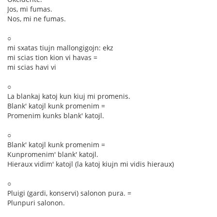
Jos, mi fumas.
Nos, mi ne fumas.
○
mi sxatas tiujn mallongigojn: ekz
mi scias tion kion vi havas =
mi scias havi vi
○
La blankaj katoj kun kiuj mi promenis.
Blank' katojl kunk promenim =
Promenim kunks blank' katojl.
○
Blank' katojl kunk promenim =
Kunpromenim' blank' katojl.
Hieraux vidim' katojl (la katoj kiujn mi vidis hieraux)
○
Pluigi (gardi, konservi) salonon pura. =
Plunpuri salonon.