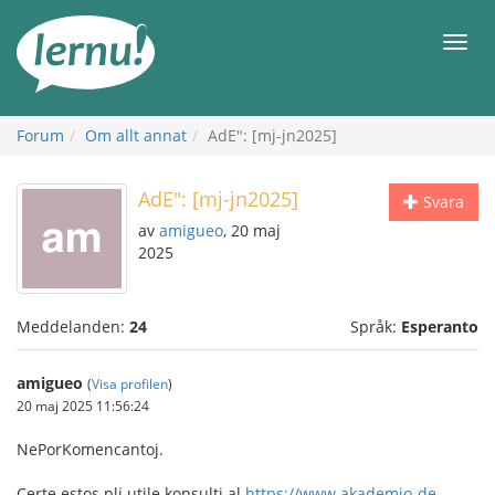
Till
sidans
Meny
innehåll
Forum
Om allt annat
AdE": [mj-jn2025]
AdE": [mj-jn2025]
Svara
av
amigueo
, 20 maj
2025
Meddelanden:
24
Språk:
Esperanto
amigueo
(
Visa profilen
)
20 maj 2025 11:56:24
NePorKomencantoj.
Certe estos pli utile konsulti al
https://www.akademio-de-