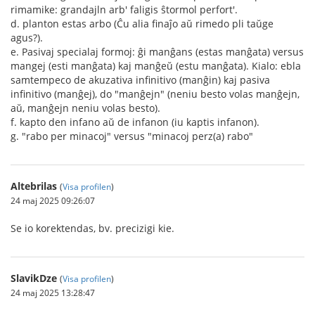
rimamike: grandajln arb' faligis ŝtormol perfort'.
d. planton estas arbo (Ĉu alia finaĵo aŭ rimedo pli taŭge
agus?).
e. Pasivaj specialaj formoj: ĝi manĝans (estas manĝata) versus
mangej (esti manĝata) kaj manĝeŭ (estu manĝata). Kialo: ebla
samtempeco de akuzativa infinitivo (manĝin) kaj pasiva
infinitivo (manĝej), do "manĝejn" (neniu besto volas manĝejn,
aŭ, manĝejn neniu volas besto).
f. kapto den infano aŭ de infanon (iu kaptis infanon).
g. "rabo per minacoj" versus "minacoj perz(a) rabo"
Altebrilas
(
Visa profilen
)
24 maj 2025 09:26:07
Se io korektendas, bv. precizigi kie.
SlavikDze
(
Visa profilen
)
24 maj 2025 13:28:47