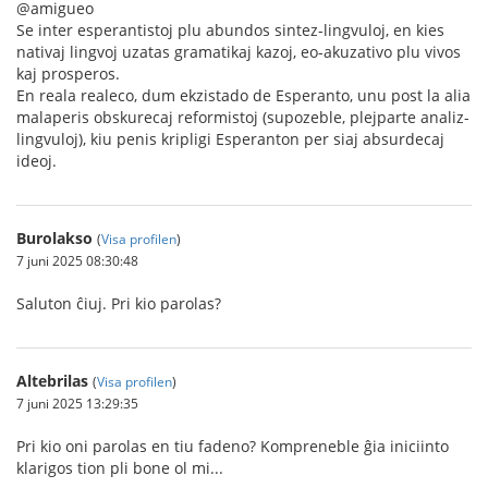
@amigueo
Se inter esperantistoj plu abundos sintez-lingvuloj, en kies
nativaj lingvoj uzatas gramatikaj kazoj, eo-akuzativo plu vivos
kaj prosperos.
En reala realeco, dum ekzistado de Esperanto, unu post la alia
malaperis obskurecaj reformistoj (supozeble, plejparte analiz-
lingvuloj), kiu penis kripligi Esperanton per siaj absurdecaj
ideoj.
Burolakso
(
Visa profilen
)
7 juni 2025 08:30:48
Saluton ĉiuj. Pri kio parolas?
Altebrilas
(
Visa profilen
)
7 juni 2025 13:29:35
Pri kio oni parolas en tiu fadeno? Kompreneble ĝia iniciinto
klarigos tion pli bone ol mi...