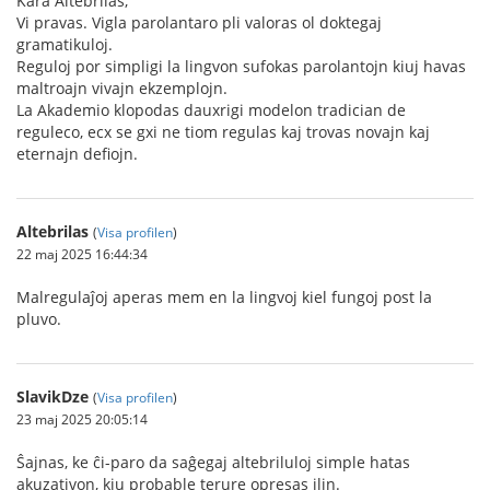
Kara Altebrilas,
Vi pravas. Vigla parolantaro pli valoras ol doktegaj
gramatikuloj.
Reguloj por simpligi la lingvon sufokas parolantojn kiuj havas
maltroajn vivajn ekzemplojn.
La Akademio klopodas dauxrigi modelon tradician de
reguleco, ecx se gxi ne tiom regulas kaj trovas novajn kaj
eternajn defiojn.
Altebrilas
(
Visa profilen
)
22 maj 2025 16:44:34
Malregulaĵoj aperas mem en la lingvoj kiel fungoj post la
pluvo.
SlavikDze
(
Visa profilen
)
23 maj 2025 20:05:14
Ŝajnas, ke ĉi-paro da saĝegaj altebriluloj simple hatas
akuzativon, kiu probable terure opresas ilin.