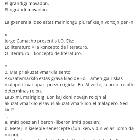
Pligrandigi movadon. =
Plingrandi movadon.
La gxenerala ideo estas malnlongu plurafiksajn vortojn per -n.
○
Jorge Camacho prezentis LO. Ekz:
Lo literaturo = la koncepto de literaturo.
O literaturo = koncepto de literaturo.
○
0. Mia priakuzativmarkila sento:
Akuzativmarkilo estas grava kiao de Eo. Tamen gxi riskas
malaperi cxar apart poezio rigidas Eo. Alivorte, la ordo tre ofte
determinas rolon.
Laux mi, malrigidigi Eon kaj doni novajn rolojn al
akuzativmarkilo elsavus akuzativmarkilon el malapero. Sed
kiel?
1.
a. Imiti poezian liberon (liberon imiti poezian).
b. Metej -n kieleble senescepte (ĉun, ken, vidin volas, iomn da
mono).