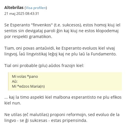
Altebrilas
(
Visa profilen
)
21 maj 2025 08:43:31
Se Esperanto "finvenkos" (t.e. sukcesos), estos homoj kiuj iel
sentos sin devigataj paroli ĝin kaj kiuj ne estos klopodemaj
por respekti gramatikon.
Tiam, oni povas antaŭvidi, ke Esperanto evoluos kiel vivaj
lingvoj, ĺaŭ lingvistikaj leĝoj kaj ne plu laŭ la Fundamento.
Tial oni probable (plu) aŭdos frazojn kiel:
Mi volas *pano
Aŭ:
Mi *edzos Maria(n)
... kaj la timo aspekti kiel malbona esperantisto ne plu efikos
kiel nun.
Ne utilas (eĉ malutilas) proponi reformojn, sed evoluo de la
lingvo - se ĝi sukcesas - estas pripensinda.