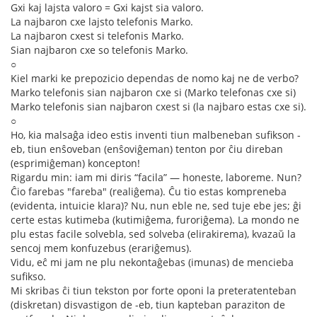
Gxi kaj lajsta valoro = Gxi kajst sia valoro.
La najbaron cxe lajsto telefonis Marko.
La najbaron cxest si telefonis Marko.
Sian najbaron cxe so telefonis Marko.
○
Kiel marki ke prepozicio dependas de nomo kaj ne de verbo?
Marko telefonis sian najbaron cxe si (Marko telefonas cxe si)
Marko telefonis sian najbaron cxest si (la najbaro estas cxe si).
○
Ho, kia malsaĝa ideo estis inventi tiun malbeneban sufikson -
eb, tiun enŝoveban (enŝoviĝeman) tenton por ĉiu direban
(esprimiĝeman) koncepton!
Rigardu min: iam mi diris “facila” — honeste, laboreme. Nun?
Ĉio farebas "fareba" (realiĝema). Ĉu tio estas kompreneba
(evidenta, intuicie klara)? Nu, nun eble ne, sed tuje ebe jes; ĝi
certe estas kutimeba (kutimiĝema, furoriĝema). La mondo ne
plu estas facile solvebla, sed solveba (elirakirema), kvazaŭ la
sencoj mem konfuzebus (erariĝemus).
Vidu, eĉ mi jam ne plu nekontaĝebas (imunas) de mencieba
sufikso.
Mi skribas ĉi tiun tekston por forte oponi la preteratenteban
(diskretan) disvastigon de -eb, tiun kapteban paraziton de