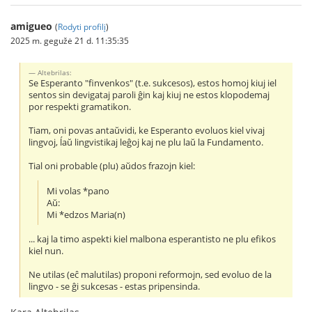
amigueo
(
Rodyti profilį
)
2025 m. gegužė 21 d. 11:35:35
Altebrilas:
Se Esperanto "finvenkos" (t.e. sukcesos), estos homoj kiuj iel
sentos sin devigataj paroli ĝin kaj kiuj ne estos klopodemaj
por respekti gramatikon.
Tiam, oni povas antaŭvidi, ke Esperanto evoluos kiel vivaj
lingvoj, ĺaŭ lingvistikaj leĝoj kaj ne plu laŭ la Fundamento.
Tial oni probable (plu) aŭdos frazojn kiel:
Mi volas *pano
Aŭ:
Mi *edzos Maria(n)
... kaj la timo aspekti kiel malbona esperantisto ne plu efikos
kiel nun.
Ne utilas (eĉ malutilas) proponi reformojn, sed evoluo de la
lingvo - se ĝi sukcesas - estas pripensinda.