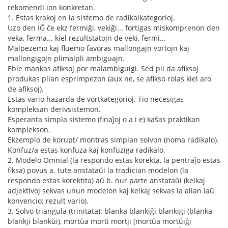
rekomendi ion konkretan.
1. Estas krakoj en la sistemo de radikalkategorioj.
Uzo den IĜ ĉe ekz fermiĝi, vekiĝi... fortigas miskomprenon den
veka, ferma... kiel rezultstatojn de veki, fermi...
Malpezemo kaj fluemo favoras mallongajn vortojn kaj
mallongigojn plimalpli ambiguajn.
Eble mankas afiksoj por malambiguigi. Sed pli da afiksoj
produkas plian esprimpezon (aux ne, se afikso rolas kiel aro
de afiksoj).
Estas vario hazarda de vortkategorioj. Tio necesigas
kompleksan derivsistemon.
Esperanta simpla sistemo (finaĵoj o a i e) kaŝas praktikan
komplekson.
Ekzemplo de korupt/ montras simplan solvon (noma radikalo).
Konfuz/a estas konfuza kaj konfuziga radikalo.
2. Modelo Omnial (la respondo estas korekta, la pentraĵo estas
fiksa) povus a. tute anstataŭi la tradician modelon (la
respondo estas korektita) aŭ b. nur parte anstataŭi (kelkaj
adjektivoj sekvas unun modelon kaj kelkaj sekvas la alian laŭ
konvencio; rezult vario).
3. Solvo triangula (trinitata): blanka blankiĝi blankigi (blanka
blankji blankŭi), mortŭa morti mortji (mortŭa mortŭiĝi