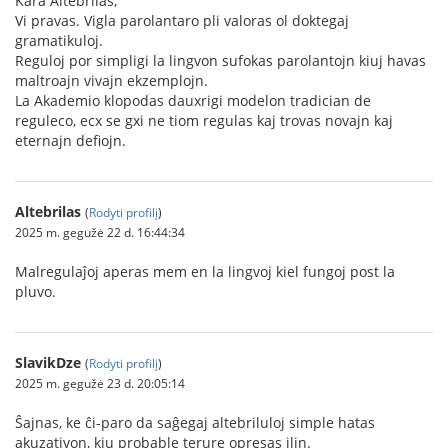
Kara Altebrilas,
Vi pravas. Vigla parolantaro pli valoras ol doktegaj
gramatikuloj.
Reguloj por simpligi la lingvon sufokas parolantojn kiuj havas
maltroajn vivajn ekzemplojn.
La Akademio klopodas dauxrigi modelon tradician de
reguleco, ecx se gxi ne tiom regulas kaj trovas novajn kaj
eternajn defiojn.
Altebrilas
(
Rodyti profilį
)
2025 m. gegužė 22 d. 16:44:34
Malregulaĵoj aperas mem en la lingvoj kiel fungoj post la
pluvo.
SlavikDze
(
Rodyti profilį
)
2025 m. gegužė 23 d. 20:05:14
Ŝajnas, ke ĉi-paro da saĝegaj altebriluloj simple hatas
akuzativon, kiu probable terure opresas ilin.