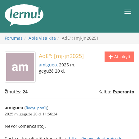
Į
turinį
Meni
Forumas
Apie visa kita
AdE": [mj-jn2025]
AdE": [mj-jn2025]
Atsakyti
amigueo
, 2025 m.
gegužė 20 d.
Žinutės:
24
Kalba:
Esperanto
amigueo
(
Rodyti profilį
)
2025 m. gegužė 20 d. 11:56:24
NePorKomencantoj.
Certe estos pli utile konsulti al
https://www.akademio-de-