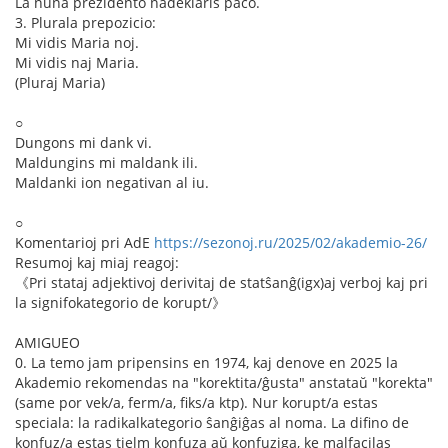
La nuna prezidento nadeklaris paco.
3. Plurala prepozicio:
Mi vidis Maria noj.
Mi vidis naj Maria.
(Pluraj Maria)
○
Dungons mi dank vi.
Maldungins mi maldank ili.
Maldanki ion negativan al iu.
○
Komentarioj pri AdE
https://sezonoj.ru/2025/02/akademio-26/
Resumoj kaj miaj reagoj:
《Pri stataj adjektivoj derivitaj de statŝanĝ(igx)aj verboj kaj pri
la signifokategorio de korupt/》
AMIGUEO
0. La temo jam pripensins en 1974, kaj denove en 2025 la
Akademio rekomendas na "korektita/ĝusta" anstataŭ "korekta"
(same por vek/a, ferm/a, fiks/a ktp). Nur korupt/a estas
speciala: la radikalkategorio ŝanĝiĝas al noma. La difino de
konfuz/a estas tielm konfuza aŭ konfuziga, ke malfacilas