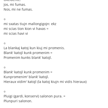
Jos, mi fumas.
Nos, mi ne fumas.
○
mi sxatas tiujn mallongigojn: ekz
mi scias tion kion vi havas =
mi scias havi vi
○
La blankaj katoj kun kiuj mi promenis.
Blank' katojl kunk promenim =
Promenim kunks blank' katojl.
○
Blank' katojl kunk promenim =
Kunpromenim' blank' katojl.
Hieraux vidim' katojl (la katoj kiujn mi vidis hieraux)
○
Pluigi (gardi, konservi) salonon pura. =
Plunpuri salonon.