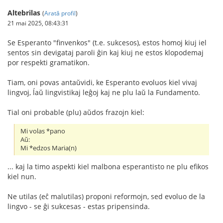
Altebrilas
(
Arată profil
)
21 mai 2025, 08:43:31
Se Esperanto "finvenkos" (t.e. sukcesos), estos homoj kiuj iel
sentos sin devigataj paroli ĝin kaj kiuj ne estos klopodemaj
por respekti gramatikon.
Tiam, oni povas antaŭvidi, ke Esperanto evoluos kiel vivaj
lingvoj, ĺaŭ lingvistikaj leĝoj kaj ne plu laŭ la Fundamento.
Tial oni probable (plu) aŭdos frazojn kiel:
Mi volas *pano
Aŭ:
Mi *edzos Maria(n)
... kaj la timo aspekti kiel malbona esperantisto ne plu efikos
kiel nun.
Ne utilas (eĉ malutilas) proponi reformojn, sed evoluo de la
lingvo - se ĝi sukcesas - estas pripensinda.