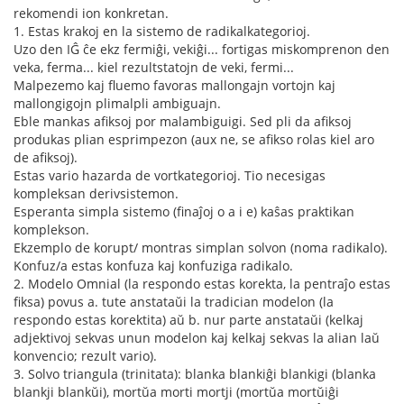
rekomendi ion konkretan.
1. Estas krakoj en la sistemo de radikalkategorioj.
Uzo den IĜ ĉe ekz fermiĝi, vekiĝi... fortigas miskomprenon den
veka, ferma... kiel rezultstatojn de veki, fermi...
Malpezemo kaj fluemo favoras mallongajn vortojn kaj
mallongigojn plimalpli ambiguajn.
Eble mankas afiksoj por malambiguigi. Sed pli da afiksoj
produkas plian esprimpezon (aux ne, se afikso rolas kiel aro
de afiksoj).
Estas vario hazarda de vortkategorioj. Tio necesigas
kompleksan derivsistemon.
Esperanta simpla sistemo (finaĵoj o a i e) kaŝas praktikan
komplekson.
Ekzemplo de korupt/ montras simplan solvon (noma radikalo).
Konfuz/a estas konfuza kaj konfuziga radikalo.
2. Modelo Omnial (la respondo estas korekta, la pentraĵo estas
fiksa) povus a. tute anstataŭi la tradician modelon (la
respondo estas korektita) aŭ b. nur parte anstataŭi (kelkaj
adjektivoj sekvas unun modelon kaj kelkaj sekvas la alian laŭ
konvencio; rezult vario).
3. Solvo triangula (trinitata): blanka blankiĝi blankigi (blanka
blankji blankŭi), mortŭa morti mortji (mortŭa mortŭiĝi