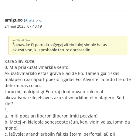
amigueo
(
Arată profil
)
24 mai 2025, 07:40:19
SlavikDze:
Ŝajnas, ke ĉi-paro da saĝegaj altebriluloj simple hatas
akuzativon, kiu probable terure opresas ilin.
Kara SlavikDze,
0. Mia priakuzativmarkila sento:
Akuzativmarkilo estas grava kiao de Eo. Tamen gxi riskas
malaperi cxar apart poezio rigidas Eo. Alivorte, la ordo tre ofte
determinas rolon.
Laux mi, malrigidigi Eon kaj doni novajn rolojn al
akuzativmarkilo elsavus akuzativmarkilon el malapero. Sed
kiel?
1.
a. Imiti poezian liberon (liberon imiti poezian).
b. Metej -n kieleble senescepte (ĉun, ken, vidin volas, iomn da
mono).
c. laŭvole: grand' arbojln faligis ŝtorm' perfortal, aŭ pli