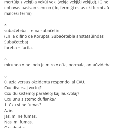
mortŭigi), vek(i)ja vekŭi veki (vekja vekjiĝi vekjigi). IĜ ne
enhavas pasivan sencon (do, fermiĝi estas eki fermi aŭ
malĉesi fermi).
○
subaĉeteba = ema subaĉetin.
(En la difino de Korupta, Subaĉetebla anstataŭindas
Subaĉeteba)
fareba = facila.
○
mirunda = ne inda je miro = ofta, normala, antaŭvideba.
○
0. azia versus okcidenta respondoj al CXU.
Cxu diversaj vortoj?
Cxu du sistemoj paraleloj kaj lauxvolaj?
Cxu unu sistemo duflanka?
1. Cxu vi ne fumas?
Azie:
Jas, mi ne fumas.
Nas, mi fumas.
Okcidente: