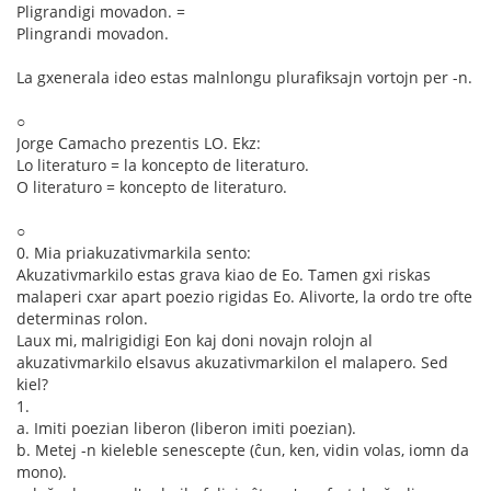
Pligrandigi movadon. =
Plingrandi movadon.
La gxenerala ideo estas malnlongu plurafiksajn vortojn per -n.
○
Jorge Camacho prezentis LO. Ekz:
Lo literaturo = la koncepto de literaturo.
O literaturo = koncepto de literaturo.
○
0. Mia priakuzativmarkila sento:
Akuzativmarkilo estas grava kiao de Eo. Tamen gxi riskas
malaperi cxar apart poezio rigidas Eo. Alivorte, la ordo tre ofte
determinas rolon.
Laux mi, malrigidigi Eon kaj doni novajn rolojn al
akuzativmarkilo elsavus akuzativmarkilon el malapero. Sed
kiel?
1.
a. Imiti poezian liberon (liberon imiti poezian).
b. Metej -n kieleble senescepte (ĉun, ken, vidin volas, iomn da
mono).