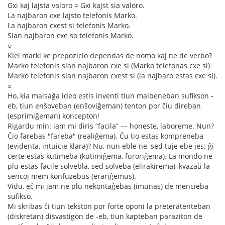
Gxi kaj lajsta valoro = Gxi kajst sia valoro.
La najbaron cxe lajsto telefonis Marko.
La najbaron cxest si telefonis Marko.
Sian najbaron cxe so telefonis Marko.
○
Kiel marki ke prepozicio dependas de nomo kaj ne de verbo?
Marko telefonis sian najbaron cxe si (Marko telefonas cxe si)
Marko telefonis sian najbaron cxest si (la najbaro estas cxe si).
○
Ho, kia malsaĝa ideo estis inventi tiun malbeneban sufikson -
eb, tiun enŝoveban (enŝoviĝeman) tenton por ĉiu direban
(esprimiĝeman) koncepton!
Rigardu min: iam mi diris “facila” — honeste, laboreme. Nun?
Ĉio farebas "fareba" (realiĝema). Ĉu tio estas kompreneba
(evidenta, intuicie klara)? Nu, nun eble ne, sed tuje ebe jes; ĝi
certe estas kutimeba (kutimiĝema, furoriĝema). La mondo ne
plu estas facile solvebla, sed solveba (elirakirema), kvazaŭ la
sencoj mem konfuzebus (erariĝemus).
Vidu, eĉ mi jam ne plu nekontaĝebas (imunas) de mencieba
sufikso.
Mi skribas ĉi tiun tekston por forte oponi la preteratenteban
(diskretan) disvastigon de -eb, tiun kapteban paraziton de