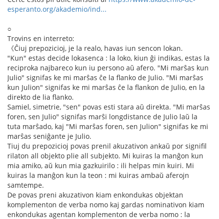
esperanto.org/akademio/ind...
○
Trovins en interreto:
《Ĉiuj prepozicioj, je la realo, havas iun sencon lokan.
"Kun" estas decide lokasenca : la loko, kiun ĝi indikas, estas la
reciproka najbareco kun iu persono aŭ afero. "Mi marŝas kun
Julio" signifas ke mi marŝas ĉe la flanko de Julio. "Mi marŝas
kun Julion" signifas ke mi marŝas ĉe la flankon de Julio, en la
direkto de lia flanko.
Samiel, simetrie, "sen" povas esti stara aŭ direkta. "Mi marŝas
foren, sen Julio" signifas marŝi longdistance de Julio laŭ la
tuta marŝado, kaj "Mi marŝas foren, sen Julion" signifas ke mi
marŝas seniĝante je Julio.
Tiuj du prepozicioj povas prenil akuzativon ankaŭ por signifil
rilaton all objekto plie all subjekto. Mi kuiras la manĝon kun
mia amiko, aŭ kun mia gazkuirilo : ili helpas min kuiri. Mi
kuiras la manĝon kun la teon : mi kuiras ambaŭ aferojn
samtempe.
De povas preni akuzativon kiam enkondukas objektan
komplementon de verba nomo kaj gardas nominativon kiam
enkondukas agentan komplementon de verba nomo : la