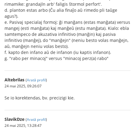
rimamike: grandajln arb' faligis ŝtormol perfort'.
d. planton estas arbo (Ĉu alia finaĵo aŭ rimedo pli taŭge
agus?).
e. Pasivaj specialaj formoj: ĝi manĝans (estas manĝata) versus
mangej (esti manĝata) kaj manĝeŭ (estu manĝata). Kialo: ebla
samtempeco de akuzativa infinitivo (manĝin) kaj pasiva
infinitivo (manĝej), do "manĝejn" (neniu besto volas manĝejn,
aŭ, manĝejn neniu volas besto).
f. kapto den infano aŭ de infanon (iu kaptis infanon).
g. "rabo per minacoj" versus "minacoj perz(a) rabo"
Altebrilas
(
Arată profil
)
24 mai 2025, 09:26:07
Se io korektendas, bv. precizigi kie.
SlavikDze
(
Arată profil
)
24 mai 2025, 13:28:47