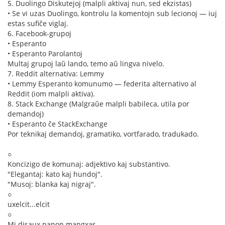
5. Duolingo Diskutejoj (malpli aktivaj nun, sed ekzistas)
• Se vi uzas Duolingo, kontrolu la komentojn sub lecionoj — iuj
estas sufiĉe viglaj.
6. Facebook-grupoj
• Esperanto
• Esperanto Parolantoj
Multaj grupoj laŭ lando, temo aŭ lingva nivelo.
7. Reddit alternativa: Lemmy
• Lemmy Esperanto komunumo — federita alternativo al
Reddit (iom malpli aktiva).
8. Stack Exchange (Malgraŭe malpli babileca, utila por
demandoj)
• Esperanto ĉe StackExchange
Por teknikaj demandoj, gramatiko, vortfarado, tradukado.
○
Koncizigo de komunaj: adjektivo kaj substantivo.
"Elegantaj: kato kaj hundoj".
"Musoj: blanka kaj nigraj".
○
uxelcit...elcit
○
Mi disaux panon mangxas.