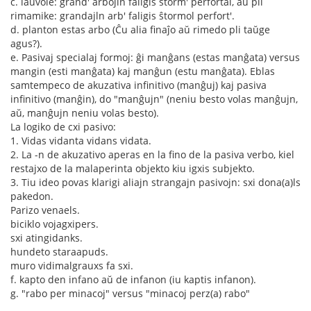
c. laŭvole: grand' arbojln faligis ŝtorm' perfortal, aŭ pli
rimamike: grandajln arb' faligis ŝtormol perfort'.
d. planton estas arbo (Ĉu alia finaĵo aŭ rimedo pli taŭge
agus?).
e. Pasivaj specialaj formoj: ĝi manĝans (estas manĝata) versus
mangin (esti manĝata) kaj manĝun (estu manĝata). Eblas
samtempeco de akuzativa infinitivo (manĝuj) kaj pasiva
infinitivo (manĝin), do "manĝujn" (neniu besto volas manĝujn,
aŭ, manĝujn neniu volas besto).
La logiko de cxi pasivo:
1. Vidas vidanta vidans vidata.
2. La -n de akuzativo aperas en la fino de la pasiva verbo, kiel
restajxo de la malaperinta objekto kiu igxis subjekto.
3. Tiu ideo povas klarigi aliajn strangajn pasivojn: sxi dona(a)ls
pakedon.
Parizo venaels.
biciklo vojagxipers.
sxi atingidanks.
hundeto staraapuds.
muro vidimalgrauxs fa sxi.
f. kapto den infano aŭ de infanon (iu kaptis infanon).
g. "rabo per minacoj" versus "minacoj perz(a) rabo"