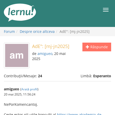
Mergi
la
Meni
conținut
Forum
Despre orice altceva
AdE": [mj-jn2025]
AdE": [mj-jn2025]
Răspunde
de
amigueo
, 20 mai
2025
Contribuții/Mesaje:
24
Limbă:
Esperanto
amigueo
(
Arată profil
)
20 mai 2025, 11:56:24
NePorKomencantoj.
Certe estos pli utile konsulti al
https://www.akademio-de-