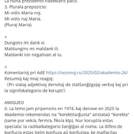
La nuna prezidento nadeklaris paco.
3. Plurala prepozicio:
Mi vidis Maria noj.
Mi vidis naj Maria.
(Pluraj Maria)
○
Dungons mi dank vi.
Maldungins mi maldank ili.
Maldanki ion negativan al iu.
○
Komentarioj pri AdE
https://sezonoj.ru/2025/02/akademio-26/
Resumoj kaj miaj reagoj:
《Pri stataj adjektivoj derivitaj de statŝanĝ(igx)aj verboj kaj pri
la signifokategorio de korupt/》
AMIGUEO
0. La temo jam pripensins en 1974, kaj denove en 2025 la
Akademio rekomendas na "korektita/ĝusta" anstataŭ "korekta"
(same por vek/a, ferm/a, fiks/a ktp). Nur korupt/a estas
speciala: la radikalkategorio ŝanĝiĝas al noma. La difino de
konfuz/a estas tielm konfuza aŭ konfuziga, ke malfacilas