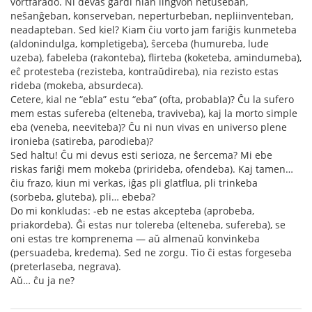
vortfarado. Ni devas gardi nian lingvon netuŝeban,
neŝanĝeban, konserveban, neperturbeban, nepliinventeban,
neadapteban. Sed kiel? Kiam ĉiu vorto jam fariĝis kunmeteba
(aldonindulga, kompletigeba), ŝerceba (humureba, lude
uzeba), fabeleba (rakonteba), flirteba (koketeba, amindumeba),
eĉ protesteba (rezisteba, kontraŭdireba), nia rezisto estas
rideba (mokeba, absurdeca).
Cetere, kial ne “ebla” estu “eba” (ofta, probabla)? Ĉu la sufero
mem estas sufereba (elteneba, traviveba), kaj la morto simple
eba (veneba, neeviteba)? Ĉu ni nun vivas en universo plene
ironieba (satireba, parodieba)?
Sed haltu! Ĉu mi devus esti serioza, ne ŝercema? Mi ebe
riskas fariĝi mem mokeba (prirideba, ofendeba). Kaj tamen…
ĉiu frazo, kiun mi verkas, iĝas pli glatflua, pli trinkeba
(sorbeba, gluteba), pli… ebeba?
Do mi konkludas: -eb ne estas akcepteba (aprobeba,
priakordeba). Ĝi estas nur tolereba (elteneba, sufereba), se
oni estas tre komprenema — aŭ almenaŭ konvinkeba
(persuadeba, kredema). Sed ne zorgu. Tio ĉi estas forgeseba
(preterlaseba, negrava).
Aŭ… ĉu ja ne?