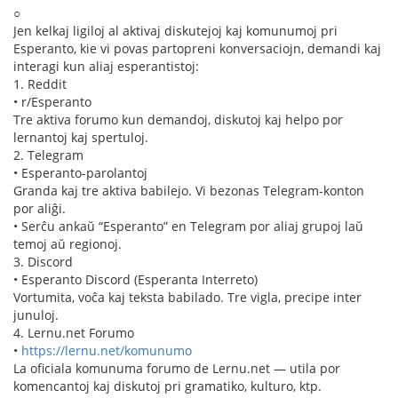
○
Jen kelkaj ligiloj al aktivaj diskutejoj kaj komunumoj pri
Esperanto, kie vi povas partopreni konversaciojn, demandi kaj
interagi kun aliaj esperantistoj:
1. Reddit
• r/Esperanto
Tre aktiva forumo kun demandoj, diskutoj kaj helpo por
lernantoj kaj spertuloj.
2. Telegram
• Esperanto-parolantoj
Granda kaj tre aktiva babilejo. Vi bezonas Telegram-konton
por aliĝi.
• Serĉu ankaŭ “Esperanto” en Telegram por aliaj grupoj laŭ
temoj aŭ regionoj.
3. Discord
• Esperanto Discord (Esperanta Interreto)
Vortumita, voĉa kaj teksta babilado. Tre vigla, precipe inter
junuloj.
4. Lernu.net Forumo
•
https://lernu.net/komunumo
La oficiala komunuma forumo de Lernu.net — utila por
komencantoj kaj diskutoj pri gramatiko, kulturo, ktp.