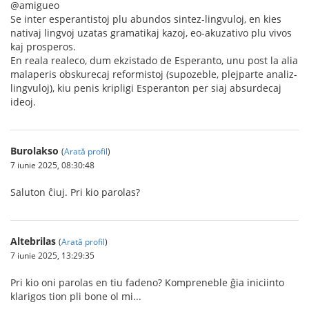
@amigueo
Se inter esperantistoj plu abundos sintez-lingvuloj, en kies
nativaj lingvoj uzatas gramatikaj kazoj, eo-akuzativo plu vivos
kaj prosperos.
En reala realeco, dum ekzistado de Esperanto, unu post la alia
malaperis obskurecaj reformistoj (supozeble, plejparte analiz-
lingvuloj), kiu penis kripligi Esperanton per siaj absurdecaj
ideoj.
Burolakso
(
Arată profil
)
7 iunie 2025, 08:30:48
Saluton ĉiuj. Pri kio parolas?
Altebrilas
(
Arată profil
)
7 iunie 2025, 13:29:35
Pri kio oni parolas en tiu fadeno? Kompreneble ĝia iniciinto
klarigos tion pli bone ol mi...