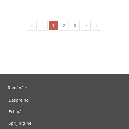
1
«
<
2
3
>
»
Română
Despre noi
Echipă
Sprijiniți-ne