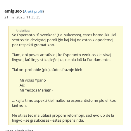
amigueo
(
Arată profil
)
21 mai 2025, 11:35:35
Altebrilas:
Se Esperanto "finvenkos" (t.e. sukcesos), estos homoj kiuj iel
sentos sin devigataj paroli ĝin kaj kiuj ne estos klopodemaj
por respekti gramatikon.
Tiam, oni povas antaŭvidi, ke Esperanto evoluos kiel vivaj
lingvoj, ĺaŭ lingvistikaj leĝoj kaj ne plu laŭ la Fundamento.
Tial oni probable (plu) aŭdos frazojn kiel:
Mi volas *pano
Aŭ:
Mi *edzos Maria(n)
... kaj la timo aspekti kiel malbona esperantisto ne plu efikos
kiel nun.
Ne utilas (eĉ malutilas) proponi reformojn, sed evoluo de la
lingvo - se ĝi sukcesas - estas pripensinda.