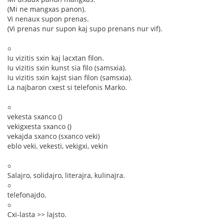
(Mi ne mangxas panon).
Vi nenaux supon prenas.
(Vi prenas nur supon kaj supo prenans nur vif).
○
Iu vizitis sxin kaj lacxtan filon.
Iu vizitis sxin kunst sia filo (samsxia).
Iu vizitis sxin kajst sian filon (samsxia).
La najbaron cxest si telefonis Marko.
○
vekesta sxanco ()
vekigxesta sxanco ()
vekajda sxanco (sxanco veki)
eblo veki, vekesti, vekigxi, vekin
○
Salajro, solidajro, literajra, kulinajra.
○
telefonajdo.
○
Cxi-lasta >> lajsto.