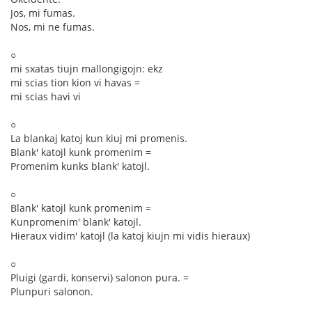
Jos, mi fumas.
Nos, mi ne fumas.
○
mi sxatas tiujn mallongigojn: ekz
mi scias tion kion vi havas =
mi scias havi vi
○
La blankaj katoj kun kiuj mi promenis.
Blank' katojl kunk promenim =
Promenim kunks blank' katojl.
○
Blank' katojl kunk promenim =
Kunpromenim' blank' katojl.
Hieraux vidim' katojl (la katoj kiujn mi vidis hieraux)
○
Pluigi (gardi, konservi) salonon pura. =
Plunpuri salonon.