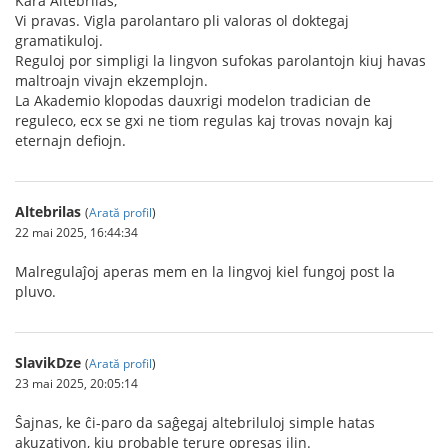
Kara Altebrilas,
Vi pravas. Vigla parolantaro pli valoras ol doktegaj
gramatikuloj.
Reguloj por simpligi la lingvon sufokas parolantojn kiuj havas
maltroajn vivajn ekzemplojn.
La Akademio klopodas dauxrigi modelon tradician de
reguleco, ecx se gxi ne tiom regulas kaj trovas novajn kaj
eternajn defiojn.
Altebrilas
(
Arată profil
)
22 mai 2025, 16:44:34
Malregulaĵoj aperas mem en la lingvoj kiel fungoj post la
pluvo.
SlavikDze
(
Arată profil
)
23 mai 2025, 20:05:14
Ŝajnas, ke ĉi-paro da saĝegaj altebriluloj simple hatas
akuzativon, kiu probable terure opresas ilin.