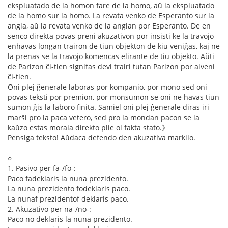
ekspluatado de la homon fare de la homo, aŭ la ekspluatado
de la homo sur la homo. La revata venko de Esperanto sur la
angla, aŭ la revata venko de la anglan por Esperanto. De en
senco direkta povas preni akuzativon por insisti ke la travojo
enhavas longan trairon de tiun objekton de kiu veniĝas, kaj ne
la prenas se la travojo komencas elirante de tiu objekto. Aŭti
de Parizon ĉi-tien signifas devi trairi tutan Parizon por alveni
ĉi-tien.
Oni plej ĝenerale laboras por kompanio, por mono sed oni
povas teksti por premion, por monsumon se oni ne havas tiun
sumon ĝis la laboro finita. Samiel oni plej ĝenerale diras iri
marŝi pro la paca vetero, sed pro la mondan pacon se la
kaŭzo estas morala direkto plie ol fakta stato.》
Pensiga teksto! Aŭdaca defendo den akuzativa markilo.
○
1. Pasivo per fa-/fo-:
Paco fadeklaris la nuna prezidento.
La nuna prezidento fodeklaris paco.
La nunaf prezidentof deklaris paco.
2. Akuzativo per na-/no-:
Paco no deklaris la nuna prezidento.