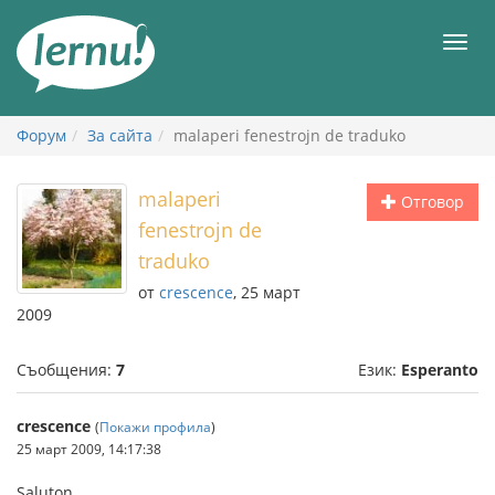
Към
съдържанието
Мен
Форум
За сайта
malaperi fenestrojn de traduko
malaperi
Отговор
fenestrojn de
traduko
от
crescence
, 25 март
2009
Съобщения:
7
Език:
Esperanto
crescence
(
Покажи профила
)
25 март 2009, 14:17:38
Saluton,