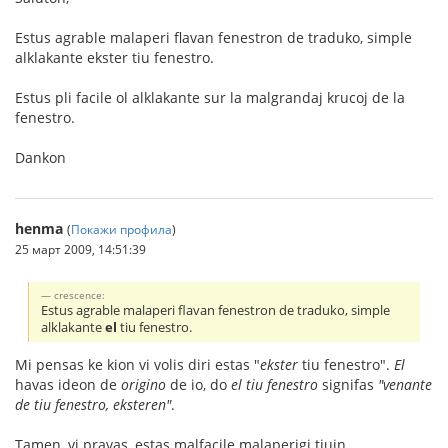
Estus agrable malaperi flavan fenestron de traduko, simple
alklakante ekster tiu fenestro.
Estus pli facile ol alklakante sur la malgrandaj krucoj de la
fenestro.
Dankon
henma
(
Покажи профила
)
25 март 2009, 14:51:39
crescence:
Estus agrable malaperi flavan fenestron de traduko, simple
alklakante
el
tiu fenestro.
Mi pensas ke kion vi volis diri estas "
ekster
tiu fenestro".
El
havas ideon de
origino
de io, do
el tiu fenestro
signifas
"venante
de tiu fenestro, eksteren"
.
Tamen, vi pravas, estas malfacile malaperigi tiujn