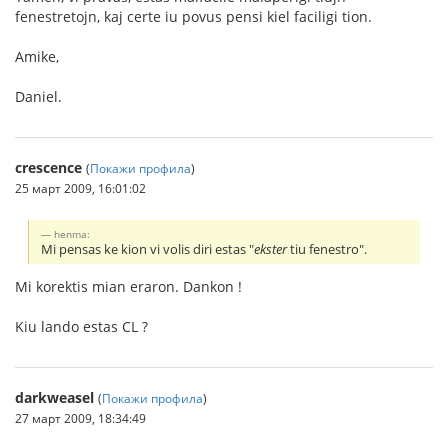
fenestretojn, kaj certe iu povus pensi kiel faciligi tion.
Amike,
Daniel.
crescence
(
Покажи профила
)
25 март 2009, 16:01:02
henma:
Mi pensas ke kion vi volis diri estas "
ekster
tiu fenestro".
Mi korektis mian eraron. Dankon !
Kiu lando estas CL ?
darkweasel
(
Покажи профила
)
27 март 2009, 18:34:49