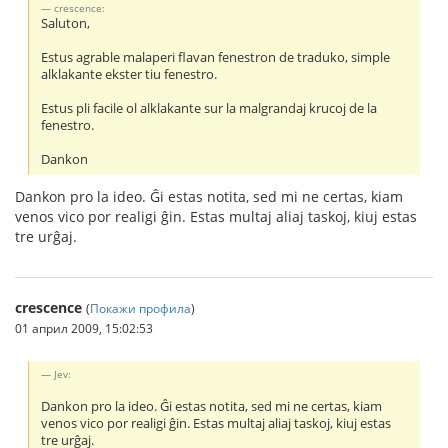
crescence:
Saluton,
Estus agrable malaperi flavan fenestron de traduko, simple
alklakante ekster tiu fenestro.
Estus pli facile ol alklakante sur la malgrandaj krucoj de la
fenestro.
Dankon
Dankon pro la ideo. Ĝi estas notita, sed mi ne certas, kiam
venos vico por realigi ĝin. Estas multaj aliaj taskoj, kiuj estas
tre urĝaj.
crescence
(
Покажи профила
)
01 април 2009, 15:02:53
Jev:
Dankon pro la ideo. Ĝi estas notita, sed mi ne certas, kiam
venos vico por realigi ĝin. Estas multaj aliaj taskoj, kiuj estas
tre urĝaj.