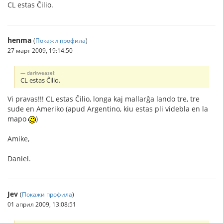
CL estas Ĉilio.
henma
(
Покажи профила
)
27 март 2009, 19:14:50
darkweasel:
CL estas Ĉilio.
Vi pravas!!! CL estas Ĉilio, longa kaj mallarĝa lando tre, tre
sude en Ameriko (apud Argentino, kiu estas pli videbla en la
mapo
)
Amike,
Daniel.
Jev
(
Покажи профила
)
01 април 2009, 13:08:51