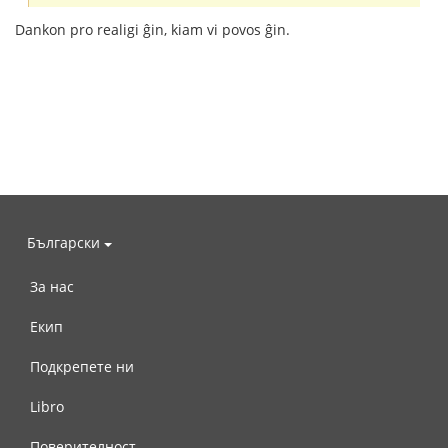
Dankon pro realigi ĝin, kiam vi povos ĝin.
Български
За нас
Екип
Подкрепете ни
Libro
Поверителност