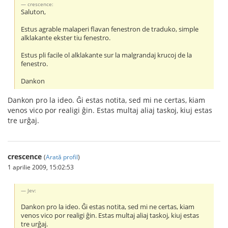
crescence:
Saluton,
Estus agrable malaperi flavan fenestron de traduko, simple
alklakante ekster tiu fenestro.
Estus pli facile ol alklakante sur la malgrandaj krucoj de la
fenestro.
Dankon
Dankon pro la ideo. Ĝi estas notita, sed mi ne certas, kiam
venos vico por realigi ĝin. Estas multaj aliaj taskoj, kiuj estas
tre urĝaj.
crescence
(
Arată profil
)
1 aprilie 2009, 15:02:53
Jev:
Dankon pro la ideo. Ĝi estas notita, sed mi ne certas, kiam
venos vico por realigi ĝin. Estas multaj aliaj taskoj, kiuj estas
tre urĝaj.