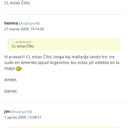
CL estas Ĉilio.
henma
(
Arată profil
)
27 martie 2009, 19:14:50
darkweasel:
CL estas Ĉilio.
Vi pravas!!! CL estas Ĉilio, longa kaj mallarĝa lando tre, tre
sude en Ameriko (apud Argentino, kiu estas pli videbla en la
mapo
)
Amike,
Daniel.
Jev
(
Arată profil
)
1 aprilie 2009, 13:08:51