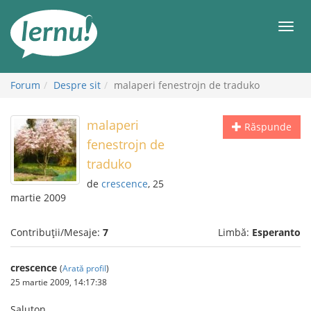
Mergi
la
Meni
conținut
Forum
Despre sit
malaperi fenestrojn de traduko
malaperi
Răspunde
fenestrojn de
traduko
de
crescence
, 25
martie 2009
Contribuții/Mesaje:
7
Limbă:
Esperanto
crescence
(
Arată profil
)
25 martie 2009, 14:17:38
Saluton,