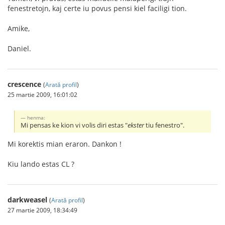
fenestretojn, kaj certe iu povus pensi kiel faciligi tion.
Amike,
Daniel.
crescence
(
Arată profil
)
25 martie 2009, 16:01:02
henma:
Mi pensas ke kion vi volis diri estas "
ekster
tiu fenestro".
Mi korektis mian eraron. Dankon !
Kiu lando estas CL ?
darkweasel
(
Arată profil
)
27 martie 2009, 18:34:49