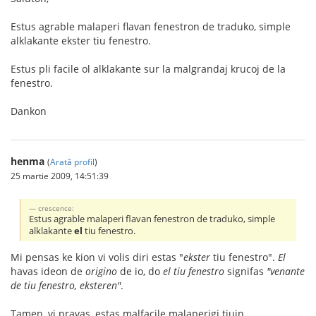
Estus agrable malaperi flavan fenestron de traduko, simple
alklakante ekster tiu fenestro.
Estus pli facile ol alklakante sur la malgrandaj krucoj de la
fenestro.
Dankon
henma
(
Arată profil
)
25 martie 2009, 14:51:39
crescence:
Estus agrable malaperi flavan fenestron de traduko, simple
alklakante
el
tiu fenestro.
Mi pensas ke kion vi volis diri estas "
ekster
tiu fenestro".
El
havas ideon de
origino
de io, do
el tiu fenestro
signifas
"venante
de tiu fenestro, eksteren"
.
Tamen, vi pravas, estas malfacile malaperigi tiujn