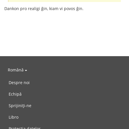
Dankon pro realigi ĝin, kiam vi povos ĝin.
Română
Despre noi
Echipă
Sprijiniți-ne
Libro
Protecția datelor