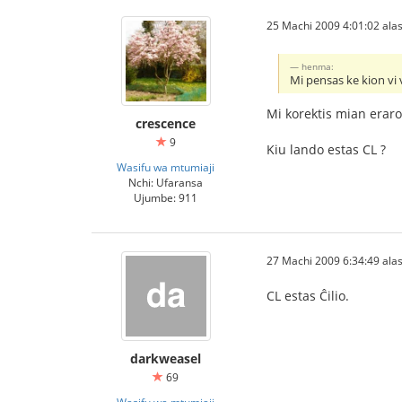
25 Machi 2009 4:01:02 alas
henma:
Mi pensas ke kion vi v
Mi korektis mian erar
crescence
9
Kiu lando estas CL ?
Wasifu wa mtumiaji
Nchi: Ufaransa
Ujumbe: 911
27 Machi 2009 6:34:49 alas
CL estas Ĉilio.
darkweasel
69
Wasifu wa mtumiaji