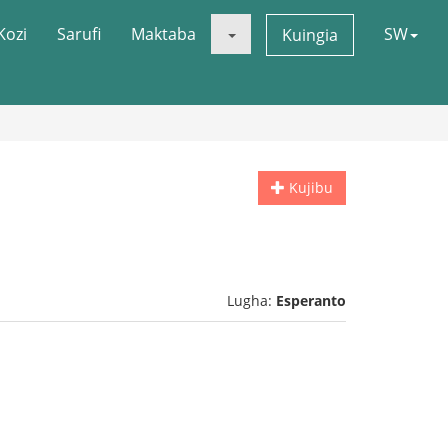
Kozi
Sarufi
Maktaba
SW
Kuingia
Kujibu
Lugha:
Esperanto
.