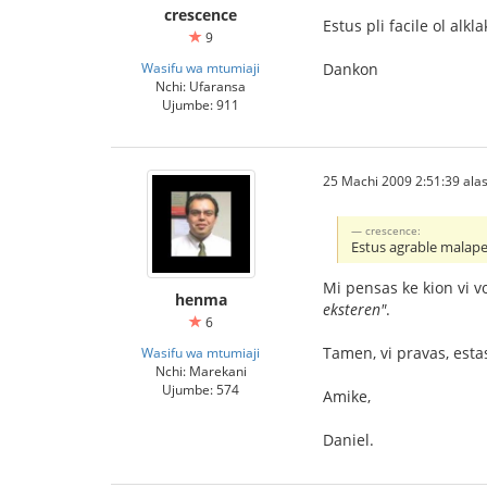
crescence
Estus pli facile ol alk
9
Wasifu wa mtumiaji
Dankon
Nchi: Ufaransa
Ujumbe: 911
25 Machi 2009 2:51:39 alas
crescence:
Estus agrable malape
Mi pensas ke kion vi vol
henma
eksteren"
.
6
Tamen, vi pravas, estas
Wasifu wa mtumiaji
Nchi: Marekani
Ujumbe: 574
Amike,
Daniel.