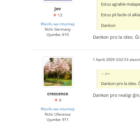
Estus agrable malaper
Jev
Estus pli facile ol al
13
Wasifu wa mtumiaji
Dankon
Nchi: Germany
Ujumbe: 610
Dankon pro la ideo. Ĝi 
1 Aprili 2009 3:02:53 alasiri
Jev:
Dankon pro la ideo. Ĝi
crescence
Dankon pro realigi ĝin,
9
Wasifu wa mtumiaji
Nchi: Ufaransa
Ujumbe: 911