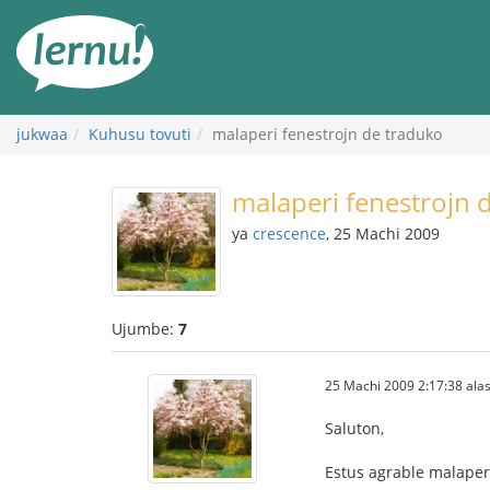
Kwa
maudhui
jukwaa
Kuhusu tovuti
malaperi fenestrojn de traduko
malaperi fenestrojn 
ya
crescence
, 25 Machi 2009
Ujumbe:
7
25 Machi 2009 2:17:38 alas
Saluton,
Estus agrable malaperi