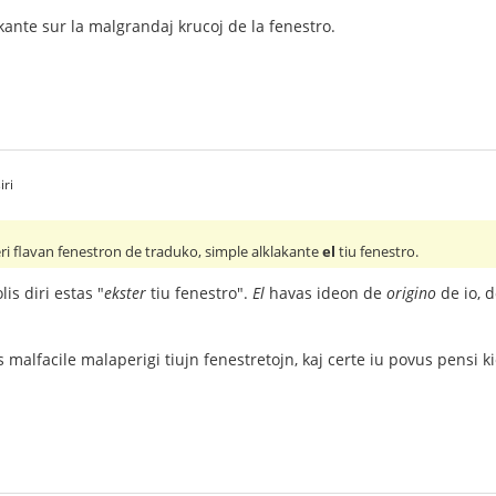
lakante sur la malgrandaj krucoj de la fenestro.
iri
ri flavan fenestron de traduko, simple alklakante
el
tiu fenestro.
is diri estas "
ekster
tiu fenestro".
El
havas ideon de
origino
de io, 
 malfacile malaperigi tiujn fenestretojn, kaj certe iu povus pensi kiel