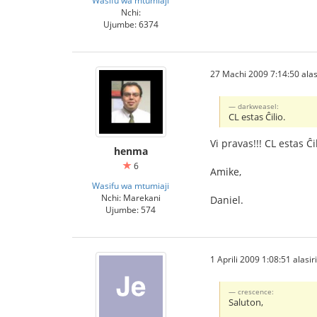
Nchi:
Ujumbe: 6374
27 Machi 2009 7:14:50 alas
darkweasel:
CL estas Ĉilio.
Vi pravas!!! CL estas Ĉ
henma
6
Amike,
Wasifu wa mtumiaji
Nchi: Marekani
Daniel.
Ujumbe: 574
1 Aprili 2009 1:08:51 alasiri
crescence:
Saluton,