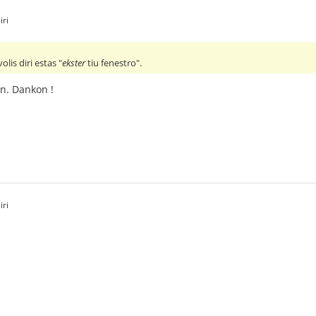
iri
olis diri estas "
ekster
tiu fenestro".
on. Dankon !
iri