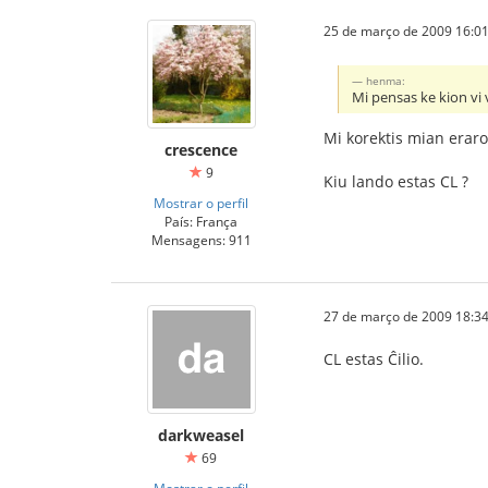
25 de março de 2009 16:01
henma:
Mi pensas ke kion vi v
Mi korektis mian erar
crescence
9
Kiu lando estas CL ?
Mostrar o perfil
País: França
Mensagens: 911
27 de março de 2009 18:34
CL estas Ĉilio.
darkweasel
69
Mostrar o perfil