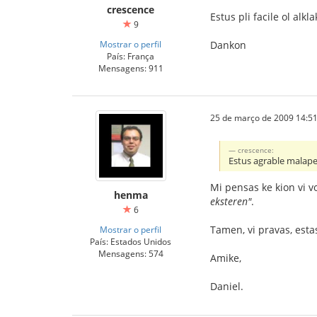
crescence
Estus pli facile ol alk
9
Mostrar o perfil
Dankon
País: França
Mensagens: 911
25 de março de 2009 14:51
crescence:
Estus agrable malape
Mi pensas ke kion vi vol
henma
eksteren"
.
6
Tamen, vi pravas, estas
Mostrar o perfil
País: Estados Unidos
Mensagens: 574
Amike,
Daniel.