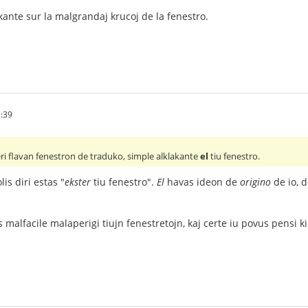
lakante sur la malgrandaj krucoj de la fenestro.
:39
ri flavan fenestron de traduko, simple alklakante
el
tiu fenestro.
is diri estas "
ekster
tiu fenestro".
El
havas ideon de
origino
de io, 
 malfacile malaperigi tiujn fenestretojn, kaj certe iu povus pensi kiel