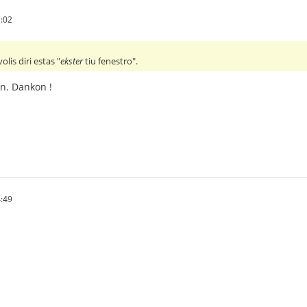
:02
olis diri estas "
ekster
tiu fenestro".
on. Dankon !
:49