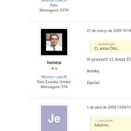
País:
Mensagens: 6374
27 de março de 2009 19:14
darkweasel:
CL estas Ĉilio.
Vi pravas!!! CL estas Ĉ
henma
6
Amike,
Mostrar o perfil
País: Estados Unidos
Daniel.
Mensagens: 574
1 de abril de 2009 13:08:51
crescence:
Saluton,