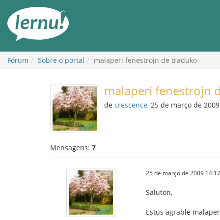
Ir
ao
conteúdo
Fórum
Sobre o portal
malaperi fenestrojn de traduko
malaperi fenestrojn 
de
crescence
, 25 de março de 2009
Mensagens:
7
25 de março de 2009 14:17
Saluton,
Estus agrable malaperi