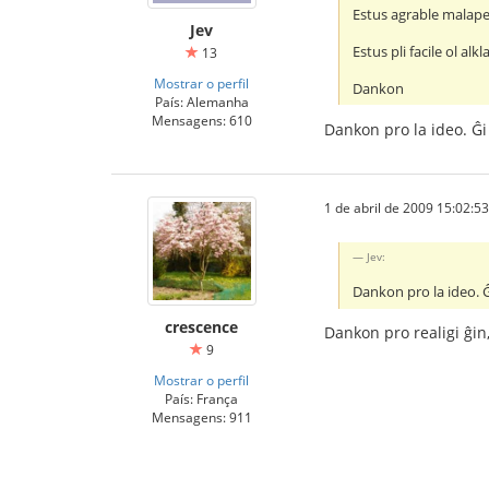
Estus agrable malaper
Jev
Estus pli facile ol al
13
Mostrar o perfil
Dankon
País: Alemanha
Mensagens: 610
Dankon pro la ideo. Ĝi 
1 de abril de 2009 15:02:53
Jev:
Dankon pro la ideo. Ĝi
crescence
Dankon pro realigi ĝin,
9
Mostrar o perfil
País: França
Mensagens: 911