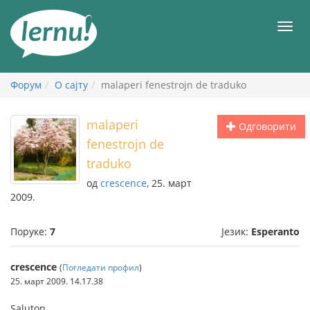
У
садржају
Мен
Форум
О сајту
malaperi fenestrojn de traduko
malaperi
Одговорити
fenestrojn de
traduko
од
crescence
, 25. март
2009.
Поруке:
7
Језик:
Esperanto
crescence
(
Погледати профил
)
25. март 2009. 14.17.38
Saluton,