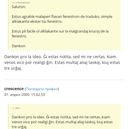
crescence:
Saluton,
Estus agrable malaperi flavan fenestron de traduko, simple
alklakante ekster tiu fenestro.
Estus pli facile ol alklakante sur la malgrandaj krucoj de la
fenestro.
Dankon
Dankon pro la ideo. Ĝi estas notita, sed mi ne certas, kiam
venos vico por realigi ĝin. Estas multaj aliaj taskoj, kiuj estas
tre urĝaj.
crescence
(
Погледати профил
)
01. април 2009. 15.02.53
Jev:
Dankon pro la ideo. Ĝi estas notita, sed mi ne certas, kiam
venos vico por realigi ĝin. Estas multaj aliaj taskoj, kiuj estas
tre urĝaj.