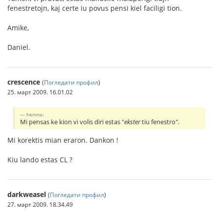
fenestretojn, kaj certe iu povus pensi kiel faciligi tion.
Amike,
Daniel.
crescence
(
Погледати профил
)
25. март 2009. 16.01.02
henma:
Mi pensas ke kion vi volis diri estas "
ekster
tiu fenestro".
Mi korektis mian eraron. Dankon !
Kiu lando estas CL ?
darkweasel
(
Погледати профил
)
27. март 2009. 18.34.49