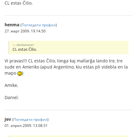
CL estas Ĉilio.
henma
(
Погледати профил
)
27. март 2009. 19.14.50
darkweasel:
CL estas Ĉilio.
Vi pravas!!! CL estas Ĉilio, longa kaj mallarĝa lando tre, tre
sude en Ameriko (apud Argentino, kiu estas pli videbla en la
mapo
)
Amike,
Daniel.
Jev
(
Погледати профил
)
01. април 2009. 13.08.51