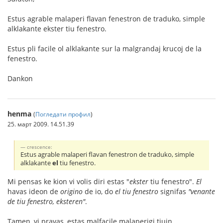
Estus agrable malaperi flavan fenestron de traduko, simple
alklakante ekster tiu fenestro.
Estus pli facile ol alklakante sur la malgrandaj krucoj de la
fenestro.
Dankon
henma
(
Погледати профил
)
25. март 2009. 14.51.39
crescence:
Estus agrable malaperi flavan fenestron de traduko, simple
alklakante
el
tiu fenestro.
Mi pensas ke kion vi volis diri estas "
ekster
tiu fenestro".
El
havas ideon de
origino
de io, do
el tiu fenestro
signifas
"venante
de tiu fenestro, eksteren"
.
Tamen, vi pravas, estas malfacile malaperigi tiujn