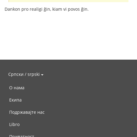
Dankon pro realigi ĝin, kiam vi povos ĝin.
Српски / srpski
О нама
Екипа
Подржавајте нас
Libro
Приватност