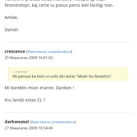
fenestretojn, kaj certe iu povus pensi kiel faciligi tion.
Amike,
Daniel.
crescence
(
Kwerekana umwidondoro
)
25 Ntwarante 2009 16:01:02
henma:
Mi pensas ke kion vi volis diri estas "
ekster
tiu fenestro".
Mi korektis mian eraron. Dankon !
Kiu lando estas CL ?
darkweasel
(
Kwerekana umwidondoro
)
27 Ntwarante 2009 18:34:49