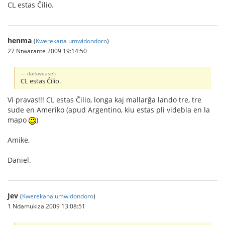
CL estas Ĉilio.
henma
(
Kwerekana umwidondoro
)
27 Ntwarante 2009 19:14:50
darkweasel:
CL estas Ĉilio.
Vi pravas!!! CL estas Ĉilio, longa kaj mallarĝa lando tre, tre
sude en Ameriko (apud Argentino, kiu estas pli videbla en la
mapo
)
Amike,
Daniel.
Jev
(
Kwerekana umwidondoro
)
1 Ndamukiza 2009 13:08:51