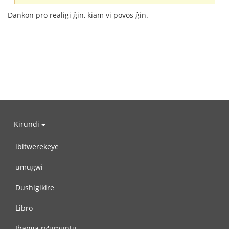
Dankon pro realigi ĝin, kiam vi povos ĝin.
Kirundi
ibitwerekeye
umugwi
Dushigikire
Libro
Ibanga ry'umuntu