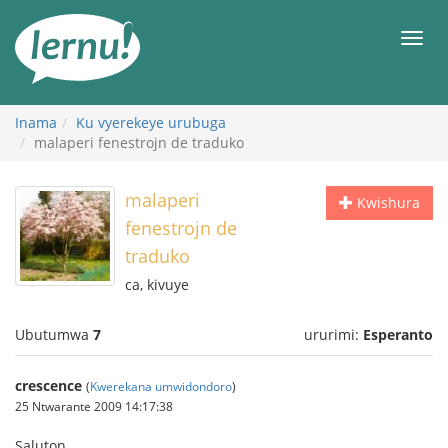
Ku
rupapuro
Urut
rw'ibirimwo
Inama
Ku vyerekeye urubuga
malaperi fenestrojn de traduko
malaperi
Kwishura
fenestrojn de
traduko
ca, kivuye
Ubutumwa
7
ururimi:
Esperanto
crescence
(
Kwerekana umwidondoro
)
25 Ntwarante 2009 14:17:38
Saluton,