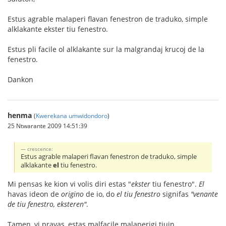
Estus agrable malaperi flavan fenestron de traduko, simple
alklakante ekster tiu fenestro.
Estus pli facile ol alklakante sur la malgrandaj krucoj de la
fenestro.
Dankon
henma
(
Kwerekana umwidondoro
)
25 Ntwarante 2009 14:51:39
crescence:
Estus agrable malaperi flavan fenestron de traduko, simple
alklakante
el
tiu fenestro.
Mi pensas ke kion vi volis diri estas "
ekster
tiu fenestro".
El
havas ideon de
origino
de io, do
el tiu fenestro
signifas
"venante
de tiu fenestro, eksteren"
.
Tamen, vi pravas, estas malfacile malaperigi tiujn