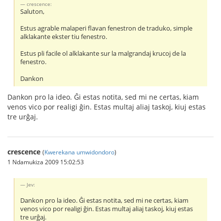
crescence:
Saluton,
Estus agrable malaperi flavan fenestron de traduko, simple
alklakante ekster tiu fenestro.
Estus pli facile ol alklakante sur la malgrandaj krucoj de la
fenestro.
Dankon
Dankon pro la ideo. Ĝi estas notita, sed mi ne certas, kiam
venos vico por realigi ĝin. Estas multaj aliaj taskoj, kiuj estas
tre urĝaj.
crescence
(
Kwerekana umwidondoro
)
1 Ndamukiza 2009 15:02:53
Jev:
Dankon pro la ideo. Ĝi estas notita, sed mi ne certas, kiam
venos vico por realigi ĝin. Estas multaj aliaj taskoj, kiuj estas
tre urĝaj.