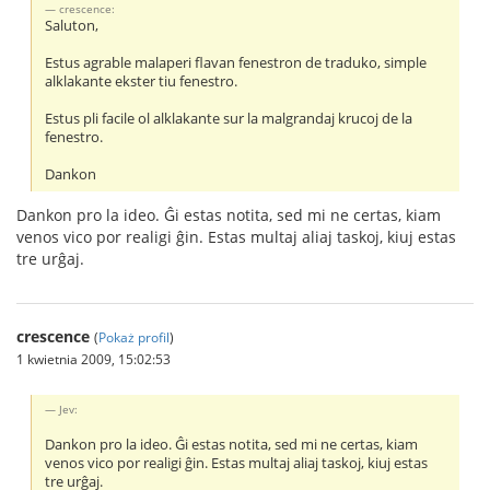
crescence:
Saluton,
Estus agrable malaperi flavan fenestron de traduko, simple
alklakante ekster tiu fenestro.
Estus pli facile ol alklakante sur la malgrandaj krucoj de la
fenestro.
Dankon
Dankon pro la ideo. Ĝi estas notita, sed mi ne certas, kiam
venos vico por realigi ĝin. Estas multaj aliaj taskoj, kiuj estas
tre urĝaj.
crescence
(
Pokaż profil
)
1 kwietnia 2009, 15:02:53
Jev:
Dankon pro la ideo. Ĝi estas notita, sed mi ne certas, kiam
venos vico por realigi ĝin. Estas multaj aliaj taskoj, kiuj estas
tre urĝaj.