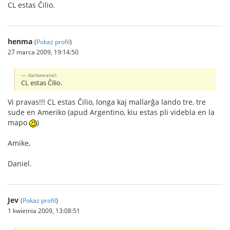
CL estas Ĉilio.
henma
(
Pokaż profil
)
27 marca 2009, 19:14:50
darkweasel:
CL estas Ĉilio.
Vi pravas!!! CL estas Ĉilio, longa kaj mallarĝa lando tre, tre
sude en Ameriko (apud Argentino, kiu estas pli videbla en la
mapo
)
Amike,
Daniel.
Jev
(
Pokaż profil
)
1 kwietnia 2009, 13:08:51