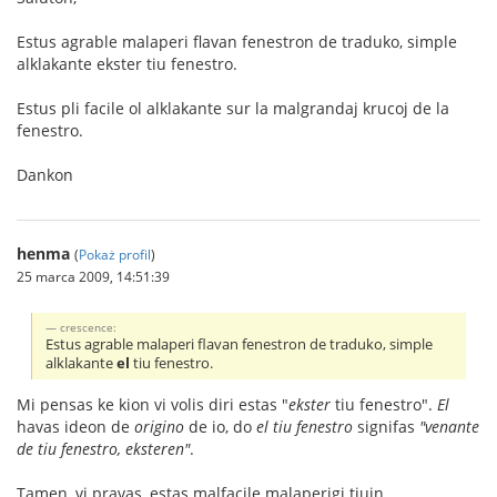
Estus agrable malaperi flavan fenestron de traduko, simple
alklakante ekster tiu fenestro.
Estus pli facile ol alklakante sur la malgrandaj krucoj de la
fenestro.
Dankon
henma
(
Pokaż profil
)
25 marca 2009, 14:51:39
crescence:
Estus agrable malaperi flavan fenestron de traduko, simple
alklakante
el
tiu fenestro.
Mi pensas ke kion vi volis diri estas "
ekster
tiu fenestro".
El
havas ideon de
origino
de io, do
el tiu fenestro
signifas
"venante
de tiu fenestro, eksteren"
.
Tamen, vi pravas, estas malfacile malaperigi tiujn