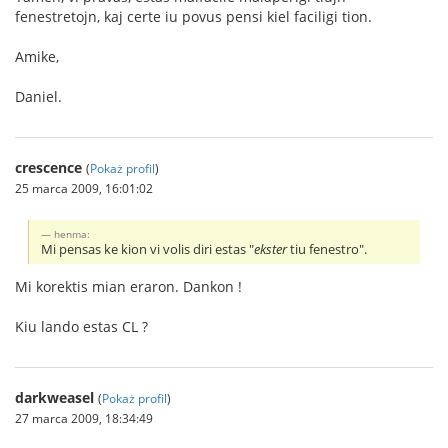
fenestretojn, kaj certe iu povus pensi kiel faciligi tion.
Amike,
Daniel.
crescence
(
Pokaż profil
)
25 marca 2009, 16:01:02
henma:
Mi pensas ke kion vi volis diri estas "
ekster
tiu fenestro".
Mi korektis mian eraron. Dankon !
Kiu lando estas CL ?
darkweasel
(
Pokaż profil
)
27 marca 2009, 18:34:49