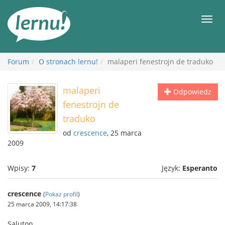
Więcej
Men
Forum
O stronach lernu!
malaperi fenestrojn de traduko
malaperi
Odpowiedz
fenestrojn de
traduko
od
crescence
, 25 marca
2009
Wpisy:
7
Język:
Esperanto
crescence
(
Pokaż profil
)
25 marca 2009, 14:17:38
Saluton,