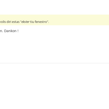
olis diri estas "
ekster
tiu fenestro".
on. Dankon !