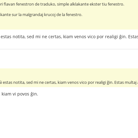
i flavan fenestron de traduko, simple alklakante ekster tiu fenestro.
klakante sur la malgrandaj krucoj de la fenestro.
estas notita, sed mi ne certas, kiam venos vico por realigi ĝin. Estas 
 estas notita, sed mi ne certas, kiam venos vico por realigi ĝin. Estas multaj al
 kiam vi povos ĝin.