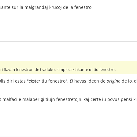
lakante sur la malgrandaj krucoj de la fenestro.
ri flavan fenestron de traduko, simple alklakante
el
tiu fenestro.
is diri estas "
ekster
tiu fenestro".
El
havas ideon de
origino
de io, 
 malfacile malaperigi tiujn fenestretojn, kaj certe iu povus pensi kiel