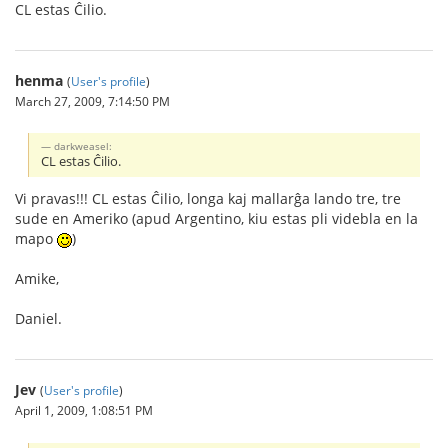
CL estas Ĉilio.
henma
(
User's profile
)
March 27, 2009, 7:14:50 PM
darkweasel:
CL estas Ĉilio.
Vi pravas!!! CL estas Ĉilio, longa kaj mallarĝa lando tre, tre
sude en Ameriko (apud Argentino, kiu estas pli videbla en la
mapo
)
Amike,
Daniel.
Jev
(
User's profile
)
April 1, 2009, 1:08:51 PM