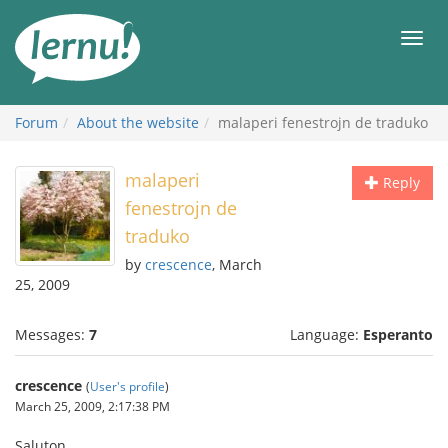
Skip
to
Men
the
content
Forum
About the website
malaperi fenestrojn de traduko
malaperi
Reply
fenestrojn de
traduko
by
crescence
, March
25, 2009
Messages:
7
Language:
Esperanto
crescence
(
User's profile
)
March 25, 2009, 2:17:38 PM
Saluton,