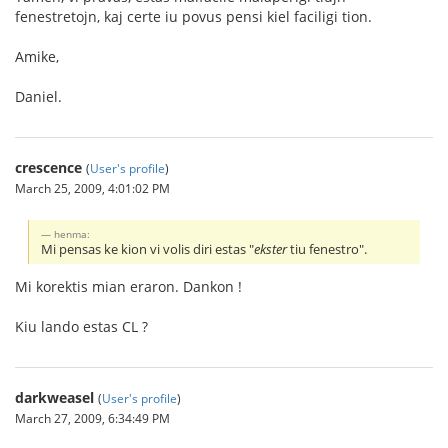
fenestretojn, kaj certe iu povus pensi kiel faciligi tion.
Amike,
Daniel.
crescence
(
User's profile
)
March 25, 2009, 4:01:02 PM
henma:
Mi pensas ke kion vi volis diri estas "
ekster
tiu fenestro".
Mi korektis mian eraron. Dankon !
Kiu lando estas CL ?
darkweasel
(
User's profile
)
March 27, 2009, 6:34:49 PM