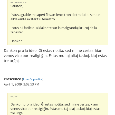
crescence:
Saluton,
Estus agrable malaperi flavan fenestron de traduko, simple
alklakante ekster tiu fenestro.
Estus pli facile ol alklakante sur la malgrandaj krucoj de la
fenestro.
Dankon
Dankon pro la ideo. Ĝi estas notita, sed mi ne certas, kiam
venos vico por realigi ĝin. Estas multaj aliaj taskoj, kiuj estas
tre urĝaj.
crescence
(
User's profile
)
April 1, 2009, 3:02:53 PM
Jev:
Dankon pro la ideo. Ĝi estas notita, sed mi ne certas, kiam
venos vico por realigi ĝin. Estas multaj aliaj taskoj, kiuj estas
tre urĝaj.