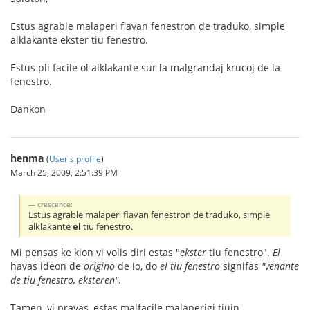
Estus agrable malaperi flavan fenestron de traduko, simple
alklakante ekster tiu fenestro.
Estus pli facile ol alklakante sur la malgrandaj krucoj de la
fenestro.
Dankon
henma
(
User's profile
)
March 25, 2009, 2:51:39 PM
crescence:
Estus agrable malaperi flavan fenestron de traduko, simple
alklakante
el
tiu fenestro.
Mi pensas ke kion vi volis diri estas "
ekster
tiu fenestro".
El
havas ideon de
origino
de io, do
el tiu fenestro
signifas
"venante
de tiu fenestro, eksteren"
.
Tamen, vi pravas, estas malfacile malaperigi tiujn