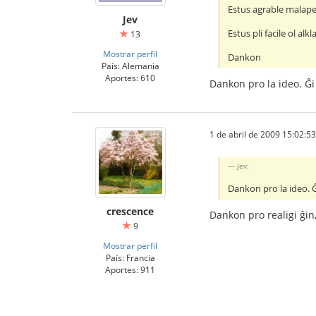
Estus agrable malaper
Jev
Estus pli facile ol al
13
Mostrar perfil
Dankon
País: Alemania
Aportes: 610
Dankon pro la ideo. Ĝi 
1 de abril de 2009 15:02:53
Jev:
Dankon pro la ideo. Ĝi
crescence
Dankon pro realigi ĝin,
9
Mostrar perfil
País: Francia
Aportes: 911