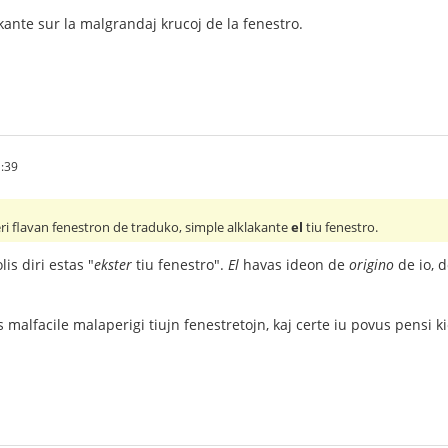
lakante sur la malgrandaj krucoj de la fenestro.
:39
ri flavan fenestron de traduko, simple alklakante
el
tiu fenestro.
is diri estas "
ekster
tiu fenestro".
El
havas ideon de
origino
de io, 
 malfacile malaperigi tiujn fenestretojn, kaj certe iu povus pensi kiel