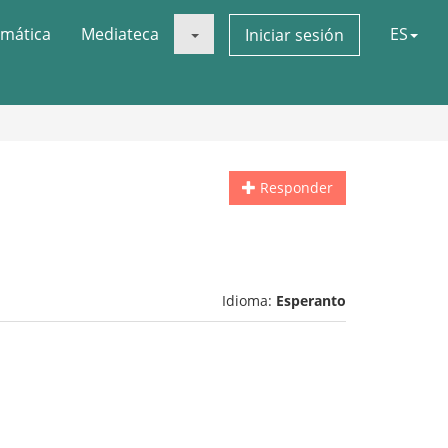
mática
Mediateca
ES
Iniciar sesión
Responder
Idioma:
Esperanto
.