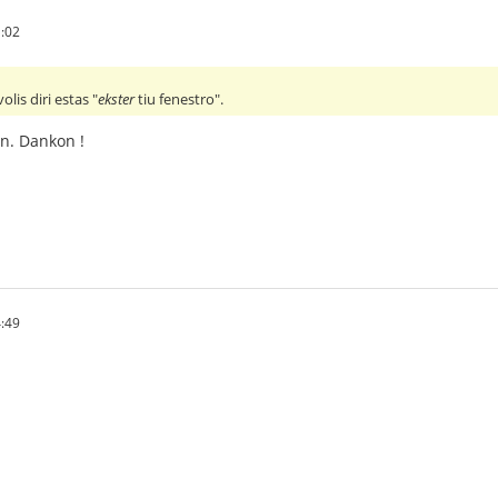
:02
olis diri estas "
ekster
tiu fenestro".
on. Dankon !
:49