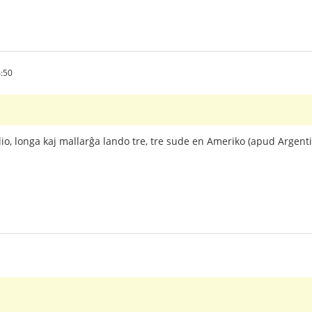
:50
ilio, longa kaj mallarĝa lando tre, tre sude en Ameriko (apud Argent