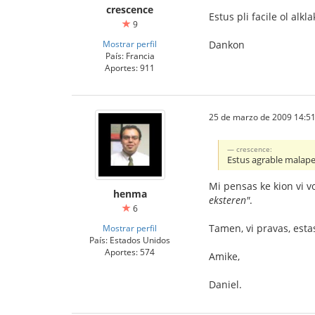
crescence
Estus pli facile ol alk
9
Mostrar perfil
Dankon
País: Francia
Aportes: 911
25 de marzo de 2009 14:51
crescence:
Estus agrable malape
Mi pensas ke kion vi vol
henma
eksteren"
.
6
Tamen, vi pravas, estas
Mostrar perfil
País: Estados Unidos
Aportes: 574
Amike,
Daniel.