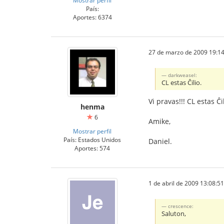
País:
Aportes: 6374
27 de marzo de 2009 19:14
darkweasel:
CL estas Ĉilio.
Vi pravas!!! CL estas Ĉ
henma
6
Amike,
Mostrar perfil
País: Estados Unidos
Daniel.
Aportes: 574
1 de abril de 2009 13:08:51
crescence:
Saluton,