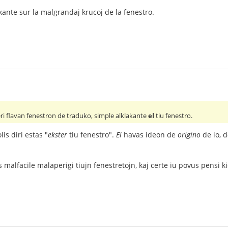
lakante sur la malgrandaj krucoj de la fenestro.
ri flavan fenestron de traduko, simple alklakante
el
tiu fenestro.
is diri estas "
ekster
tiu fenestro".
El
havas ideon de
origino
de io, 
 malfacile malaperigi tiujn fenestretojn, kaj certe iu povus pensi kiel