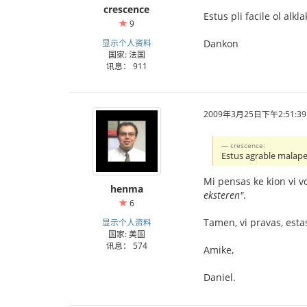
crescence
Estus pli facile ol alk
9
显示个人资料
Dankon
国家: 法国
讯息： 911
2009年3月25日下午2:51:39
crescence:
Estus agrable malape
Mi pensas ke kion vi vol
henma
eksteren"
.
6
Tamen, vi pravas, estas
显示个人资料
国家: 美国
讯息： 574
Amike,
Daniel.