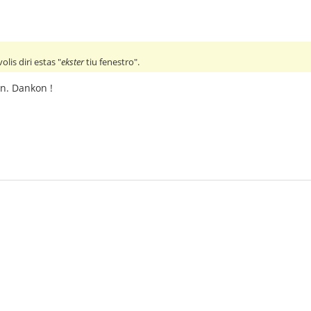
olis diri estas "
ekster
tiu fenestro".
on. Dankon !