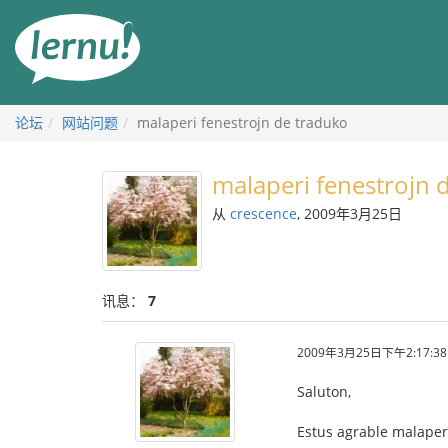
去
目
錄
頁
论坛
网站问题
malaperi fenestrojn de traduko
malaperi fenestrojn 
从
crescence
, 2009年3月25日
讯息：
7
2009年3月25日下午2:17:38
Saluton,
Estus agrable malaperi