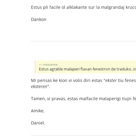
Estus pli facile ol alklakante sur la malgrandaj kruco
Dankon
crescence:
Estus agrable malaperi flavan fenestron de traduko, s
Mi pensas ke kion vi volis diri estas "
ekster
tiu fenes
eksteren"
.
Tamen, vi pravas, estas malfacile malaperigi tiujn fen
Amike,
Daniel.