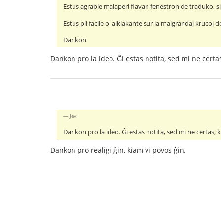
Estus agrable malaperi flavan fenestron de traduko, si
Estus pli facile ol alklakante sur la malgrandaj krucoj d
Dankon
Dankon pro la ideo. Ĝi estas notita, sed mi ne certas,
Jev:
Dankon pro la ideo. Ĝi estas notita, sed mi ne certas, ki
Dankon pro realigi ĝin, kiam vi povos ĝin.