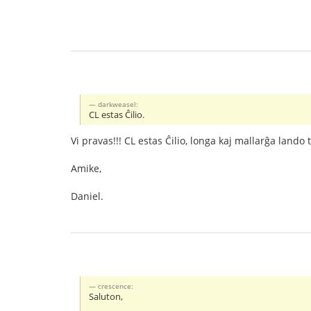
darkweasel:
CL estas Ĉilio.
Vi pravas!!! CL estas Ĉilio, longa kaj mallarĝa land
Amike,
Daniel.
crescence:
Saluton,