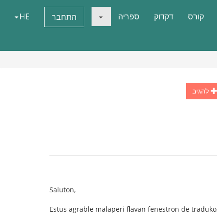
קורס
דקדוק
ספריה
HE
התחבר
להגיב
Saluton,
Estus agrable malaperi flavan fenestron de traduko,