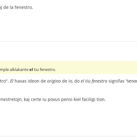
j de la fenestro.
imple alklakante
el
tiu fenestro.
tro".
El
havas ideon de
origino
de io, do
el tiu fenestro
signifas
"venan
estretojn, kaj certe iu povus pensi kiel faciligi tion.