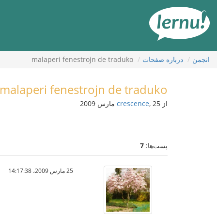
رود
ه
حتوا
انجمن
درباره صفحات
malaperi fenestrojn de traduko
malaperi fenestrojn de traduko
از
, 25 مارس 2009
crescence
پست‌ها:
7
25 مارس 2009،‏ 14:17:38