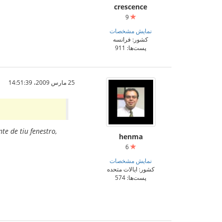
crescence
9
نمایش مشخصات
کشور: فرانسه
پست‌ها: 911
25 مارس 2009،‏ 14:51:39
te de tiu fenestro,
henma
6
نمایش مشخصات
کشور: ایالات متحده
پست‌ها: 574