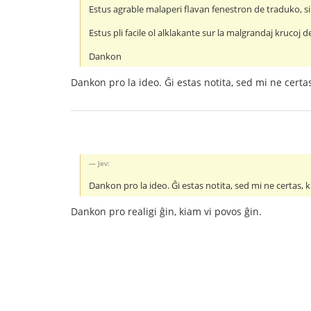
Estus agrable malaperi flavan fenestron de traduko, si
Estus pli facile ol alklakante sur la malgrandaj krucoj d
Dankon
Dankon pro la ideo. Ĝi estas notita, sed mi ne certas,
Jev:
Dankon pro la ideo. Ĝi estas notita, sed mi ne certas, ki
Dankon pro realigi ĝin, kiam vi povos ĝin.