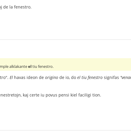
j de la fenestro.
imple alklakante
el
tiu fenestro.
tro".
El
havas ideon de
origino
de io, do
el tiu fenestro
signifas
"venan
estretojn, kaj certe iu povus pensi kiel faciligi tion.