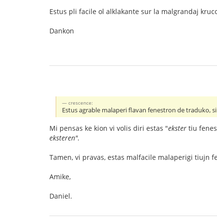
Estus pli facile ol alklakante sur la malgrandaj kruco
Dankon
crescence:
Estus agrable malaperi flavan fenestron de traduko, s
Mi pensas ke kion vi volis diri estas "
ekster
tiu fenes
eksteren"
.
Tamen, vi pravas, estas malfacile malaperigi tiujn fen
Amike,
Daniel.