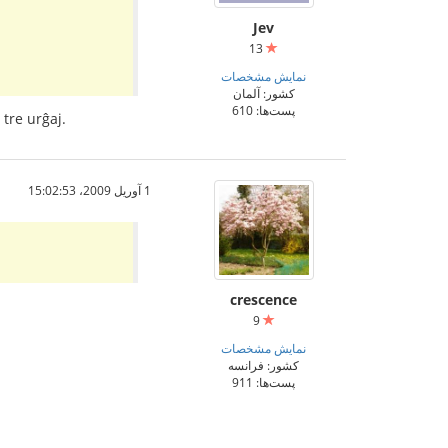
Jev
13
نمایش مشخصات
کشور: آلمان
پست‌ها: 610
 tre urĝaj.
1 آوریل 2009،‏ 15:02:53
crescence
9
نمایش مشخصات
کشور: فرانسه
پست‌ها: 911