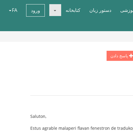
موزشی
دستور زبان
کتابخانه
FA
ورود
پاسخ دادن
Saluton,
Estus agrable malaperi flavan fenestron de traduko,