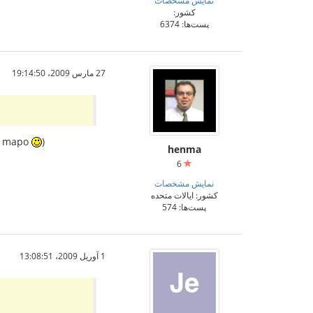
کشور:
پست‌ها: 6374
27 مارس 2009،‏ 19:14:50
la mapo
)
henma
6
نمایش مشخصات
کشور: ایالات متحده
پست‌ها: 574
1 آوریل 2009،‏ 13:08:51