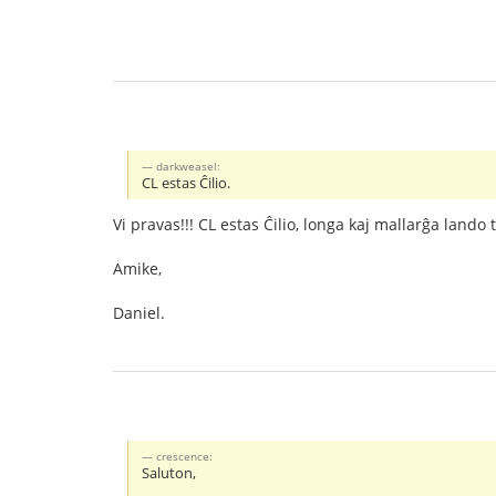
darkweasel:
CL estas Ĉilio.
Vi pravas!!! CL estas Ĉilio, longa kaj mallarĝa land
Amike,
Daniel.
crescence:
Saluton,