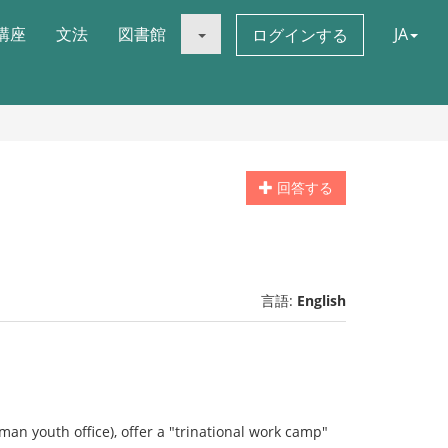
講座
文法
図書館
JA
ログインする
回答する
言語:
English
man youth office), offer a "trinational work camp"