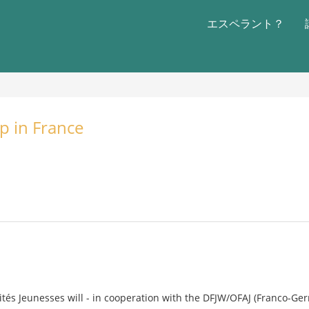
エスペラント？
p in France
rités Jeunesses will - in cooperation with the DFJW/OFAJ (Franco-Ger