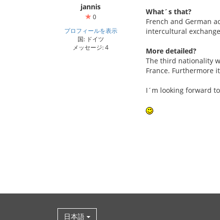
jannis
What´s that?
0
French and German adol
プロフィールを表示
intercultural exchange
国: ドイツ
メッセージ: 4
More detailed?
The third nationality w
France. Furthermore it
I´m looking forward to
日本語