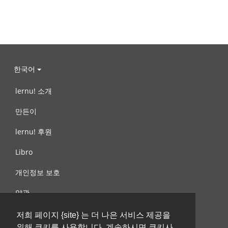
한국어
lernu! 소개
만든이
lernu! 후원
Libro
개인정보 보호
약관
제안, 문의
저희 페이지 {site} 는 더 나은 서비스 제공을
위해 쿠키를 사용합니다. 계속하시면 쿠키사