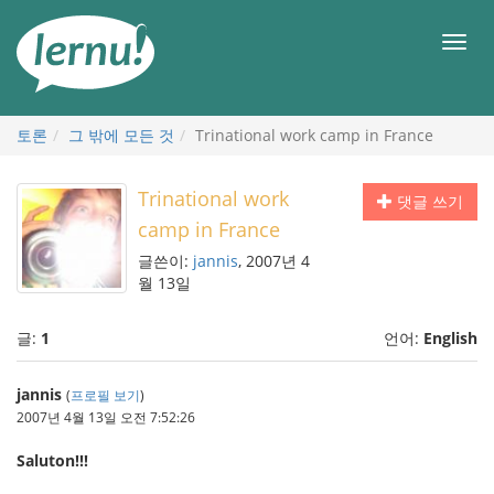
본
문
메
으
뉴
로
토론
그 밖에 모든 것
Trinational work camp in France
Trinational work
댓글 쓰기
camp in France
글쓴이:
jannis
, 2007년 4
월 13일
글:
1
언어:
English
jannis
(
프로필 보기
)
2007년 4월 13일 오전 7:52:26
Saluton!!!