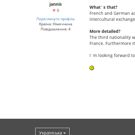
jannis
What´s that?
0
French and German adol
Переглянути профіль
intercultural exchange
Країна: Німеччина
Повідомлення: 4
More detailed?
The third nationality w
France. Furthermore it
I´m looking forward to
Українська