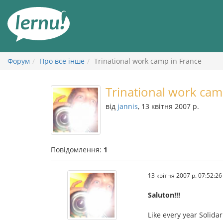
До
змісту
Форум
Про все інше
Trinational work camp in France
Trinational work cam
від
jannis
, 13 квітня 2007 р.
Повідомлення:
1
13 квітня 2007 р. 07:52:26
Saluton!!!
Like every year Solida