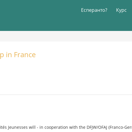
Есперанто?
Курс
p in France
rités Jeunesses will - in cooperation with the DFJW/OFAJ (Franco-Ger