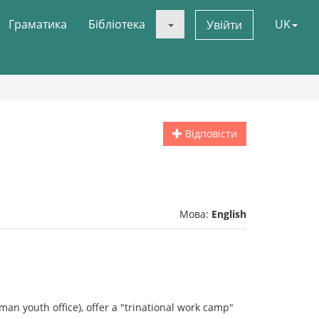
Граматика
Бібліотека
UK
Увійти
Відповісти
Мова:
English
man youth office), offer a "trinational work camp"