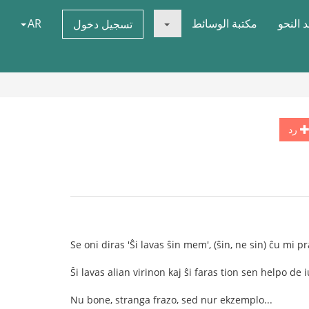
 النحو
مكتبة الوسائط
AR
تسجيل دخول
رد
Se oni diras 'Ŝi lavas ŝin mem', (ŝin, ne sin) ĉu mi p
Ŝi lavas alian virinon kaj ŝi faras tion sen helpo de 
Nu bone, stranga frazo, sed nur ekzemplo...