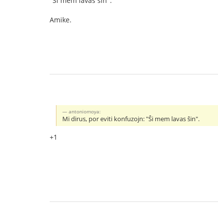
"Ŝi mem lavas ŝin".
Amike.
antoniomoya:
Mi dirus, por eviti konfuzojn: "Ŝi mem lavas ŝin".
+1