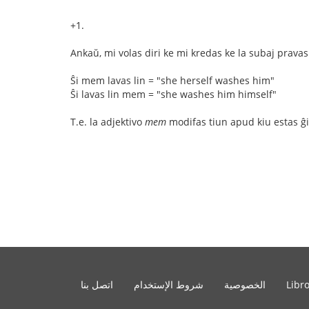
+1.
Ankaŭ, mi volas diri ke mi kredas ke la subaj pravas
Ŝi mem lavas lin = "she herself washes him"
Ŝi lavas lin mem = "she washes him himself"
T.e. la adjektivo
mem
modifas tiun apud kiu estas ĝi
Libr
الخصوصية
شروط الإستخدام
اتصل بنا