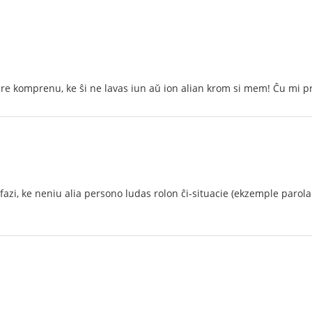
nepre komprenu, ke ŝi ne lavas iun aŭ ion alian krom si mem! Ĉu mi p
azi, ke neniu alia persono ludas rolon ĉi-situacie (ekzemple parola