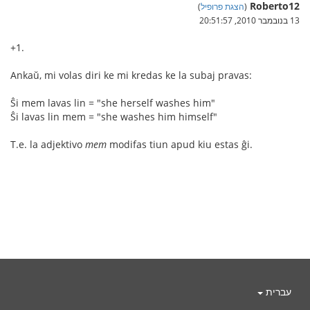
Roberto12
(
הצגת פרופיל
)
13 בנובמבר 2010, 20:51:57
+1.
Ankaŭ, mi volas diri ke mi kredas ke la subaj pravas:
Ŝi mem lavas lin = "she herself washes him"
Ŝi lavas lin mem = "she washes him himself"
T.e. la adjektivo
mem
modifas tiun apud kiu estas ĝi.
עברית