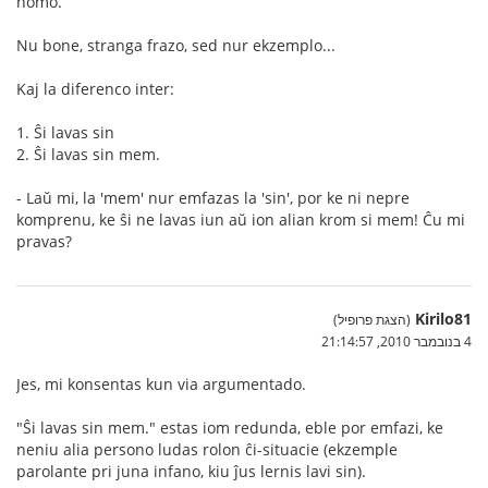
homo.
Nu bone, stranga frazo, sed nur ekzemplo...
Kaj la diferenco inter:
1. Ŝi lavas sin
2. Ŝi lavas sin mem.
- Laŭ mi, la 'mem' nur emfazas la 'sin', por ke ni nepre
komprenu, ke ŝi ne lavas iun aŭ ion alian krom si mem! Ĉu mi
pravas?
Kirilo81
(הצגת פרופיל)
4 בנובמבר 2010, 21:14:57
Jes, mi konsentas kun via argumentado.
"Ŝi lavas sin mem." estas iom redunda, eble por emfazi, ke
neniu alia persono ludas rolon ĉi-situacie (ekzemple
parolante pri juna infano, kiu ĵus lernis lavi sin).