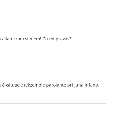
ion alian krom si mem! Ĉu mi pravas?
 ĉi-situacie (ekzemple parolante pri juna infano,