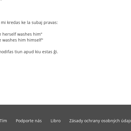
e mi kredas ke la subaj pravas:
he herself washes him"
he washes him himself"
odifas tiun apud kiu estas ĝi.
Tím
Podporte nás
Libro
Zásady ochrany osobných údaj