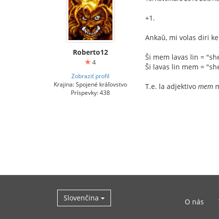
+1.
Ankaŭ, mi volas diri k
Roberto12
Ŝi mem lavas lin = "s
4
Ŝi lavas lin mem = "s
Zobraziť profil
Krajina: Spojené kráľovstvo
T.e. la adjektivo
mem
m
Príspevky: 438
Slovenčina
O nás