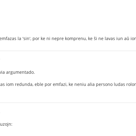
 emfazas la 'sin', por ke ni nepre komprenu, ke ŝi ne lavas iun aŭ 
7
 via argumentado.
tas iom redunda, eble por emfazi, ke neniu alia persono ludas rolon
8
fuzojn: