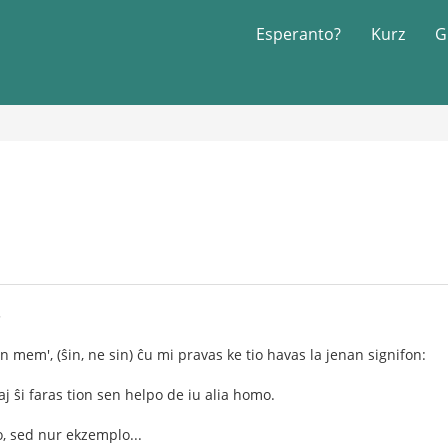
Esperanto?
Kurz
G
5
ŝin mem', (ŝin, ne sin) ĉu mi pravas ke tio havas la jenan signifon:
kaj ŝi faras tion sen helpo de iu alia homo.
, sed nur ekzemplo...