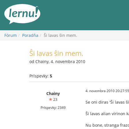
Späť
na
obsah
Fórum
Poradňa
Ŝi lavas ŝin mem.
Ŝi lavas ŝin mem.
od Chainy, 4. novembra 2010
Príspevky:
5
4. novembra 2010 20:27:5
Chainy
23
Se oni diras 'Ŝi lavas 
Príspevky: 2349
Ŝi lavas alian virinon 
Nu bone, stranga frazo