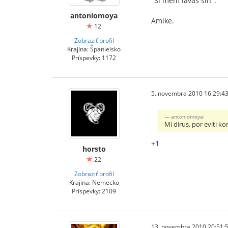
"Ŝi mem lavas ŝin".
antoniomoya
Amike.
12
Zobraziť profil
Krajina: Španielsko
Príspevky: 1172
5. novembra 2010 16:29:4
antoniomoya:
Mi dirus, por eviti ko
+1
horsto
22
Zobraziť profil
Krajina: Nemecko
Príspevky: 2109
13. novembra 2010 20:51: