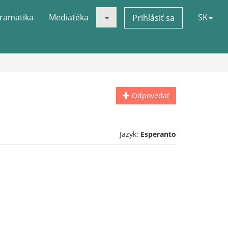
ramatika
Mediatéka
SK
Prihlásiť sa
Odpovedať
Jazyk:
Esperanto