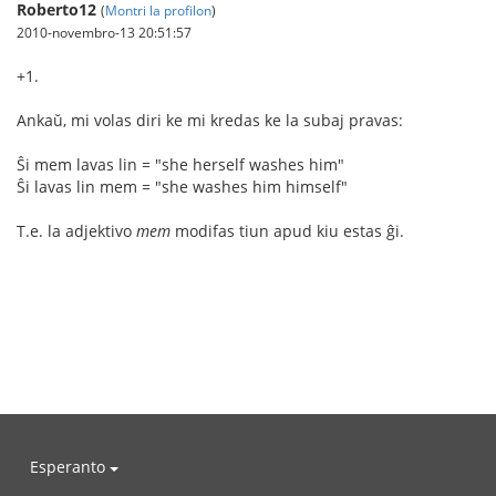
Roberto12
(
Montri la profilon
)
2010-novembro-13 20:51:57
+1.
Ankaŭ, mi volas diri ke mi kredas ke la subaj pravas:
Ŝi mem lavas lin = "she herself washes him"
Ŝi lavas lin mem = "she washes him himself"
T.e. la adjektivo
mem
modifas tiun apud kiu estas ĝi.
Esperanto