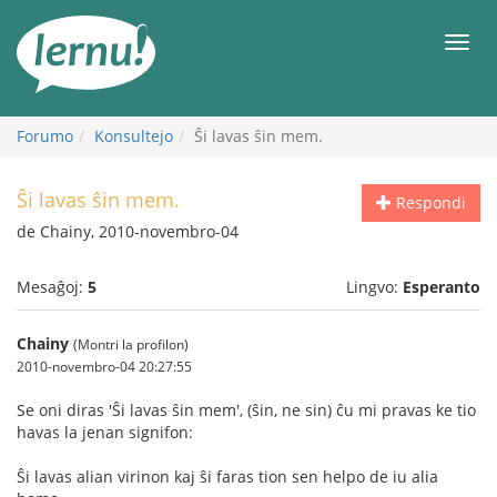
Al
la
Men
enhavo
Forumo
Konsultejo
Ŝi lavas ŝin mem.
Ŝi lavas ŝin mem.
Respondi
de Chainy, 2010-novembro-04
Mesaĝoj:
5
Lingvo:
Esperanto
Chainy
(Montri la profilon)
2010-novembro-04 20:27:55
Se oni diras 'Ŝi lavas ŝin mem', (ŝin, ne sin) ĉu mi pravas ke tio
havas la jenan signifon:
Ŝi lavas alian virinon kaj ŝi faras tion sen helpo de iu alia