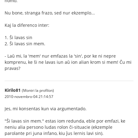
homo.
Nu bone, stranga frazo, sed nur ekzemplo...
Kaj la diferenco inter:
1. Ŝi lavas sin
2. Ŝi lavas sin mem.
- Laŭ mi, la 'mem' nur emfazas la 'sin', por ke ni nepre
komprenu, ke ŝi ne lavas iun aŭ ion alian krom si mem! Ĉu mi
pravas?
Kirilo81
(Montri la profilon)
2010-novembro-04 21:14:57
Jes, mi konsentas kun via argumentado.
"Ŝi lavas sin mem." estas iom redunda, eble por emfazi, ke
neniu alia persono ludas rolon ĉi-situacie (ekzemple
parolante pri juna infano, kiu ĵus lernis lavi sin).