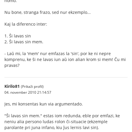
homo.
Nu bone, stranga frazo, sed nur ekzemplo...
Kaj la diferenco inter:
1. Ŝi lavas sin
2. Ŝi lavas sin mem.
- Laŭ mi, la 'mem' nur emfazas la 'sin', por ke ni nepre
komprenu, ke ŝi ne lavas iun aŭ ion alian krom si mem! Ĉu mi
pravas?
Kirilo81
(Prikaži profil)
04. november 2010 21:14:57
Jes, mi konsentas kun via argumentado.
"Ŝi lavas sin mem." estas iom redunda, eble por emfazi, ke
neniu alia persono ludas rolon ĉi-situacie (ekzemple
parolante pri juna infano, kiu ĵus lernis lavi sin).