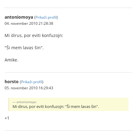
antoniomoya
(
Prikaži profil
)
04. november 2010 21:28:38
Mi dirus, por eviti konfuzojn:
"Ŝi mem lavas ŝin".
Amike.
horsto
(
Prikaži profil
)
05. november 2010 16:29:43
antoniomoya:
Mi dirus, por eviti konfuzojn: "Ŝi mem lavas ŝin".
+1