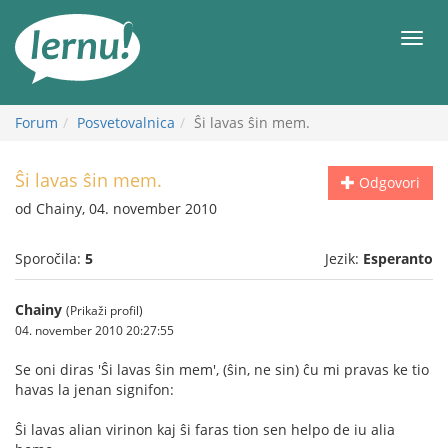
K
vsebini
Meni
Forum
Posvetovalnica
Ŝi lavas ŝin mem.
Ŝi lavas ŝin mem.
Odgovori
od Chainy, 04. november 2010
Sporočila:
5
Jezik:
Esperanto
Chainy
(Prikaži profil)
04. november 2010 20:27:55
Se oni diras 'Ŝi lavas ŝin mem', (ŝin, ne sin) ĉu mi pravas ke tio
havas la jenan signifon:
Ŝi lavas alian virinon kaj ŝi faras tion sen helpo de iu alia