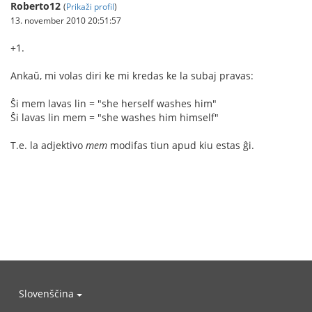
Roberto12
(
Prikaži profil
)
13. november 2010 20:51:57
+1.
Ankaŭ, mi volas diri ke mi kredas ke la subaj pravas:
Ŝi mem lavas lin = "she herself washes him"
Ŝi lavas lin mem = "she washes him himself"
T.e. la adjektivo
mem
modifas tiun apud kiu estas ĝi.
Slovenščina