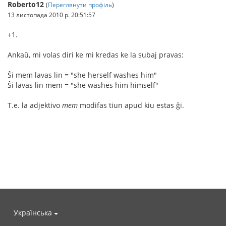
Roberto12
(
Переглянути профіль
)
13 листопада 2010 р. 20:51:57
+1.
Ankaŭ, mi volas diri ke mi kredas ke la subaj pravas:
Ŝi mem lavas lin = "she herself washes him"
Ŝi lavas lin mem = "she washes him himself"
T.e. la adjektivo
mem
modifas tiun apud kiu estas ĝi.
Українська