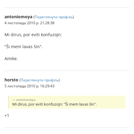
antoniomoya
(
Переглянути профіль
)
4 листопада 2010 р. 21:28:38
Mi dirus, por eviti konfuzojn:
"Ŝi mem lavas ŝin".
Amike.
horsto
(
Переглянути профіль
)
5 листопада 2010 р. 16:29:43
antoniomoya:
Mi dirus, por eviti konfuzojn: "Ŝi mem lavas ŝin".
+1