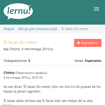
До
змісту
Мен
Форум
Місце для консультацій
Ŝi lavas ŝin mem.
Ŝi lavas ŝin mem.
Відповісти
від Chainy, 4 листопада 2010 р.
Повідомлення:
5
Мова:
Esperanto
Chainy
(Переглянути профіль)
4 листопада 2010 р. 20:27:55
Se oni diras 'Ŝi lavas ŝin mem', (ŝin, ne sin) ĉu mi pravas ke tio
havas la jenan signifon:
Ŝi lavas alian virinon kaj ŝi faras tion sen helpo de iu alia