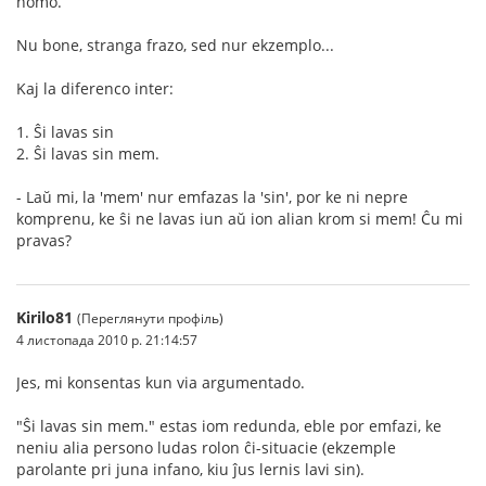
homo.
Nu bone, stranga frazo, sed nur ekzemplo...
Kaj la diferenco inter:
1. Ŝi lavas sin
2. Ŝi lavas sin mem.
- Laŭ mi, la 'mem' nur emfazas la 'sin', por ke ni nepre
komprenu, ke ŝi ne lavas iun aŭ ion alian krom si mem! Ĉu mi
pravas?
Kirilo81
(Переглянути профіль)
4 листопада 2010 р. 21:14:57
Jes, mi konsentas kun via argumentado.
"Ŝi lavas sin mem." estas iom redunda, eble por emfazi, ke
neniu alia persono ludas rolon ĉi-situacie (ekzemple
parolante pri juna infano, kiu ĵus lernis lavi sin).