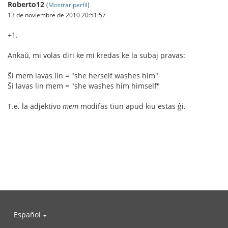
Roberto12
(
Mostrar perfil
)
13 de noviembre de 2010 20:51:57
+1.
Ankaŭ, mi volas diri ke mi kredas ke la subaj pravas:
Ŝi mem lavas lin = "she herself washes him"
Ŝi lavas lin mem = "she washes him himself"
T.e. la adjektivo
mem
modifas tiun apud kiu estas ĝi.
Español