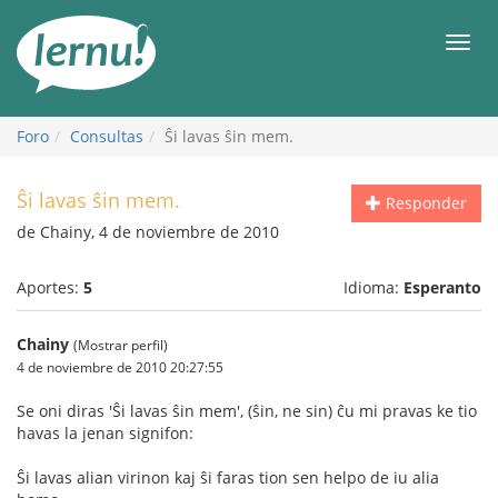
Contenido
Men
Foro
Consultas
Ŝi lavas ŝin mem.
Ŝi lavas ŝin mem.
Responder
de Chainy, 4 de noviembre de 2010
Aportes:
5
Idioma:
Esperanto
Chainy
(Mostrar perfil)
4 de noviembre de 2010 20:27:55
Se oni diras 'Ŝi lavas ŝin mem', (ŝin, ne sin) ĉu mi pravas ke tio
havas la jenan signifon:
Ŝi lavas alian virinon kaj ŝi faras tion sen helpo de iu alia