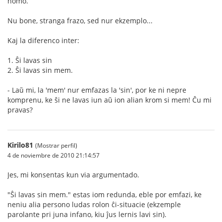
homo.
Nu bone, stranga frazo, sed nur ekzemplo...
Kaj la diferenco inter:
1. Ŝi lavas sin
2. Ŝi lavas sin mem.
- Laŭ mi, la 'mem' nur emfazas la 'sin', por ke ni nepre
komprenu, ke ŝi ne lavas iun aŭ ion alian krom si mem! Ĉu mi
pravas?
Kirilo81
(Mostrar perfil)
4 de noviembre de 2010 21:14:57
Jes, mi konsentas kun via argumentado.
"Ŝi lavas sin mem." estas iom redunda, eble por emfazi, ke
neniu alia persono ludas rolon ĉi-situacie (ekzemple
parolante pri juna infano, kiu ĵus lernis lavi sin).