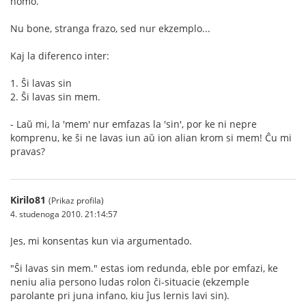
homo.
Nu bone, stranga frazo, sed nur ekzemplo...
Kaj la diferenco inter:
1. Ŝi lavas sin
2. Ŝi lavas sin mem.
- Laŭ mi, la 'mem' nur emfazas la 'sin', por ke ni nepre
komprenu, ke ŝi ne lavas iun aŭ ion alian krom si mem! Ĉu mi
pravas?
Kirilo81
(Prikaz profila)
4. studenoga 2010. 21:14:57
Jes, mi konsentas kun via argumentado.
"Ŝi lavas sin mem." estas iom redunda, eble por emfazi, ke
neniu alia persono ludas rolon ĉi-situacie (ekzemple
parolante pri juna infano, kiu ĵus lernis lavi sin).