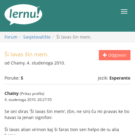
Sadržaj
Meni
Forum
Savjetovalište
Ŝi lavas ŝin mem.
Ŝi lavas ŝin mem.
Odgovori
od Chainy, 4. studenoga 2010.
Poruke:
5
Jezik:
Esperanto
Chainy
(Prikaz profila)
4. studenoga 2010. 20:27:55
Se oni diras 'Ŝi lavas ŝin mem', (ŝin, ne sin) ĉu mi pravas ke tio
havas la jenan signifon:
Ŝi lavas alian virinon kaj ŝi faras tion sen helpo de iu alia