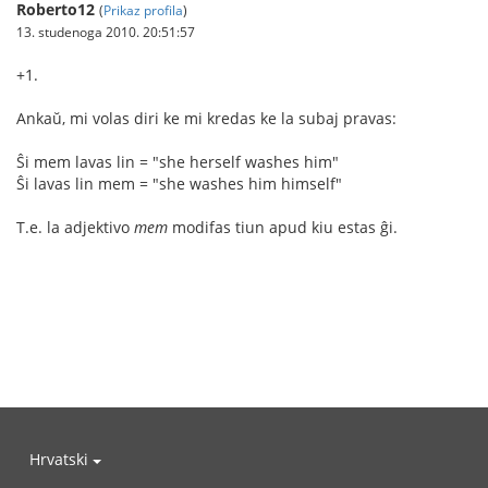
Roberto12
(
Prikaz profila
)
13. studenoga 2010. 20:51:57
+1.
Ankaŭ, mi volas diri ke mi kredas ke la subaj pravas:
Ŝi mem lavas lin = "she herself washes him"
Ŝi lavas lin mem = "she washes him himself"
T.e. la adjektivo
mem
modifas tiun apud kiu estas ĝi.
Hrvatski