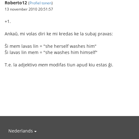
Roberto12
(
Profiel tonen
)
13 november 2010 20:51:57
+1.
Ankaŭ, mi volas diri ke mi kredas ke la subaj pravas:
Ŝi mem lavas lin = "she herself washes him"
Ŝi lavas lin mem = "she washes him himself"
T.e. la adjektivo
mem
modifas tiun apud kiu estas ĝi.
Nederlands