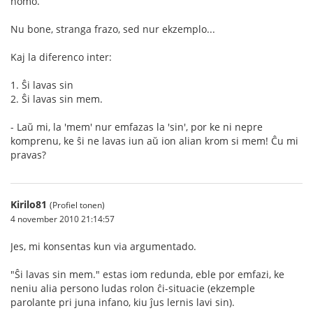
homo.
Nu bone, stranga frazo, sed nur ekzemplo...
Kaj la diferenco inter:
1. Ŝi lavas sin
2. Ŝi lavas sin mem.
- Laŭ mi, la 'mem' nur emfazas la 'sin', por ke ni nepre
komprenu, ke ŝi ne lavas iun aŭ ion alian krom si mem! Ĉu mi
pravas?
Kirilo81
(Profiel tonen)
4 november 2010 21:14:57
Jes, mi konsentas kun via argumentado.
"Ŝi lavas sin mem." estas iom redunda, eble por emfazi, ke
neniu alia persono ludas rolon ĉi-situacie (ekzemple
parolante pri juna infano, kiu ĵus lernis lavi sin).