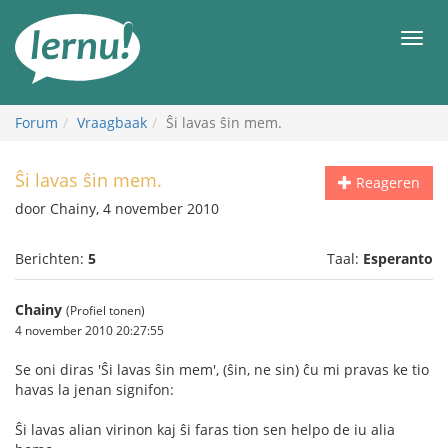
Naar
de
Men
inhoud
Forum
Vraagbaak
Ŝi lavas ŝin mem.
Ŝi lavas ŝin mem.
Reageren
door Chainy, 4 november 2010
Berichten:
5
Taal:
Esperanto
Chainy
(Profiel tonen)
4 november 2010 20:27:55
Se oni diras 'Ŝi lavas ŝin mem', (ŝin, ne sin) ĉu mi pravas ke tio
havas la jenan signifon:
Ŝi lavas alian virinon kaj ŝi faras tion sen helpo de iu alia