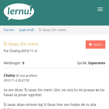
Til
innholdet
Meny
Forum
Spørsmål
Ŝi lavas ŝin mem.
Ŝi lavas ŝin mem.
Svare
fra Chainy,2010 11 4
Meldinger:
5
Språk:
Esperanto
Chainy
(Å vise profilen)
2010 11 4 20:27:55
Se oni diras 'Ŝi lavas ŝin mem', (ŝin, ne sin) ĉu mi pravas ke tio
havas la jenan signifon:
Ŝi lavas alian virinon kaj ŝi faras tion sen helpo de iu alia