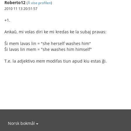
Roberto12
(
Å vise profilen
)
2010 11 13 20:51:57
+1.
Ankaŭ, mi volas diri ke mi kredas ke la subaj pravas:
Ŝi mem lavas lin = "she herself washes him"
Ŝi lavas lin mem = "she washes him himself"
T.e. la adjektivo
mem
modifas tiun apud kiu estas ĝi.
Norsk bokmål