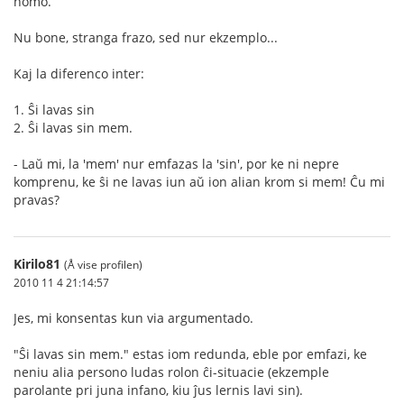
homo.
Nu bone, stranga frazo, sed nur ekzemplo...
Kaj la diferenco inter:
1. Ŝi lavas sin
2. Ŝi lavas sin mem.
- Laŭ mi, la 'mem' nur emfazas la 'sin', por ke ni nepre
komprenu, ke ŝi ne lavas iun aŭ ion alian krom si mem! Ĉu mi
pravas?
Kirilo81
(Å vise profilen)
2010 11 4 21:14:57
Jes, mi konsentas kun via argumentado.
"Ŝi lavas sin mem." estas iom redunda, eble por emfazi, ke
neniu alia persono ludas rolon ĉi-situacie (ekzemple
parolante pri juna infano, kiu ĵus lernis lavi sin).