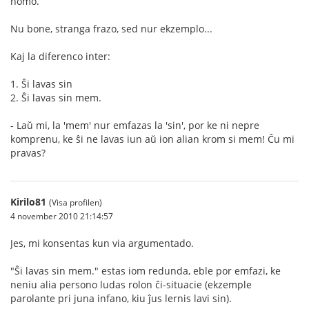
homo.
Nu bone, stranga frazo, sed nur ekzemplo...
Kaj la diferenco inter:
1. Ŝi lavas sin
2. Ŝi lavas sin mem.
- Laŭ mi, la 'mem' nur emfazas la 'sin', por ke ni nepre
komprenu, ke ŝi ne lavas iun aŭ ion alian krom si mem! Ĉu mi
pravas?
Kirilo81
(Visa profilen)
4 november 2010 21:14:57
Jes, mi konsentas kun via argumentado.
"Ŝi lavas sin mem." estas iom redunda, eble por emfazi, ke
neniu alia persono ludas rolon ĉi-situacie (ekzemple
parolante pri juna infano, kiu ĵus lernis lavi sin).