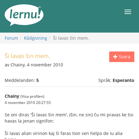
Till
sidans
Meny
innehåll
Forum
Rådgivning
Ŝi lavas ŝin mem.
Ŝi lavas ŝin mem.
Svara
av Chainy, 4 november 2010
Meddelanden:
5
Språk:
Esperanto
Chainy
(Visa profilen)
4 november 2010 20:27:55
Se oni diras 'Ŝi lavas ŝin mem', (ŝin, ne sin) ĉu mi pravas ke tio
havas la jenan signifon:
Ŝi lavas alian virinon kaj ŝi faras tion sen helpo de iu alia