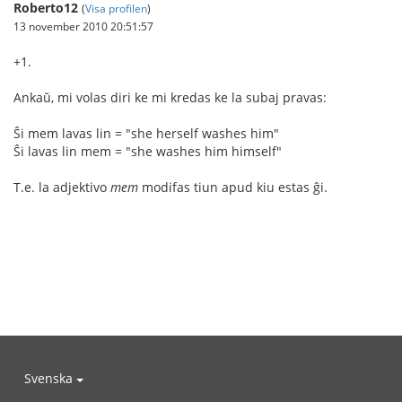
Roberto12
(
Visa profilen
)
13 november 2010 20:51:57
+1.
Ankaŭ, mi volas diri ke mi kredas ke la subaj pravas:
Ŝi mem lavas lin = "she herself washes him"
Ŝi lavas lin mem = "she washes him himself"
T.e. la adjektivo
mem
modifas tiun apud kiu estas ĝi.
Svenska