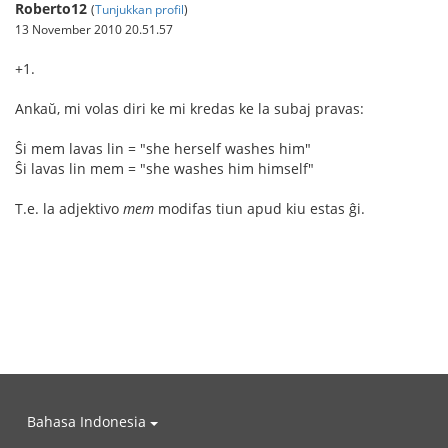
Roberto12
(
Tunjukkan profil
)
13 November 2010 20.51.57
+1.
Ankaŭ, mi volas diri ke mi kredas ke la subaj pravas:
Ŝi mem lavas lin = "she herself washes him"
Ŝi lavas lin mem = "she washes him himself"
T.e. la adjektivo
mem
modifas tiun apud kiu estas ĝi.
Bahasa Indonesia