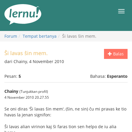
Ke
daftar
Men
isi
Forum
Tempat bertanya
Ŝi lavas ŝin mem.
Ŝi lavas ŝin mem.
Balas
dari Chainy, 4 November 2010
Pesan:
5
Bahasa:
Esperanto
Chainy
(Tunjukkan profil)
4 November 2010 20.27.55
Se oni diras 'Ŝi lavas ŝin mem', (ŝin, ne sin) ĉu mi pravas ke tio
havas la jenan signifon:
Ŝi lavas alian virinon kaj ŝi faras tion sen helpo de iu alia