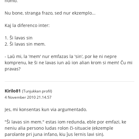
homo.
Nu bone, stranga frazo, sed nur ekzemplo...
Kaj la diferenco inter:
1. Ŝi lavas sin
2. Ŝi lavas sin mem.
- Laŭ mi, la 'mem' nur emfazas la 'sin', por ke ni nepre
komprenu, ke ŝi ne lavas iun aŭ ion alian krom si mem! Ĉu mi
pravas?
Kirilo81
(Tunjukkan profil)
4 November 2010 21.14.57
Jes, mi konsentas kun via argumentado.
"Ŝi lavas sin mem." estas iom redunda, eble por emfazi, ke
neniu alia persono ludas rolon ĉi-situacie (ekzemple
parolante pri juna infano, kiu ĵus lernis lavi sin).