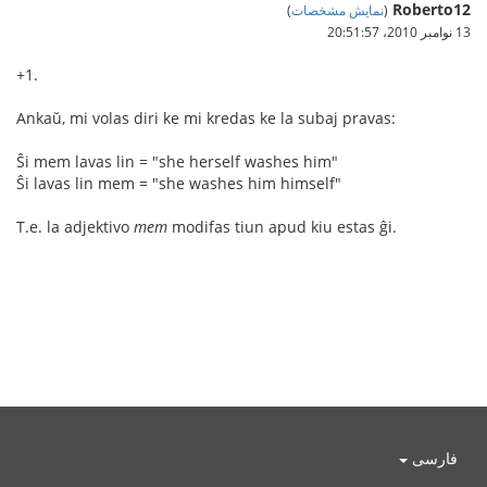
Roberto12
(
نمایش مشخصات
)
13 نوامبر 2010،‏ 20:51:57
+1.
Ankaŭ, mi volas diri ke mi kredas ke la subaj pravas:
Ŝi mem lavas lin = "she herself washes him"
Ŝi lavas lin mem = "she washes him himself"
T.e. la adjektivo
mem
modifas tiun apud kiu estas ĝi.
فارسی