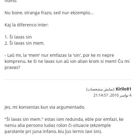
homo.
Nu bone, stranga frazo, sed nur ekzemplo...
Kaj la diferenco inter:
1. Ŝi lavas sin
2. Ŝi lavas sin mem.
- Laŭ mi, la 'mem' nur emfazas la 'sin', por ke ni nepre
komprenu, ke ŝi ne lavas iun aŭ ion alian krom si mem! Ĉu mi
pravas?
Kirilo81
(نمایش مشخصات)
4 نوامبر 2010،‏ 21:14:57
Jes, mi konsentas kun via argumentado.
"Ŝi lavas sin mem." estas iom redunda, eble por emfazi, ke
neniu alia persono ludas rolon ĉi-situacie (ekzemple
parolante pri juna infano, kiu ĵus lernis lavi sin).