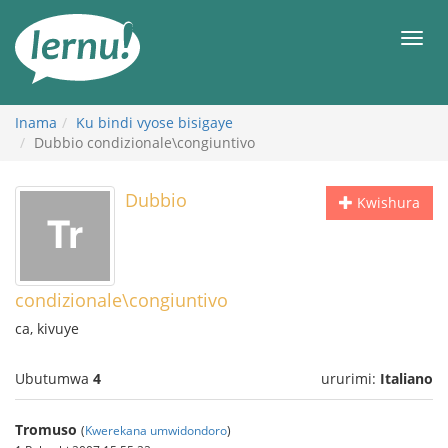
Ku
rupapuro
Urut
rw'ibirimwo
Inama
Ku bindi vyose bisigaye
Dubbio condizionale\congiuntivo
Dubbio
Kwishura
condizionale\congiuntivo
ca, kivuye
Ubutumwa
4
ururimi:
Italiano
Tromuso
(
Kwerekana umwidondoro
)