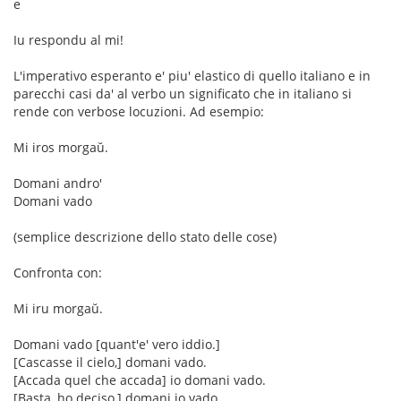
e
Iu respondu al mi!
L'imperativo esperanto e' piu' elastico di quello italiano e in
parecchi casi da' al verbo un significato che in italiano si
rende con verbose locuzioni. Ad esempio:
Mi iros morgaŭ.
Domani andro'
Domani vado
(semplice descrizione dello stato delle cose)
Confronta con:
Mi iru morgaŭ.
Domani vado [quant'e' vero iddio.]
[Cascasse il cielo,] domani vado.
[Accada quel che accada] io domani vado.
[Basta, ho deciso,] domani io vado.