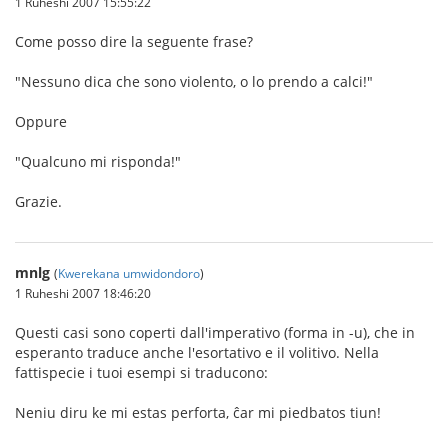
1 Ruheshi 2007 15:55:22
Come posso dire la seguente frase?
"Nessuno dica che sono violento, o lo prendo a calci!"
Oppure
"Qualcuno mi risponda!"
Grazie.
mnlg
(
Kwerekana umwidondoro
)
1 Ruheshi 2007 18:46:20
Questi casi sono coperti dall'imperativo (forma in -u), che in
esperanto traduce anche l'esortativo e il volitivo. Nella
fattispecie i tuoi esempi si traducono:
Neniu diru ke mi estas perforta, ĉar mi piedbatos tiun!