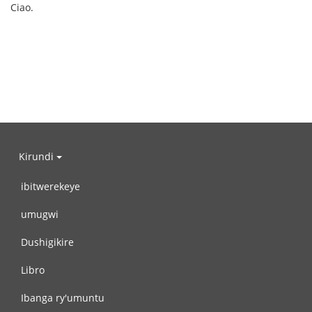
Ciao.
Kirundi
ibitwerekeye
umugwi
Dushigikire
Libro
Ibanga ry'umuntu