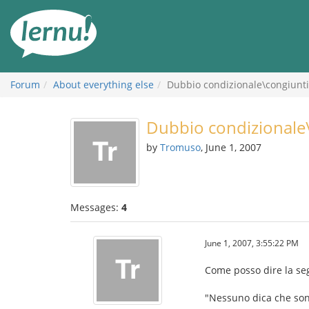
Skip
to
the
content
Forum
About everything else
Dubbio condizionale\congiunt
Dubbio condizionale
by
Tromuso
, June 1, 2007
Messages:
4
June 1, 2007, 3:55:22 PM
Come posso dire la se
"Nessuno dica che sono