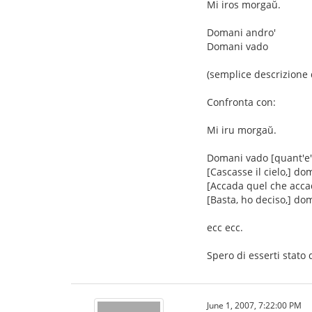
Mi iros morgaŭ.
Domani andro'
Domani vado
(semplice descrizione d
Confronta con:
Mi iru morgaŭ.
Domani vado [quant'e' 
[Cascasse il cielo,] do
[Accada quel che acca
[Basta, ho deciso,] do
ecc ecc.
Spero di esserti stato 
June 1, 2007, 7:22:00 PM