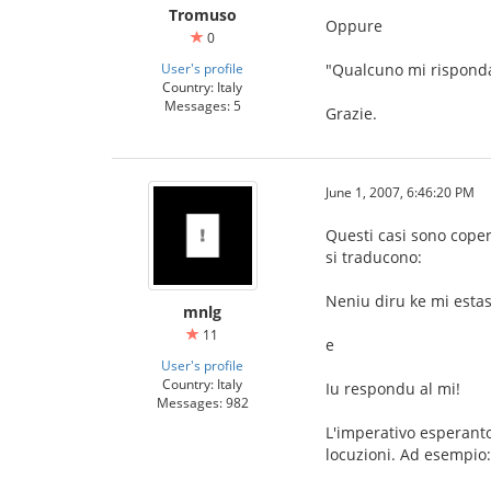
Tromuso
Oppure
0
User's profile
"Qualcuno mi rispond
Country: Italy
Messages: 5
Grazie.
June 1, 2007, 6:46:20 PM
Questi casi sono copert
si traducono:
Neniu diru ke mi estas
mnlg
11
e
User's profile
Country: Italy
Iu respondu al mi!
Messages: 982
L'imperativo esperanto 
locuzioni. Ad esempio: