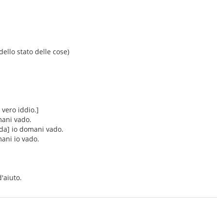
ello stato delle cose)
vero iddio.]
mani vado.
da] io domani vado.
mani io vado.
d'aiuto.