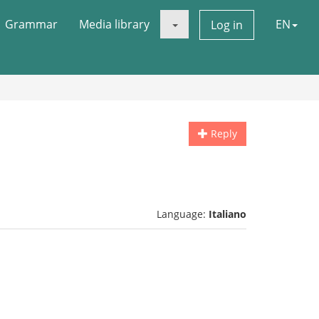
Grammar
Media library
EN
Log in
Reply
Language:
Italiano