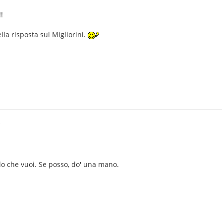
!
la risposta sul Migliorini.
i
lo che vuoi. Se posso, do' una mano.