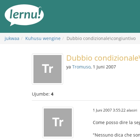
Kwa
maudhui
jukwaa
Kuhusu wengine
Dubbio condizionale\congiuntivo
Dubbio condizionale
ya
Tromuso
, 1 Juni 2007
Ujumbe:
4
1 Juni 2007 3:55:22 alasiri
Come posso dire la se
"Nessuno dica che sono