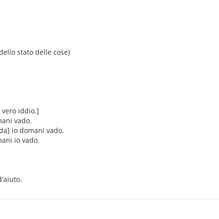
ello stato delle cose)
vero iddio.]
mani vado.
da] io domani vado.
mani io vado.
d'aiuto.