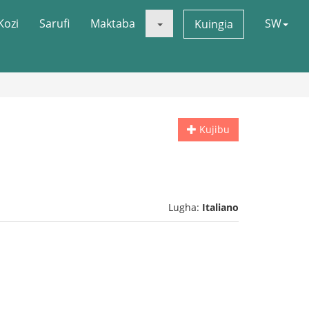
Kozi
Sarufi
Maktaba
SW
Kuingia
Kujibu
Lugha:
Italiano