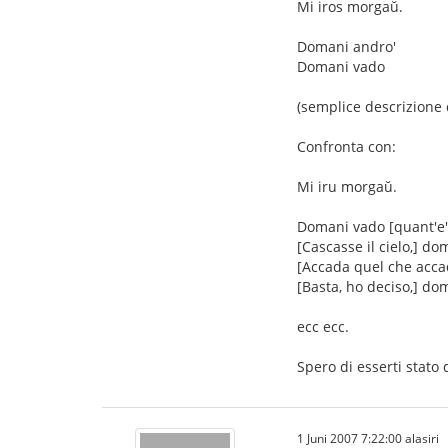
Mi iros morgaŭ.
Domani andro'
Domani vado
(semplice descrizione d
Confronta con:
Mi iru morgaŭ.
Domani vado [quant'e' 
[Cascasse il cielo,] do
[Accada quel che acca
[Basta, ho deciso,] do
ecc ecc.
Spero di esserti stato 
1 Juni 2007 7:22:00 alasiri