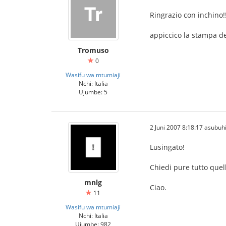
Ringrazio con inchino!!
appiccico la stampa del
Tromuso
0
Wasifu wa mtumiaji
Nchi: Italia
Ujumbe: 5
2 Juni 2007 8:18:17 asubuh
Lusingato!
Chiedi pure tutto quel
mnlg
Ciao.
11
Wasifu wa mtumiaji
Nchi: Italia
Ujumbe: 982