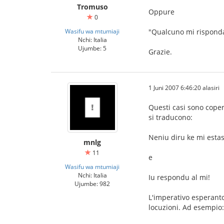
Tromuso
Oppure
0
Wasifu wa mtumiaji
"Qualcuno mi rispond
Nchi: Italia
Ujumbe: 5
Grazie.
1 Juni 2007 6:46:20 alasiri
Questi casi sono copert
si traducono:
Neniu diru ke mi estas
mnlg
11
e
Wasifu wa mtumiaji
Nchi: Italia
Iu respondu al mi!
Ujumbe: 982
L'imperativo esperanto 
locuzioni. Ad esempio: