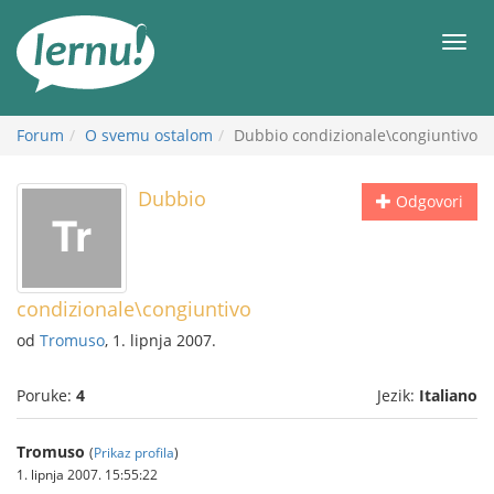
Sadržaj
Meni
Forum
O svemu ostalom
Dubbio condizionale\congiuntivo
Dubbio
Odgovori
condizionale\congiuntivo
od
Tromuso
, 1. lipnja 2007.
Poruke:
4
Jezik:
Italiano
Tromuso
(
Prikaz profila
)
1. lipnja 2007. 15:55:22