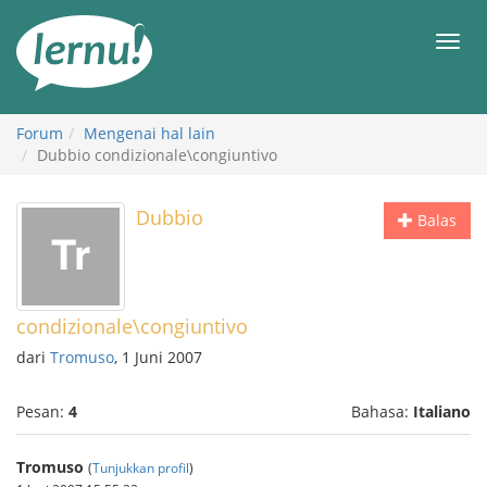
Ke
daftar
Men
isi
Forum
Mengenai hal lain
Dubbio condizionale\congiuntivo
Dubbio
Balas
condizionale\congiuntivo
dari
Tromuso
, 1 Juni 2007
Pesan:
4
Bahasa:
Italiano
Tromuso
(
Tunjukkan profil
)