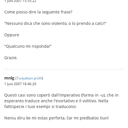
1 Juni 2007 15.55.22
Come posso dire la seguente frase?
"Nessuno dica che sono violento, o lo prendo a calci!"
Oppure
"Qualcuno mi risponda!"
Grazie.
mnlg
(
Tunjukkan profil
)
1 Juni 2007 18.46.20
Questi casi sono coperti dall'imperativo (forma in -u), che in
esperanto traduce anche l'esortativo e il volitivo. Nella
fattispecie i tuoi esempi si traducono:
Neniu diru ke mi estas perforta, ĉar mi piedbatos tiun!