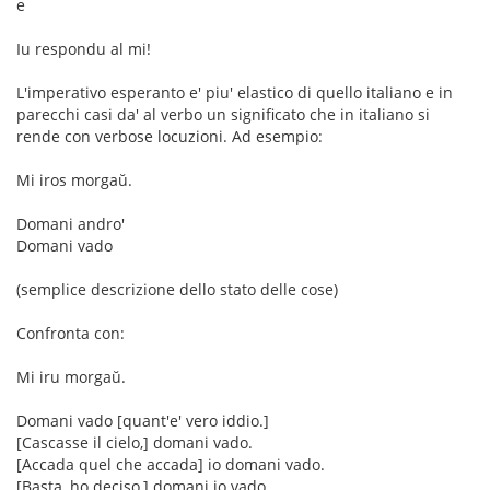
e
Iu respondu al mi!
L'imperativo esperanto e' piu' elastico di quello italiano e in
parecchi casi da' al verbo un significato che in italiano si
rende con verbose locuzioni. Ad esempio:
Mi iros morgaŭ.
Domani andro'
Domani vado
(semplice descrizione dello stato delle cose)
Confronta con:
Mi iru morgaŭ.
Domani vado [quant'e' vero iddio.]
[Cascasse il cielo,] domani vado.
[Accada quel che accada] io domani vado.
[Basta, ho deciso,] domani io vado.