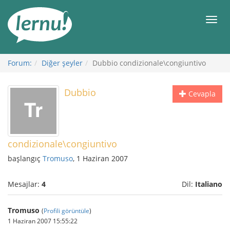
İçerik
Görüntüleme
Men
Forum:
Diğer şeyler
Dubbio condizionale\congiuntivo
Dubbio
Cevapla
condizionale\congiuntivo
başlangıç
Tromuso
, 1 Haziran 2007
Mesajlar:
4
Dil:
Italiano
Tromuso
(
Profili görüntüle
)
1 Haziran 2007 15:55:22