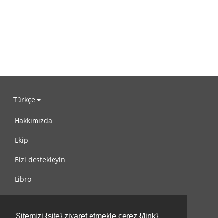
Türkçe
Hakkımızda
Ekip
Bizi destekleyin
Libro
Gizlilik Politikası
Sitemizi {site} ziyaret etmekle çerez {/link}
Kullanım Koşulları