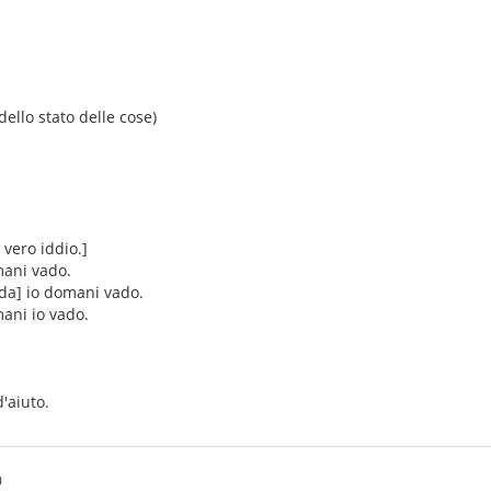
ello stato delle cose)
vero iddio.]
mani vado.
da] io domani vado.
mani io vado.
d'aiuto.
0