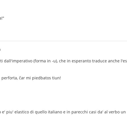
a!"
0
i dall'imperativo (forma in -u), che in esperanto traduce anche l'esor
 perforta, ĉar mi piedbatos tiun!
e' piu' elastico di quello italiano e in parecchi casi da' al verbo un