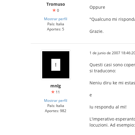
Tromuso
Oppure
0
Mostrar perfil
"Qualcuno mi rispond
País: Italia
Aportes: 5
Grazie.
1 de junio de 2007 18:46:2
Questi casi sono copert
si traducono:
Neniu diru ke mi estas
mnlg
11
e
Mostrar perfil
País: Italia
Iu respondu al mi!
Aportes: 982
L'imperativo esperanto 
locuzioni. Ad esempio: