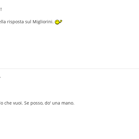
!
la risposta sul Migliorini.
7
lo che vuoi. Se posso, do' una mano.