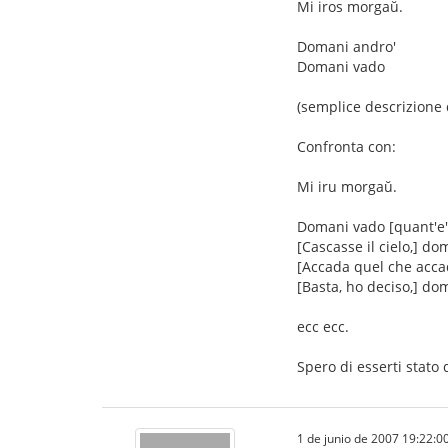
Mi iros morgaŭ.
Domani andro'
Domani vado
(semplice descrizione d
Confronta con:
Mi iru morgaŭ.
Domani vado [quant'e' 
[Cascasse il cielo,] do
[Accada quel che acca
[Basta, ho deciso,] do
ecc ecc.
Spero di esserti stato 
1 de junio de 2007 19:22:0