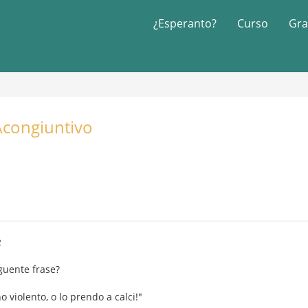
¿Esperanto?
Curso
Gra
\congiuntivo
2
guente frase?
 violento, o lo prendo a calci!"