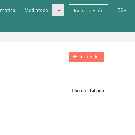
mática
Mediateca
ES
Iniciar sesión
Responder
Idioma:
Italiano