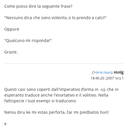
Come posso dire la seguente frase?
"Nessuno dica che sono violento, o lo prendo a calci!"
Oppure
"Qualcuno mi risponda!"
Grazie.
mnlg
(
הצגת פרופיל
)
1 ביוני 2007, 18:46:20
Questi casi sono coperti dall'imperativo (forma in -u), che in
esperanto traduce anche l'esortativo e il volitivo. Nella
fattispecie i tuoi esempi si traducono:
Neniu diru ke mi estas perforta, ĉar mi piedbatos tiun!
e