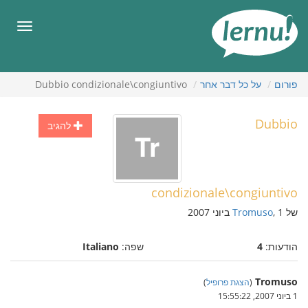
תוכן
עניינים
תפריט
פורום
על כל דבר אחר
Dubbio condizionale\congiuntivo
Dubbio
להגיב
condizionale\congiuntivo
של
, 1 ביוני 2007
Tromuso
הודעות:
4
שפה:
Italiano
Tromuso
(
הצגת פרופיל
)
1 ביוני 2007, 15:55:22