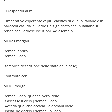
e
Iu respondu al mi!
L'imperativo esperanto e' piu' elastico di quello italiano e in
parecchi casi da' al verbo un significato che in italiano si
rende con verbose locuzioni. Ad esempio:
Mi iros morgaŭ.
Domani andro'
Domani vado
(semplice descrizione dello stato delle cose)
Confronta con:
Mi iru morgaŭ.
Domani vado [quant'e' vero iddio.]
[Cascasse il cielo,] domani vado.
[Accada quel che accada] io domani vado.
[Basta, ho deciso,] domani io vado.