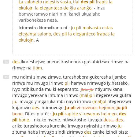
La saloneto ne estis vasta, tial
des pli
frapis la
okulojn la eleganteco de ĝia aranĝo.
- inzu
bamweramwo niari nini kandi ukuaiaho
varibonekeza neza.
iciumviro kiumvikana ni :
Ju pli malvasta estas
eleganta salono, des pli la eleganteco frapas la
okulojn.
A
des
ikoreshejwe onene irashobora gusubirizwa rimwe na
rimwe na
tiom
.
mu ndimi zimwe zimwe, turashobora gukoresha ijambo
rimwe mu mvugo irimwo
pli
hamwe n'imvugo iyihetseko.
ivyo ntibikunda mu ki esperanto.
Ju... ju
ntiyumvikana.
imvugo yerekana intuma irimwo
(mal)pli
itegerezwa gufita
ju
, imvugo y'ingaruka mbi nayo irimwo
(mal)pli
itegerezwa
kujamwo
des
. ntimuvuge
Ju pli
vi revenos hejmen,
ju pli
bone.
Dites plutôt :
Ju pli
rapide vi revenos hejmen,
des
pli
bone.
. nkuko nyene. ntivyoroshe kuvuga
des... des
.
ariko turashobora kuronka imvugo nyinshi zirimwo
ju
,
zituma haba imvugo zindi zirimwo
des
canke izindi bisa: