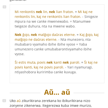
Mi renkontis
nek
lin,
nek
lian fraton.
=
Mi kaj ne
renkontis lin, kaj ne renkontis lian fraton.
- Sinigeze
mpura na we canke mwenewabo. = Ntanumwe
twigeze duhura, nta na mwene wabo.
Nek
ĝojo,
nek
malĝojo daŭras eterne.
=
Kaj ĝojo, kaj
malĝojo ne daŭras eterne.
- Nta munezero, nta
mubabaro vyamaho ibihe ibihe vyose = Yaba
umunezero canke umubabarontivyamaho ibihe
vyose.
Ŝi estis muta, povis
nek
kanti
nek
paroli.
=
Ŝi kaj ne
povis kanti, kaj ne povis paroli.
- Yari nyamuragi,
ntiyashobora kuririmba canke kuvuga.
Aŭ... aŭ
Uko
aŭ
zikurikirana zerekana ko ibikurikirana nizo
zonyene zikenerwa. Itegerezwa kuba imwe murizo,