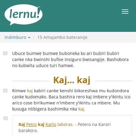
Ku
rupapuro
Urut
rw'ibirimwo
Indimburo
15
Amajambo bateranije
Ubuce bumwe bumwe buboneka ko ari bubiri bubiri
canke nka bwinshi bufise insiguro bwisangije. Bashobora
no kubwita uduce turi hamwe.
Kaj... kaj
Rimwe
kaj
kabiri canke kenshi bikoreshwa mu kudondora
canke kudomako. Baca bashira rero kaj imbere y'ikintu ico
arico cose birikumwe n'imbere y'ikintu ca mbere. Mu
kuvuga ntibigera bashimika nka
kaj
.
Kaj
Petro
kaj
Karlo
laboras.
- Petero na Karori
barakora.