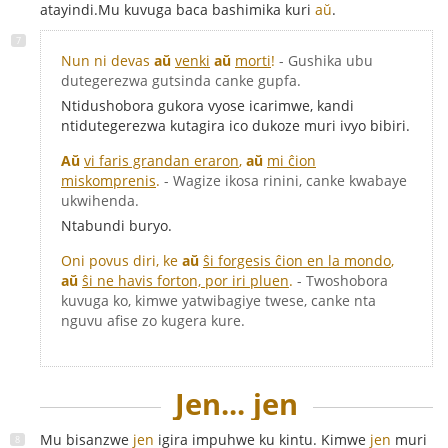
atayindi.Mu kuvuga baca bashimika kuri
aŭ
.
Nun ni devas
aŭ
venki
aŭ
morti
!
- Gushika ubu
dutegerezwa gutsinda canke gupfa.
Ntidushobora gukora vyose icarimwe, kandi
ntidutegerezwa kutagira ico dukoze muri ivyo bibiri.
Aŭ
vi faris grandan eraron
,
aŭ
mi ĉion
miskomprenis
.
- Wagize ikosa rinini, canke kwabaye
ukwihenda.
Ntabundi buryo.
Oni povus diri, ke
aŭ
ŝi forgesis ĉion en la mondo
,
aŭ
ŝi ne havis forton, por iri pluen
.
- Twoshobora
kuvuga ko, kimwe yatwibagiye twese, canke nta
nguvu afise zo kugera kure.
Jen... jen
Mu bisanzwe
jen
igira impuhwe ku kintu. Kimwe
jen
muri