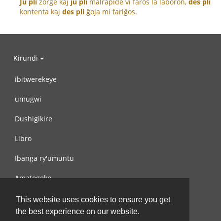
Ju pli
zorge kaj
ju pli
malrapide vi faros la laboron,
des pli
kontenta kaj
des pli
ĝoja mi fariĝos.
Kirundi
ibitwerekeye
umugwi
Dushigikire
Libro
Ibanga ry'umuntu
Amategeko
Turondere
This website uses cookies to ensure you get
the best experience on our website.