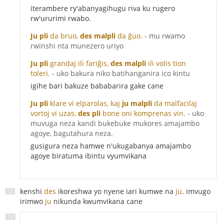
iterambere ry'abanyagihugu riva ku rugero
rw'ururimi rwabo.
Ju pli
da bruo,
des malpli
da ĝuo.
- mu rwamo
rwinshi nta munezero uriyo
Ju pli
grandaj ili fariĝis,
des malpli
ili volis tion
toleri.
- uko bakura niko batihanganira ico kintu
igihe bari bakuze bababarira gake cane
Ju pli
klare vi elparolas, kaj
ju malpli
da malfacilaj
vortoj vi uzas,
des pli
bone oni komprenas vin.
- uko
muvuga neza kandi bukebuke mukores amajambo
agoye, bagutahura neza.
gusigura neza hamwe n'ukugabanya amajambo
agoye biratuma ibintu vyumvikana
kenshi
des
ikoreshwa yo nyene iari kumwe na
ju
. imvugo
irimwo
ju
nikunda kwumvikana cane