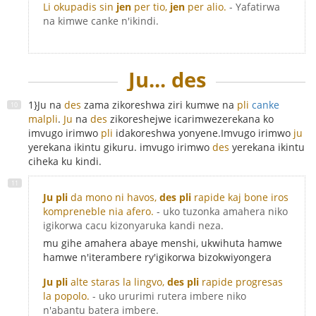
Li okupadis sin
jen
per tio,
jen
per alio.
- Yafatirwa
na kimwe canke n'ikindi.
Ju... des
1}Ju na
des
zama zikoreshwa ziri kumwe na
pli
canke
malpli
.
Ju
na
des
zikoreshejwe icarimwezerekana ko
imvugo irimwo
pli
idakoreshwa yonyene.Imvugo irimwo
ju
yerekana ikintu gikuru. imvugo irimwo
des
yerekana ikintu
ciheka ku kindi.
Ju pli
da mono ni havos,
des pli
rapide kaj bone iros
kompreneble nia afero.
- uko tuzonka amahera niko
igikorwa cacu kizonyaruka kandi neza.
mu gihe amahera abaye menshi, ukwihuta hamwe
hamwe n'iterambere ry'igikorwa bizokwiyongera
Ju pli
alte staras la lingvo,
des pli
rapide progresas
la popolo.
- uko ururimi rutera imbere niko
n'abantu batera imbere.