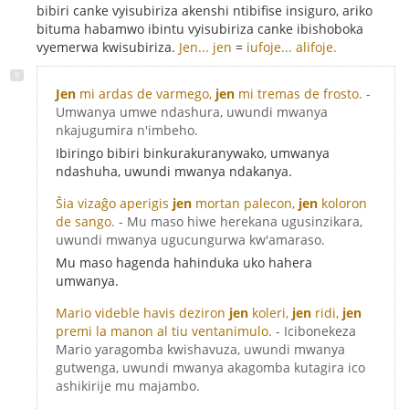
bibiri canke vyisubiriza akenshi ntibifise insiguro, ariko
bituma habamwo ibintu vyisubiriza canke ibishoboka
vyemerwa kwisubiriza.
Jen... jen
=
iufoje... alifoje.
Jen
mi ardas de varmego,
jen
mi tremas de frosto.
-
Umwanya umwe ndashura, uwundi mwanya
nkajugumira n'imbeho.
Ibiringo bibiri binkurakuranywako, umwanya
ndashuha, uwundi mwanya ndakanya.
Ŝia vizaĝo aperigis
jen
mortan palecon,
jen
koloron
de sango.
- Mu maso hiwe herekana ugusinzikara,
uwundi mwanya ugucungurwa kw'amaraso.
Mu maso hagenda hahinduka uko hahera
umwanya.
Mario videble havis deziron
jen
koleri,
jen
ridi,
jen
premi la manon al tiu ventanimulo.
- Icibonekeza
Mario yaragomba kwishavuza, uwundi mwanya
gutwenga, uwundi mwanya akagomba kutagira ico
ashikirije mu majambo.