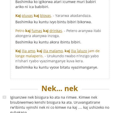
Bashimika ko igikorwa atari icumwe muri babiri
ariko ni ica babibiri.
Kaj
pluvas
kaj
blovas
.
- Yararwa akadandaza.
Bashimika ku kuntu ivyo bintu bibiri bikorwa.
Petro
kaj
fumas
kaj
drinkas
.
- Petero aranywa itabi
akongera akanywa inzoga.
Bashimika ku kuntu akora ibintu bibiri.
Kaj
ilia amo
,
kaj
ilia malamo
,
kaj
ilia ĵaluzo
jam de
longe malaperis.
- Urukundo rwabo n'inzigo yabo
n'ishari ryabo vyazimanganye kuva kera.
Bashimika ku kuntu vyose bitatu vyazimanganye.
Nek... nek
Igisanzwe nek bisigura ko ata na rimwe. Kimwe nek
bisubiwemwo kenshi bisigura ka ata. Uruvangatirane
rw'ibintu vyinshi nek ni co kimwe na kaj .... kaj ushizeko no
guhakana.