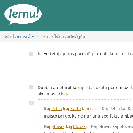
ไป
ยัง
สารบัญ
หลักไวยากรณ์
15
การใช้คำจุลศัพท์คู่กัน
Iuj vortetoj aperas pare aŭ pluroble kun speciala
Duobla aŭ plurobla
kaj
estas uzata por emfazi k
akcentas je
kaj
:
Kaj
Petro
kaj
Karlo
laboras.
- Kaj Petro kaj Ka
Insisto pri tio, ke ne nur unu sed fakte amba
Kaj
pluvas
kaj
blovas
.
- Kaj pluvas kaj blovas