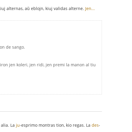
uj alternas, aŭ eblojn, kiuj validas alterne.
Jen...
ron de sango.
ron jen koleri, jen ridi, jen premi la manon al tiu
alia. La
ju
-esprimo montras tion, kio regas. La
des
-