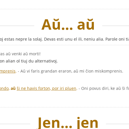
Aŭ... aŭ
oj estas nepre la solaj. Devas esti unu el ili, neniu alia. Parole on
as aŭ venki aŭ morti!
n alian ol tiuj du alternativoj.
omprenis
.
- Aŭ vi faris grandan eraron, aŭ mi ĉion miskomprenis.
mondo
,
aŭ
ŝi ne havis forton, por iri pluen
.
- Oni povus diri, ke aŭ ŝi 
Jen... jen