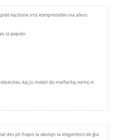
rapide kaj bone iros kompreneble nia afero.
sas la popolo.
i elparolas, kaj ju malpli da malfacilaj vortoj vi
tial des pli frapis la okulojn la eleganteco de ĝia