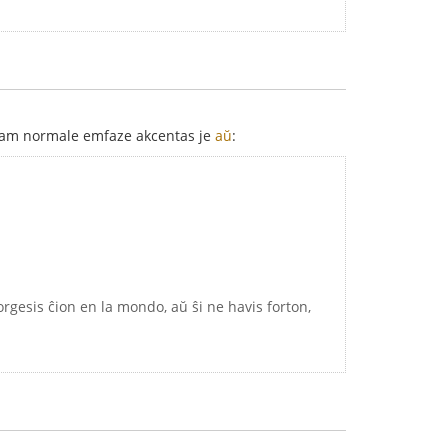
i tiam normale emfaze akcentas je
aŭ
:
forgesis ĉion en la mondo, aŭ ŝi ne havis forton,