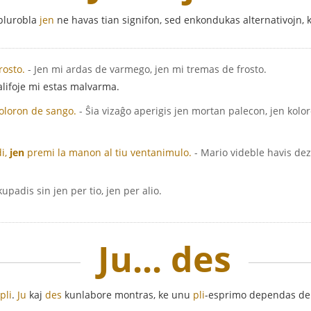
 plurobla
jen
ne havas tian signifon, sed enkondukas alternativojn, ki
rosto.
- Jen mi ardas de varmego, jen mi tremas de frosto.
 alifoje mi estas malvarma.
oloron de sango.
- Ŝia vizaĝo aperigis jen mortan palecon, jen kolo
di,
jen
premi la manon al tiu ventanimulo.
- Mario videble havis dezi
okupadis sin jen per tio, jen per alio.
Ju... des
pli
.
Ju
kaj
des
kunlabore montras, ke unu
pli
-esprimo dependas de 