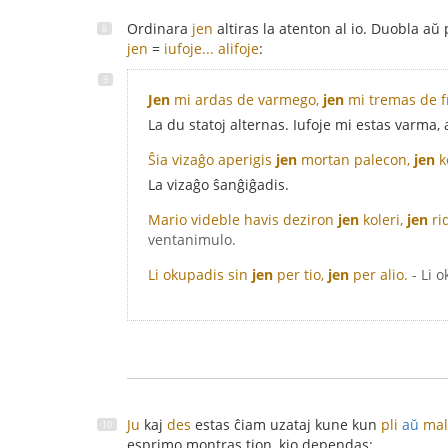
Ordinara
jen
altiras la atenton al io. Duobla aŭ
jen
=
iufoje... alifoje
:
Jen
mi ardas de varmego,
jen
mi tremas de f
La du statoj alternas. Iufoje mi estas varma,
Ŝia vizaĝo aperigis
jen
mortan palecon,
jen
k
La vizaĝo ŝanĝiĝadis.
Mario videble havis deziron
jen
koleri,
jen
ri
ventanimulo.
Li okupadis sin
jen
per tio,
jen
per alio.
- Li 
Ju
kaj
des
estas ĉiam uzataj kune kun
pli
aŭ
mal
esprimo montras tion, kio dependas: