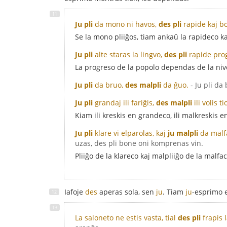
Ju pli
da mono ni havos,
des pli
rapide kaj b
Se la mono pliiĝos, tiam ankaŭ la rapideco ka
Ju pli
alte staras la lingvo,
des pli
rapide prog
La progreso de la popolo dependas de la nive
Ju pli
da bruo,
des malpli
da ĝuo.
- Ju pli da
Ju pli
grandaj ili fariĝis,
des malpli
ili volis ti
Kiam ili kreskis en grandeco, ili malkreskis e
Ju pli
klare vi elparolas, kaj
ju malpli
da malfa
uzas, des pli bone oni komprenas vin.
Pliiĝo de la klareco kaj malpliiĝo de la malf
Iafoje
des
aperas sola, sen
ju
. Tiam
ju
-esprimo 
La saloneto ne estis vasta, tial
des pli
frapis 