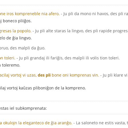
one iros kompreneble nia afero.
- Ju pli da mono ni havos, des pli 
j boneco pliiĝos.
resas la popolo.
- Ju pli alte staras la lingvo, des pli rapide progre
lo de ĝia lingvo.
 bruo, des malpli da ĝuo.
on toleri.
- Ju pli grandaj ili fariĝis, des malpli ili volis tion toleri.
n toleremo.
cilaj vortoj vi uzas,
des pli
bone oni komprenas vin.
- Ju pli klare v
acilaj vortoj kaŭzas pliboniĝon de la kompreno.
estas iel subkomprenata:
la okulojn la eleganteco de ĝia aranĝo.
- La saloneto ne estis vasta, 