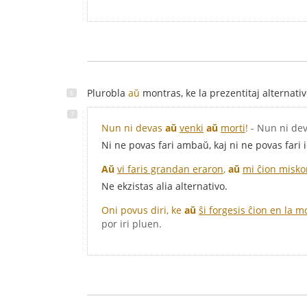
Plurobla
aŭ
montras, ke la prezentitaj alternativ
Nun ni devas
aŭ
venki
aŭ
morti
!
- Nun ni dev
Ni ne povas fari ambaŭ, kaj ni ne povas fari io
Aŭ
vi faris grandan eraron
,
aŭ
mi ĉion misk
Ne ekzistas alia alternativo.
Oni povus diri, ke
aŭ
ŝi forgesis ĉion en la 
por iri pluen.