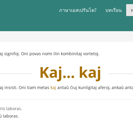
ภาษาเอสเปรันโต?
บทเรียน
j signifoj. Oni povas nomi ilin kombinitaj vortetoj.
Kaj... kaj
aj insisti. Oni tiam metas
kaj
antaŭ ĉiuj kunligitaj aferoj, ankaŭ an
rlo laboras.
ŭ laboras.
.