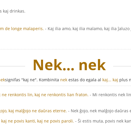
s kaj drinkas.
m de longe malaperis.
- Kaj ilia amo, kaj ilia malamo, kaj ilia ĵalu
Nek... nek
nek
signifas "kaj ne". Kombinita
nek
estas do egala al
kaj... kaj
plus 
 ne renkontis lin, kaj ne renkontis lian fraton.
- Mi renkontis nek lin
ĝojo, kaj malĝojo ne daŭras eterne.
- Nek ĝojo, nek malĝojo daŭras e
i kaj ne povis kanti, kaj ne povis paroli.
- Ŝi estis muta, povis nek kan