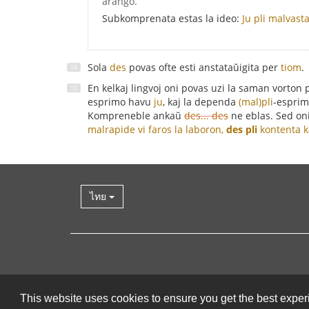
aranĝo.
Subkomprenata estas la ideo:
Ju pli malvast
Sola
des
povas ofte esti anstataŭigita per
tiom
.
En kelkaj lingvoj oni povas uzi la saman vorton
esprimo havu
ju
, kaj la dependa
(mal)pli
-espri
Kompreneble ankaŭ
des... des
ne eblas. Sed oni
malrapide vi faros la laboron,
des pli
kontenta k
ไทย
This website uses cookies to ensure you get the best expe