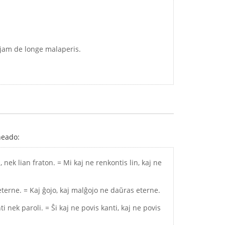
zo jam de longe malaperis.
neado:
, nek lian fraton. = Mi kaj ne renkontis lin, kaj ne
terne. = Kaj ĝojo, kaj malĝojo ne daŭras eterne.
ti nek paroli. = Ŝi kaj ne povis kanti, kaj ne povis