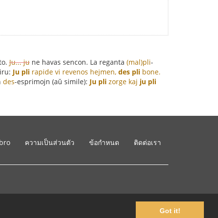
to.
Ju... ju
ne havas sencon. La reganta
(mal)pli
-
iru:
Ju pli
rapide vi revenos hejmen,
des pli
bone.
n
des
-esprimojn (aŭ simile):
Ju pli
zorge kaj
ju pli
ibro
ความเป็นส่วนตัว
ข้อกำหนด
ติดต่อเรา
Got it!