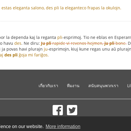
a estas eleganta salono, des pli la eleganteco frapas la okulojn.
 por la dependa kaj la reganta
pli
-esprimoj. Tio ne eblas en Esperan
mo havu
des
. Ne diru:
Ju pli
rapide vi revenos hejmen,
ju pli
bone.
D
 ja povas havi plurajn
ju
-esprimojn, kiuj kune regas unu aŭ pluraj
aj
des pli
ĝoja mi fariĝos.
เกี่ยวกับเรา
ทีมงาน
สนับสนุนพวกเรา
L
© 2002-2026 lernu.net |
Impressum
rience on our website.
More information