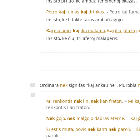
Insisto pri tio, ke ambaŭ fenomenoj okazas.
Petro
kaj
fumas
kaj
drinkas
.
- Petro kaj fuma
Insisto, ke li fakte faras ambaŭ agojn.
Kaj
ilia amo
,
kaj
ilia malamo
,
kaj
ilia ĵaluzo
ja
Insisto, ke ĉiuj tri aferoj malaperis.
Ordinara
nek
signifas "kaj ankaŭ ne". Plurobla
Mi renkontis
nek
lin,
nek
lian fraton.
=
Mi kaj
renkontis lian fraton.
Nek
ĝojo,
nek
malĝojo daŭras eterne.
=
Kaj 
Ŝi estis muta, povis
nek
kanti
nek
paroli.
=
Ŝ
paroli.