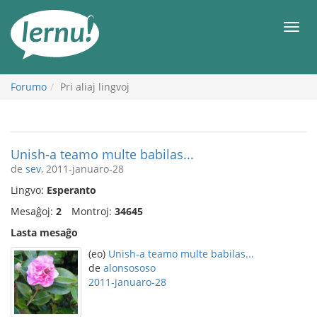
Al
la
Men
enhavo
Forumo
Pri aliaj lingvoj
Unish-a teamo multe babilas...
de
sev
, 2011-januaro-28
Lingvo:
Esperanto
Mesaĝoj:
2
Montroj:
34645
Lasta mesaĝo
(eo)
Unish-a teamo multe babilas...
de
alonsososo
2011-januaro-28