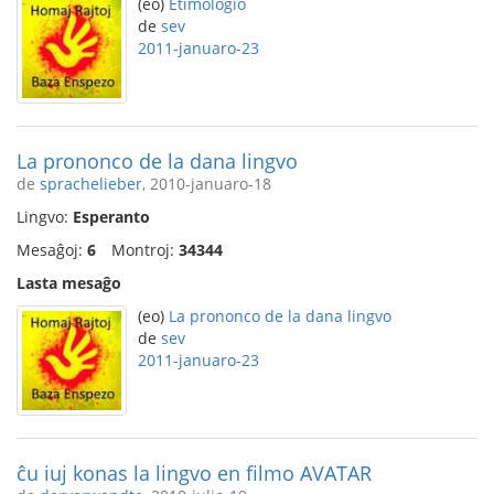
(eo)
Etimologio
de
sev
2011-januaro-23
La prononco de la dana lingvo
de
sprachelieber
, 2010-januaro-18
Lingvo:
Esperanto
Mesaĝoj:
6
Montroj:
34344
Lasta mesaĝo
(eo)
La prononco de la dana lingvo
de
sev
2011-januaro-23
ĉu iuj konas la lingvo en filmo AVATAR