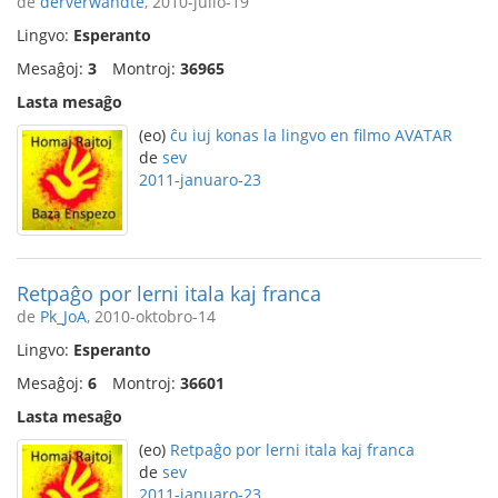
de
derverwandte
, 2010-julio-19
Lingvo:
Esperanto
Mesaĝoj:
3
Montroj:
36965
Lasta mesaĝo
(eo)
ĉu iuj konas la lingvo en filmo AVATAR
de
sev
2011-januaro-23
Retpaĝo por lerni itala kaj franca
de
Pk_JoA
, 2010-oktobro-14
Lingvo:
Esperanto
Mesaĝoj:
6
Montroj:
36601
Lasta mesaĝo
(eo)
Retpaĝo por lerni itala kaj franca
de
sev
2011-januaro-23