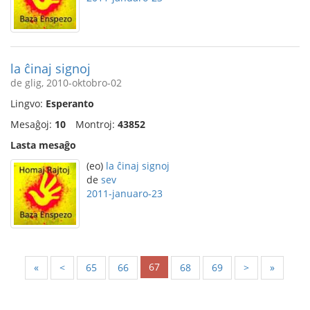
la ĉinaj signoj
de glig, 2010-oktobro-02
Lingvo:
Esperanto
Mesaĝoj:
10
Montroj:
43852
Lasta mesaĝo
(eo)
la ĉinaj signoj
de
sev
2011-januaro-23
67
«
<
65
66
68
69
>
»