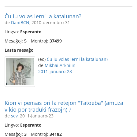
Ĉu iu volas lerni la katalunan?
de
DaniBCN
, 2010-decembro-31
Lingvo:
Esperanto
Mesaĝoj:
5
Montroj:
37499
Lasta mesaĝo
(eo)
Ĉu iu volas lerni la katalunan?
de
MikhailArkhilin
2011-januaro-28
Kion vi pensas pri la retejon "Tatoeba" (amuza
vikio por traduki frazojn) ?
de
sev
, 2011-januaro-23
Lingvo:
Esperanto
Mesaĝoj:
3
Montroj:
34182