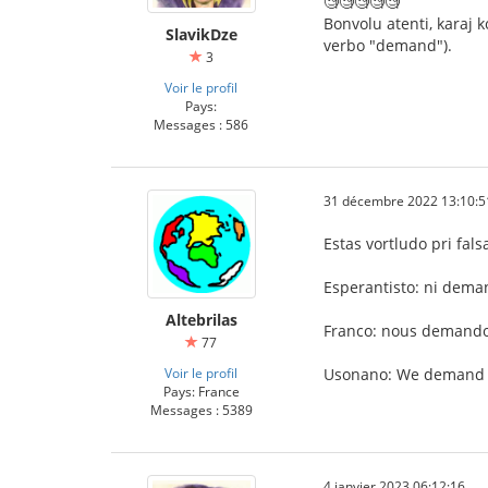
🧐🧐🧐🧐🧐
Bonvolu atenti, karaj k
SlavikDze
verbo "demand").
3
Voir le profil
Pays:
Messages : 586
31 décembre 2022 13:10:5
Estas vortludo pri fals
Esperantisto: ni deman
Altebrilas
Franco: nous demandon
77
Voir le profil
Usonano: We demand En
Pays: France
Messages : 5389
4 janvier 2023 06:12:16