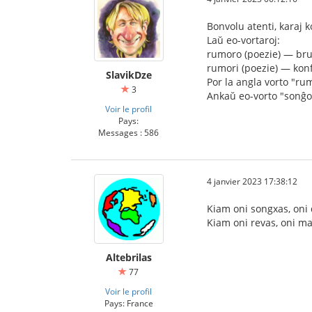
Bonvolu atenti, karaj 
Laŭ eo-vortaroj:
rumoro (poezie) — bru
rumori (poezie) — konf
SlavikDze
Por la angla vorto "ru
3
Ankaŭ eo-vorto "sonĝo"
Voir le profil
Pays:
Messages : 586
4 janvier 2023 17:38:12
Kiam oni songxas, oni
Kiam oni revas, oni m
Altebrilas
77
Voir le profil
Pays: France