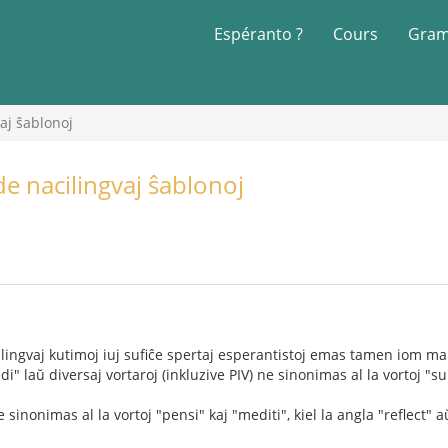
Espéranto ?
Cours
Gram
aj ŝablonoj
e nacilingvaj ŝablonoj
cilingvaj kutimoj iuj sufiĉe spertaj esperantistoj emas tamen iom ma
di" laŭ diversaj vortaroj (inkluzive PIV) ne sinonimas al la vortoj "sup
ne sinonimas al la vortoj "pensi" kaj "mediti", kiel la angla "reflect" a