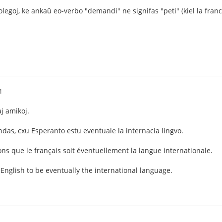
olegoj, ke ankaŭ eo-verbo "demandi" ne signifas "peti" (kiel la fran
1
aj amikoj.
das, cxu Esperanto estu eventuale la internacia lingvo.
s que le français soit éventuellement la langue internationale.
glish to be eventually the international language.