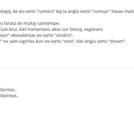
kolegoj, ke eo-vorto "rumoro" kaj la angla vorto "rumour" havas mal
o farata de multaj samtempe;
uze brui, kiel homamaso, akvo sur ŝtonoj, vagonaro.
mour" ekvivalentas eo-vorto "onidiro".
 ne sam-signifas kun eo-vorto "revo", kiel angla vorto "dream".
 dormas.
aldormas.