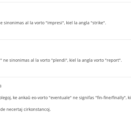
e sinonimas al la vorto "impresi", kiel la angla "strike".
" ne sinonimas al la vorto "plendi", kiel la angla vorto "report".
8
olegoj, ke ankaŭ eo-vorto "eventuale" ne signifas "fin-fine/finally", k
e necertaj cirkonstancoj.