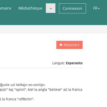
maire
Médiathèque
FR
Connexion
Répondre
Langue:
Esperanto
lĝuste uzi kelkajn eo-vortojn.
ozi" kaj "opinii", kiel la angla "believe" aŭ la franca
ŭ la franca "réfléchir".