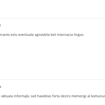
1
anto estu eventuale agnoskita kiel internacia lingvo.
4
aktuala informaĵo, sed haveblas forta deziro memorigi al komunumo