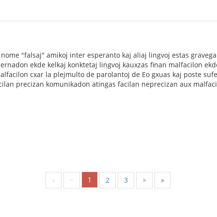
nome "falsaj" amikoj inter esperanto kaj aliaj lingvoj estas gravega 
ernadon ekde kelkaj konktetaj lingvoj kauxzas finan malfacilon ekde 
malfacilon cxar la plejmulto de parolantoj de Eo gxuas kaj poste sufe
facilan precizan komunikadon atingas facilan neprecizan aux malfa
1
«
<
2
3
>
»