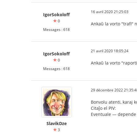
16 avril 2020 21:25:03
IgorSokoloff
0
Ankaŭ la vorto "trafi" n
Messages : 618
21 avril 2020 18:05:24
IgorSokoloff
0
Ankaŭ la vorto "raporti
Messages : 618
29 décembre 2022 21:35:4
Bonvolu atenti, karaj k
Citaĵo el PIV:
Eventuale — depende d
SlavikDze
3