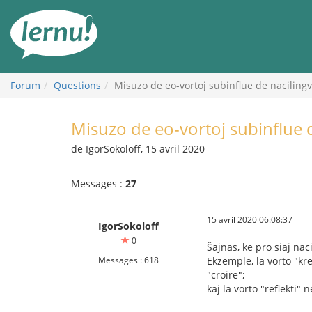
Aller
au
contenu
Forum
Questions
Misuzo de eo-vortoj subinflue de nacilingv
Misuzo de eo-vortoj subinflue d
de IgorSokoloff, 15 avril 2020
Messages :
27
15 avril 2020 06:08:37
IgorSokoloff
0
Ŝajnas, ke pro siaj na
Messages : 618
Ekzemple, la vorto "kre
"croire";
kaj la vorto "reflekti" 