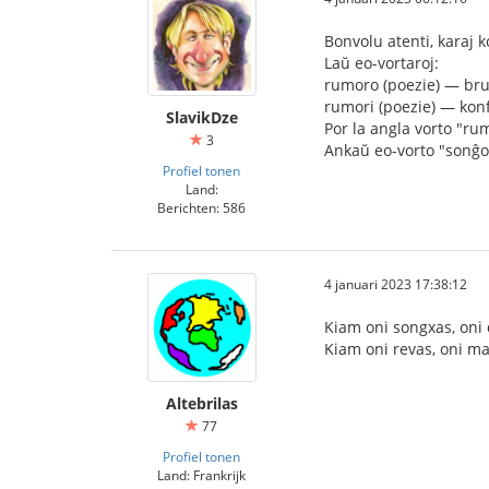
Bonvolu atenti, karaj 
Laŭ eo-vortaroj:
rumoro (poezie) — bru
rumori (poezie) — konf
SlavikDze
Por la angla vorto "ru
3
Ankaŭ eo-vorto "sonĝo"
Profiel tonen
Land:
Berichten: 586
4 januari 2023 17:38:12
Kiam oni songxas, oni
Kiam oni revas, oni m
Altebrilas
77
Profiel tonen
Land: Frankrijk