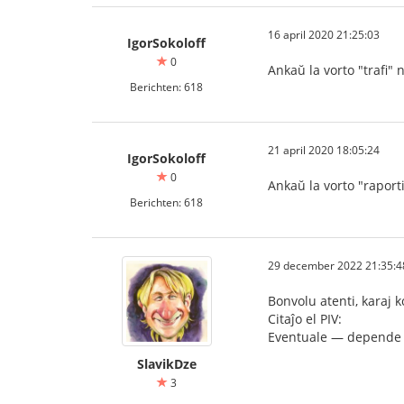
16 april 2020 21:25:03
IgorSokoloff
0
Ankaŭ la vorto "trafi" n
Berichten: 618
21 april 2020 18:05:24
IgorSokoloff
0
Ankaŭ la vorto "raporti
Berichten: 618
29 december 2022 21:35:4
Bonvolu atenti, karaj k
Citaĵo el PIV:
Eventuale — depende d
SlavikDze
3