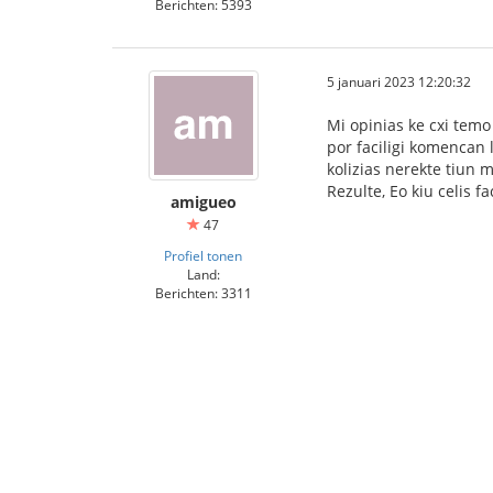
Berichten: 5393
5 januari 2023 12:20:32
Mi opinias ke cxi temo 
por faciligi komencan l
kolizias nerekte tiun 
Rezulte, Eo kiu celis 
amigueo
47
Profiel tonen
Land:
Berichten: 3311