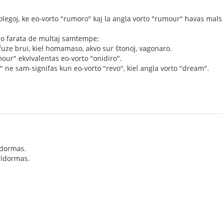
kolegoj, ke eo-vorto "rumoro" kaj la angla vorto "rumour" havas mal
o farata de multaj samtempe;
uze brui, kiel homamaso, akvo sur ŝtonoj, vagonaro.
mour" ekvivalentas eo-vorto "onidiro".
 ne sam-signifas kun eo-vorto "revo", kiel angla vorto "dream".
 dormas.
aldormas.