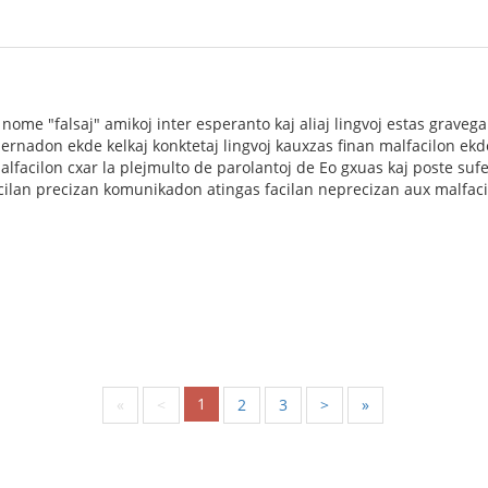
nome "falsaj" amikoj inter esperanto kaj aliaj lingvoj estas gravega 
ernadon ekde kelkaj konktetaj lingvoj kauxzas finan malfacilon ekde 
malfacilon cxar la plejmulto de parolantoj de Eo gxuas kaj poste sufe
facilan precizan komunikadon atingas facilan neprecizan aux malfa
1
«
<
2
3
>
»