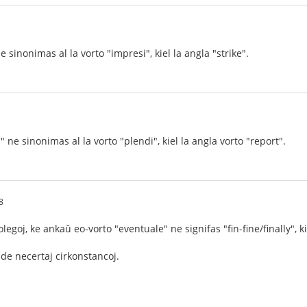
e sinonimas al la vorto "impresi", kiel la angla "strike".
" ne sinonimas al la vorto "plendi", kiel la angla vorto "report".
8
olegoj, ke ankaŭ eo-vorto "eventuale" ne signifas "fin-fine/finally", k
e necertaj cirkonstancoj.