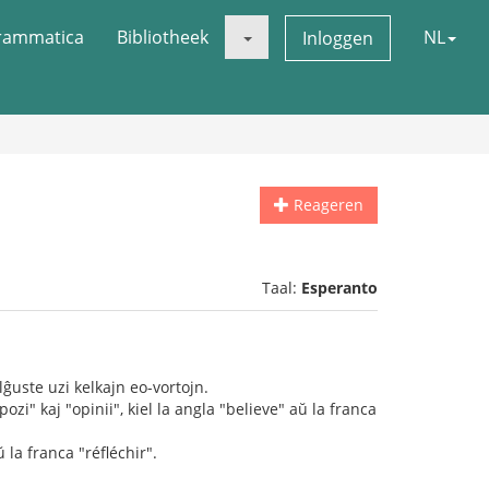
rammatica
Bibliotheek
NL
Inloggen
Reageren
Taal:
Esperanto
lĝuste uzi kelkajn eo-vortojn.
ozi" kaj "opinii", kiel la angla "believe" aŭ la franca
ŭ la franca "réfléchir".