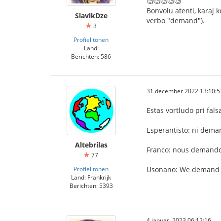
🧐🧐🧐🧐🧐
Bonvolu atenti, karaj k
SlavikDze
verbo "demand").
3
Profiel tonen
Land:
Berichten: 586
31 december 2022 13:10:5
Estas vortludo pri fals
Esperantisto: ni deman
Altebrilas
Franco: nous demandon
77
Profiel tonen
Usonano: We demand En
Land: Frankrijk
Berichten: 5393
4 januari 2023 06:12:16