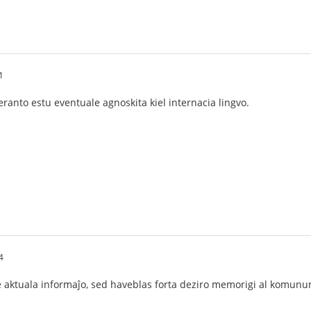
1
anto estu eventuale agnoskita kiel internacia lingvo.
4
aktuala informaĵo, sed haveblas forta deziro memorigi al komunumo