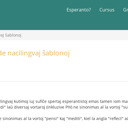
Esperanto?
Cursus
G
vaj ŝablonoj
e nacilingvaj ŝablonoj
cilingvaj kutimoj iuj sufiĉe spertaj esperantistoj emas tamen iom ma
di" laŭ diversaj vortaroj (inkluzive PIV) ne sinonimas al la vortoj "sup
ne sinonimas al la vortoj "pensi" kaj "mediti", kiel la angla "reflect" a