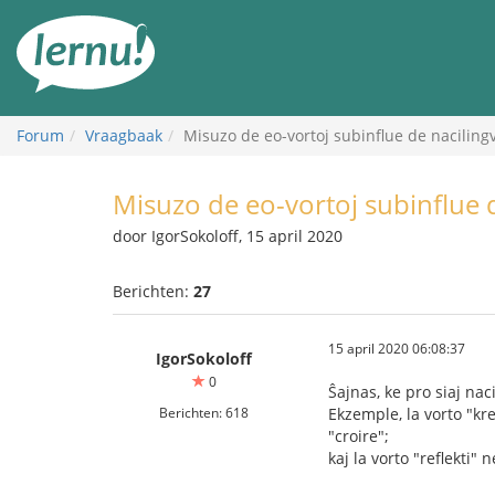
Naar
de
inhoud
Forum
Vraagbaak
Misuzo de eo-vortoj subinflue de naciling
Misuzo de eo-vortoj subinflue d
door IgorSokoloff, 15 april 2020
Berichten:
27
15 april 2020 06:08:37
IgorSokoloff
0
Ŝajnas, ke pro siaj na
Berichten: 618
Ekzemple, la vorto "kre
"croire";
kaj la vorto "reflekti" 