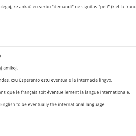
olegoj, ke ankaŭ eo-verbo "demandi" ne signifas "peti" (kiel la fran
1
aj amikoj.
das, cxu Esperanto estu eventuale la internacia lingvo.
s que le français soit éventuellement la langue internationale.
glish to be eventually the international language.